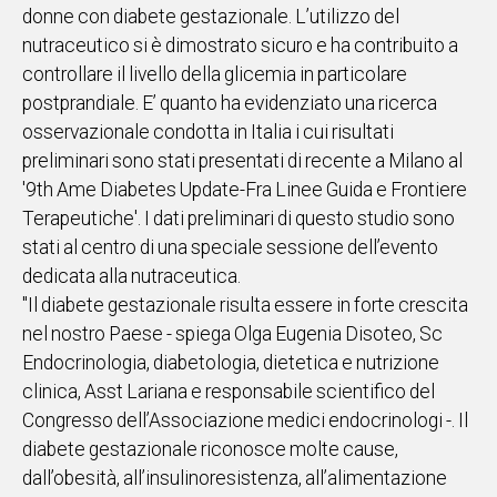
donne con diabete gestazionale. L’utilizzo del
IN
nutraceutico si è dimostrato sicuro e ha contribuito a
ITALIA
controllare il livello della glicemia in particolare
NEL
postprandiale. E’ quanto ha evidenziato una ricerca
MONDO
osservazionale condotta in Italia i cui risultati
SPORT
preliminari sono stati presentati di recente a Milano al
EVENTI
'9th Ame Diabetes Update-Fra Linee Guida e Frontiere
STORIE
Terapeutiche'. I dati preliminari di questo studio sono
stati al centro di una speciale sessione dell’evento
VIDEO
dedicata alla nutraceutica.
"Il diabete gestazionale risulta essere in forte crescita
Vai
nel nostro Paese - spiega Olga Eugenia Disoteo, Sc
Endocrinologia, diabetologia, dietetica e nutrizione
clinica, Asst Lariana e responsabile scientifico del
UNISCITI
Congresso dell’Associazione medici endocrinologi -. Il
AL CANALE
diabete gestazionale riconosce molte cause,
WHATSAPP
dall’obesità, all’insulinoresistenza, all’alimentazione