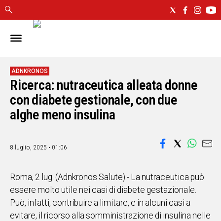
IN
SARDEGNA
CAGLIARI
ADNKRONOS
Ricerca: nutraceutica alleata donne
SASSARI
NUORO
con diabete gestionale, con due
ORISTANO
alghe meno insulina
SULCIS
GALLURA
OGLIASTRA
8 luglio, 2025 • 01:06
MEDIO
CAMPIDANO
Roma, 2 lug. (Adnkronos Salute) - La nutraceutica può
essere molto utile nei casi di diabete gestazionale.
ALTRE
Può, infatti, contribuire a limitare, e in alcuni casi a
NOTIZIE
evitare, il ricorso alla somministrazione di insulina nelle
POLITICA