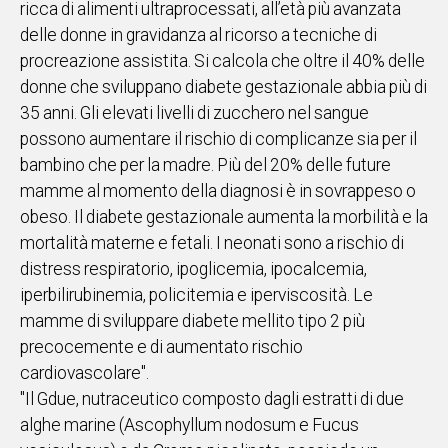
ricca di alimenti ultraprocessati, all’età più avanzata
delle donne in gravidanza al ricorso a tecniche di
Social
procreazione assistita. Si calcola che oltre il 40% delle
donne che sviluppano diabete gestazionale abbia più di
35 anni. Gli elevati livelli di zucchero nel sangue
possono aumentare il rischio di complicanze sia per il
bambino che per la madre. Più del 20% delle future
mamme al momento della diagnosi è in sovrappeso o
obeso. Il diabete gestazionale aumenta la morbilità e la
mortalità materne e fetali. I neonati sono a rischio di
distress respiratorio, ipoglicemia, ipocalcemia,
iperbilirubinemia, policitemia e iperviscosità. Le
mamme di sviluppare diabete mellito tipo 2 più
precocemente e di aumentato rischio
cardiovascolare".
"Il Gdue, nutraceutico composto dagli estratti di due
alghe marine (Ascophyllum nodosum e Fucus