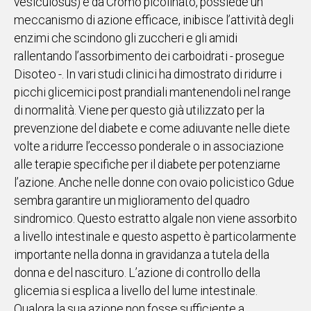
vesiculosus) e da Cromo picolinato, possiede un
meccanismo di azione efficace, inibisce l’attività degli
enzimi che scindono gli zuccheri e gli amidi
rallentando l’assorbimento dei carboidrati - prosegue
Disoteo -. In vari studi clinici ha dimostrato di ridurre i
picchi glicemici post prandiali mantenendoli nel range
di normalità. Viene per questo già utilizzato per la
prevenzione del diabete e come adiuvante nelle diete
volte a ridurre l’eccesso ponderale o in associazione
alle terapie specifiche per il diabete per potenziarne
l’azione. Anche nelle donne con ovaio policistico Gdue
sembra garantire un miglioramento del quadro
sindromico. Questo estratto algale non viene assorbito
a livello intestinale e questo aspetto è particolarmente
importante nella donna in gravidanza a tutela della
donna e del nascituro. L’azione di controllo della
glicemia si esplica a livello del lume intestinale.
Qualora la sua azione non fosse sufficiente a