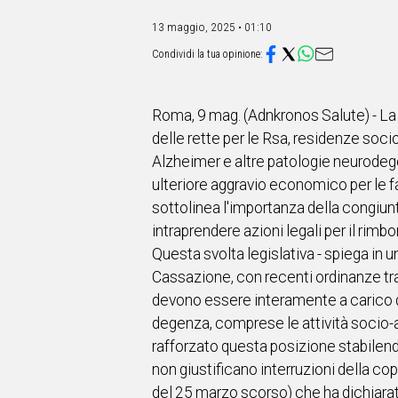
IN
ITALIA
13 maggio, 2025 • 01:10
NEL
MONDO
SPORT
EVENTI
Roma, 9 mag. (Adnkronos Salute) - L
STORIE
delle rette per le Rsa, residenze socios
Alzheimer e altre patologie neurodeg
VIDEO
ulteriore aggravio economico per le f
sottolinea l'importanza della congiunt
Vai
intraprendere azioni legali per il rim
Questa svolta legislativa - spiega in 
Cassazione, con recenti ordinanze tra 
UNISCITI
devono essere interamente a carico del S
AL CANALE
degenza, comprese le attività socio-as
rafforzato questa posizione stabilen
WHATSAPP
non giustificano interruzioni della co
del 25 marzo scorso) che ha dichiarat
Social