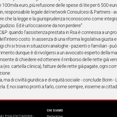
100mila euro, più refusione delle spese di lite per 6.500 eur
 responsabile legale del network Consulcesi & Partners - avr
cure che la legge e la giurisprudenza riconoscono come integr
n giudizio. Ed è un'occasione da non perdere".
C&P: quando l'assistenza prestata in Rsa è connessa a un prog
ll'intero costo. In assenza di una riforma legislativa giusta e r
ggi chi si trova in situazioni analoghe - pazienti o familiari -
rimento dunque è di rivolgersi a un avvocato esperto della mat
consente di chiedere ed ottenere il rimborso delle rette già ver
es. cartella clinica), fatture delle rette già pagate, ogni c
izione.
 di civiltà giuridica e di equità sociale - conclude Borin - La
la. E noi siamo pronti a farlo, come sempre, insieme ai cittadi
CHI SIAMO
041 P.IVA 02622400906 -
Redazione