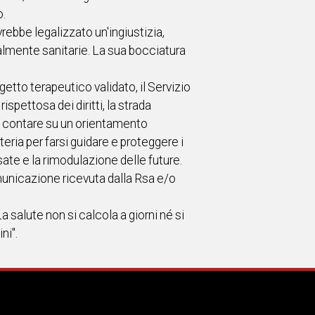
o.
ebbe legalizzato un'ingiustizia,
almente sanitarie. La sua bocciatura
etto terapeutico validato, il Servizio
ispettosa dei diritti, la strada
 può contare su un orientamento
eria per farsi guidare e proteggere i
sate e la rimodulazione delle future.
omunicazione ricevuta dalla Rsa e/o
 salute non si calcola a giorni né si
ni".