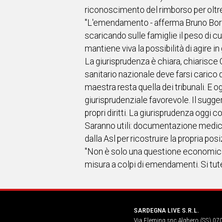
riconoscimento del rimborso per oltre 
"L'emendamento - afferma Bruno Borin,
scaricando sulle famiglie il peso di 
mantiene viva la possibilità di agire i
La giurisprudenza è chiara, chiarisce 
sanitario nazionale deve farsi carico de
maestra resta quella dei tribunali. E o
giurisprudenziale favorevole. Il sugge
propri diritti. La giurisprudenza oggi 
Saranno utili: documentazione medica (
dalla Asl per ricostruire la propria pos
"Non è solo una questione economica, ma
misura a colpi di emendamenti. Si tute
SARDEGNA LIVE S.R.L.
Via Fleming snc Alghero (SS) 07