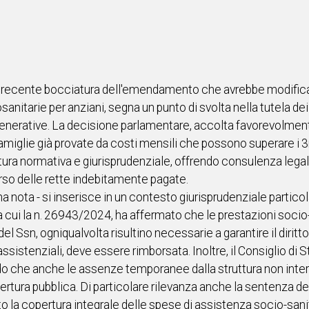
a recente bocciatura dell'emendamento che avrebbe modific
anitarie per anziani, segna un punto di svolta nella tutela dei d
enerative. La decisione parlamentare, accolta favorevolmente
amiglie già provate da costi mensili che possono superare i 
ura normativa e giurisprudenziale, offrendo consulenza legale
borso delle rette indebitamente pagate.
una nota - si inserisce in un contesto giurisprudenziale partic
cui la n. 26943/2024, ha affermato che le prestazioni socio-as
sn, ogniqualvolta risultino necessarie a garantire il diritto alla
sistenziali, deve essere rimborsata. Inoltre, il Consiglio di
do che anche le assenze temporanee dalla struttura non inte
pertura pubblica. Di particolare rilevanza anche la sentenza d
o la copertura integrale delle spese di assistenza socio-san