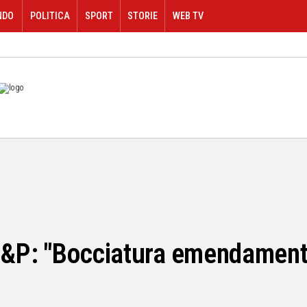
NDO
POLITICA
SPORT
STORIE
WEB TV
 C&P: "Bocciatura emendament