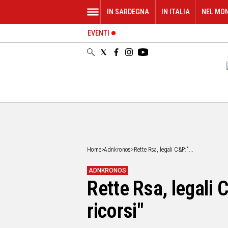
IN SARDEGNA
IN ITALIA
NEL MO
EVENTI
IN
SARDEGNA
CAGLIARI
SASSARI
NUORO
ORISTANO
SULCIS
GALLURA
OGLIASTRA
Home
>
Adnkronos
>
Rette Rsa, legali C&P: "...
MEDIO
CAMPIDANO
ADNKRONOS
Rette Rsa, legali
ALTRE
NOTIZIE
ricorsi"
POLITICA