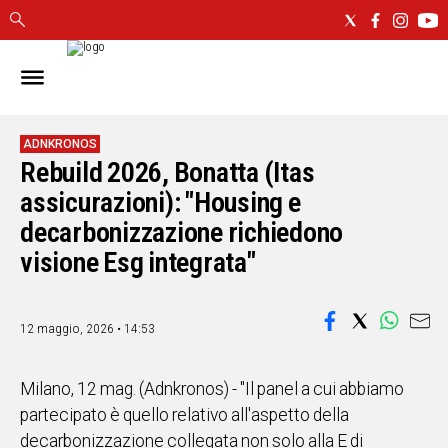
IN
SARDEGNA
CAGLIARI
ADNKRONOS
Rebuild 2026, Bonatta (Itas
SASSARI
NUORO
assicurazioni): "Housing e
ORISTANO
decarbonizzazione richiedono
SULCIS
visione Esg integrata"
GALLURA
OGLIASTRA
MEDIO
12 maggio, 2026 • 14:53
CAMPIDANO
Milano, 12 mag. (Adnkronos) - "Il panel a cui abbiamo
ALTRE
NOTIZIE
partecipato è quello relativo all'aspetto della
decarbonizzazione collegata non solo alla E di
POLITICA