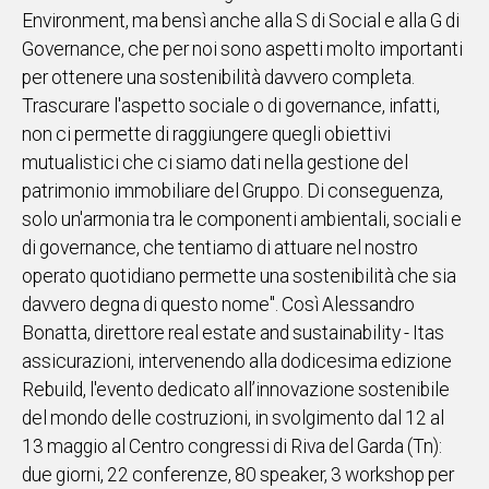
Environment, ma bensì anche alla S di Social e alla G di
IN
Governance, che per noi sono aspetti molto importanti
ITALIA
per ottenere una sostenibilità davvero completa.
NEL
MONDO
Trascurare l'aspetto sociale o di governance, infatti,
SPORT
non ci permette di raggiungere quegli obiettivi
EVENTI
mutualistici che ci siamo dati nella gestione del
STORIE
patrimonio immobiliare del Gruppo. Di conseguenza,
solo un'armonia tra le componenti ambientali, sociali e
VIDEO
di governance, che tentiamo di attuare nel nostro
operato quotidiano permette una sostenibilità che sia
davvero degna di questo nome". Così Alessandro
Vai
Bonatta, direttore real estate and sustainability - Itas
assicurazioni, intervenendo alla dodicesima edizione
Rebuild, l'evento dedicato all’innovazione sostenibile
UNISCITI
del mondo delle costruzioni, in svolgimento dal 12 al
AL CANALE
13 maggio al Centro congressi di Riva del Garda (Tn):
WHATSAPP
due giorni, 22 conferenze, 80 speaker, 3 workshop per