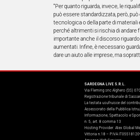
"Per quanto riguarda, invece, le riqual
può essere standardizzata, però, può e
tecnologica o della parte di materiali 
perché altrimenti si rischia di andare
importante anche il discorso riguardo
aumentati. Infine, è necessario guard
dare un aiuto alle imprese, ma sopratt
SARDEGNA LIVE S.R.L.
Via Fleming snc Alghero (SS) 07
Registrazione tribunale di Sassa
La testata usufruisce del contri
Assessorato della Pubblica Istruz
Informazione, Spettacolo e Sport
n. 5, art. 8 comma 13
Hosting Provider: Atex Global Me
Vittoria n.18 – P.IVA IT05518120