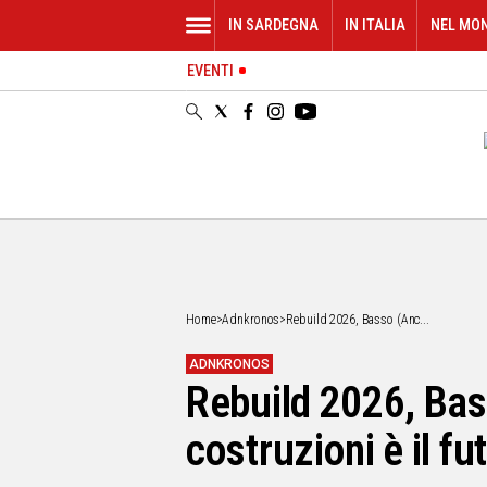
IN SARDEGNA
IN ITALIA
NEL MO
EVENTI
IN
SARDEGNA
CAGLIARI
SASSARI
NUORO
ORISTANO
SULCIS
GALLURA
OGLIASTRA
Home
>
Adnkronos
>
Rebuild 2026, Basso (Anc...
MEDIO
CAMPIDANO
ADNKRONOS
Rebuild 2026, Bas
ALTRE
NOTIZIE
costruzioni è il fu
POLITICA