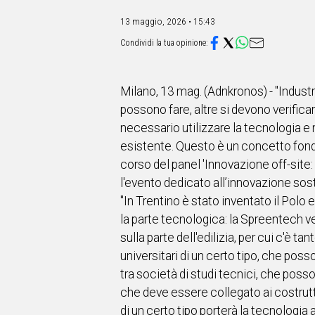
IN
ITALIA
13 maggio, 2026 • 15:43
NEL
MONDO
SPORT
EVENTI
Milano, 13 mag. (Adnkronos) - "Industr
STORIE
possono fare, altre si devono verifica
necessario utilizzare la tecnologia e m
VIDEO
esistente. Questo è un concetto fond
corso del panel 'Innovazione off-site:
Vai
l'evento dedicato all’innovazione sost
"In Trentino è stato inventato il Polo
la parte tecnologica: la Spreentech ve
UNISCITI
sulla parte dell'edilizia, per cui c'è t
AL CANALE
universitari di un certo tipo, che pos
tra società di studi tecnici, che pos
WHATSAPP
che deve essere collegato ai costrutto
di un certo tipo porterà la tecnologia 
Social