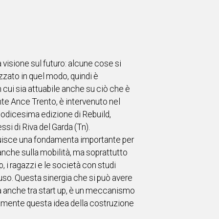
 visione sul futuro: alcune cose si
zzato in quel modo, quindi è
n cui sia attuabile anche su ciò che è
te Ance Trento, è intervenuto nel
 dodicesima edizione di Rebuild,
si di Riva del Garda (Tn).
stituisce una fondamenta importante per
anche sulla mobilità, ma soprattutto
p, i ragazzi e le società con studi
iuso. Questa sinergia che si può avere
ma anche tra start up, è un meccanismo
uramente questa idea della costruzione