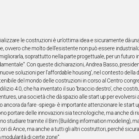
ializzare le costruzioni è un'ottima idea e sicuramente dà una
re, ovvero che molto dell'esistente non può essere industriali
igliorarla, soprattutto nella parte progettuale, per un futuro i
amentale". Con queste dichiarazioni, Andrea Basso, presiden
 nuove soluzioni per l’affordable housing', nel contesto della
enibile del mondo delle costruzioni in corso al Centro congres
 edilizio 4.0, che ha inventato il suo 'braccio destro', che co
ntures, una società che dà spazio alle start up per evolversi 
anto ancora da fare -spiega- è importante attenzionare le start u
sono portare delle innovazioni sia tecnologiche, ma anche di r
sono studiare tramite il Bim (Building information modeling), 
ri di Ance, ma anche a tutti gli altri costruttori, perché sic
a modularità di certe zone".