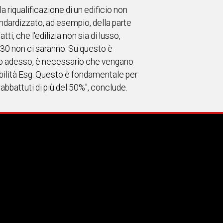
a riqualificazione di un edificio non
andardizzato, ad esempio, della parte
i, che l'edilizia non sia di lusso,
2030 non ci saranno. Su questo è
ono adesso, è necessario che vengano
ibilità Esg. Questo è fondamentale per
abbattuti di più del 50%", conclude.