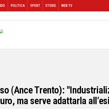
NDO
POLITICA
SPORT
STORIE
WEB TV
so (Ance Trento): "Industrial
turo, ma serve adattarla all’es