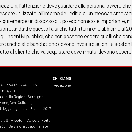
ificazioni, l'attenzione deve guardare alla persona, ovvero che l
ssere utilizzato, all'interno dell'edificio, un meccanismo st
e qui emerge un discorso di tipo economico: è importante, infatt
 fuori standard e questo fa sì che tutti i temi che abbiamo al 
 gli incentivi pubblici, che non possono essere quelli che s
are anche alle banche, che devono investire su chi fa sosten
utto al cliente che va acquistare dove i mutui devono essere 
CHI SIAMO
041 P.IVA 02622400906 -
Redazione
ri n. 3/2013
buto della Regione Sardegna
ione, Beni Culturali,
. legge regionale 13 aprile 2017
dia Srl – sede in Corso di Porta
968​– Servizio erogato tramite