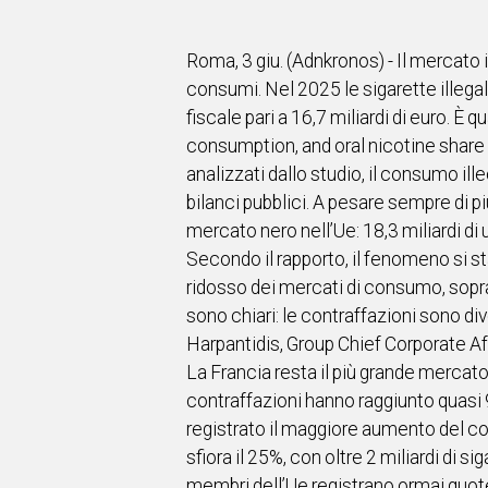
IN
ITALIA
NEL
Roma, 3 giu. (Adnkronos) - Il mercato 
MONDO
consumi. Nel 2025 le sigarette illegali
SPORT
fiscale pari a 16,7 miliardi di euro. 
EVENTI
consumption, and oral nicotine share 
STORIE
analizzati dallo studio, il consumo ille
bilanci pubblici. A pesare sempre di 
VIDEO
mercato nero nell’Ue: 18,3 miliardi di u
Secondo il rapporto, il fenomeno si st
Vai
ridosso dei mercati di consumo, sopratt
sono chiari: le contraffazioni sono div
Harpantidis, Group Chief Corporate Affa
UNISCITI
La Francia resta il più grande mercato 
AL CANALE
contraffazioni hanno raggiunto quasi 9
WHATSAPP
registrato il maggiore aumento del cons
sfiora il 25%, con oltre 2 miliardi di sig
membri dell’Ue registrano ormai quote 
Social