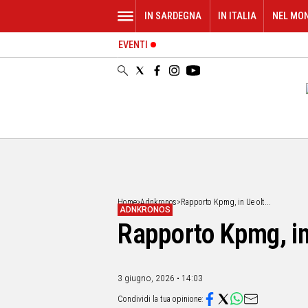
IN SARDEGNA
IN ITALIA
NEL MO
EVENTI
IN
SARDEGNA
CAGLIARI
SASSARI
NUORO
ORISTANO
SULCIS
GALLURA
OGLIASTRA
Home
>
Adnkronos
>
Rapporto Kpmg, in Ue olt...
ADNKRONOS
MEDIO
Rapporto Kpmg, in 
CAMPIDANO
ALTRE
NOTIZIE
3 giugno, 2026 • 14:03
POLITICA