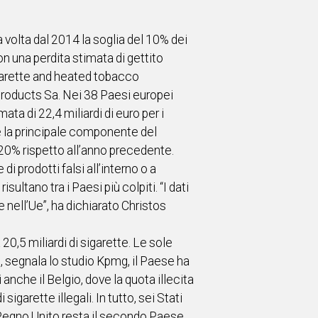
a volta dal 2014 la soglia del 10% dei
on una perdita stimata di gettito
cigarette and heated tobacco
 Products Sa. Nei 38 Paesi europei
ata di 22,4 miliardi di euro per i
te la principale componente del
il 20% rispetto all’anno precedente.
 prodotti falsi all’interno o a
ltano tra i Paesi più colpiti. “I dati
e nell’Ue”, ha dichiarato Christos
20,5 miliardi di sigarette. Le sole
5, segnala lo studio Kpmg, il Paese ha
anche il Belgio, dove la quota illecita
 sigarette illegali. In tutto, sei Stati
il Regno Unito resta il secondo Paese