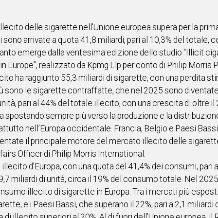
illecito delle sigarette nell’Unione europea supera per la prim
 sono arrivate a quota 41,8 miliardi, pari al 10,3% del totale, c
È quanto emerge dalla ventesima edizione dello studio “Illicit 
in Europe”, realizzato da Kpmg Llp per conto di Philip Morris
cito ha raggiunto 55,3 miliardi di sigarette, con una perdita stim
più sono le sigarette contraffatte, che nel 2025 sono diventa
nità, pari al 44% del totale illecito, con una crescita di oltre 
a spostando sempre più verso la produzione e la distribuzione di
utto nell’Europa occidentale. Francia, Belgio e Paesi Bassi risu
entate il principale motore del mercato illecito delle sigarett
irs Officer di Philip Morris International.
illecito d’Europa, con una quota del 41,4% dei consumi, pari a 
,7 miliardi di unità, circa il 19% del consumo totale. Nel 202
umo illecito di sigarette in Europa. Tra i mercati più esposti 
arette, e i Paesi Bassi, che superano il 22%, pari a 2,1 miliardi di
di illecito superiori al 20%. Al di fuori dell’Unione europea, 