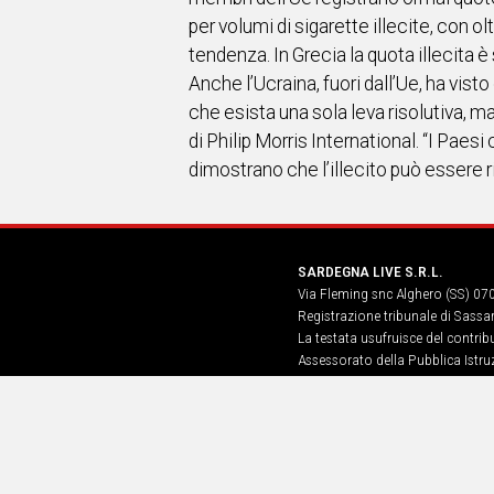
per volumi di sigarette illecite, con olt
tendenza. In Grecia la quota illecita è 
Anche l’Ucraina, fuori dall’Ue, ha visto
che esista una sola leva risolutiva, m
di Philip Morris International. “I Paesi
dimostrano che l’illecito può essere ri
SARDEGNA LIVE S.R.L.
Via Fleming snc Alghero (SS) 07
Registrazione tribunale di Sassa
La testata usufruisce del contri
Assessorato della Pubblica Istruz
Informazione, Spettacolo e Sport
n. 5, art. 8 comma 13
Hosting Provider: Atex Global Me
Vittoria n.18 – P.IVA IT05518120
Amazon Web Services