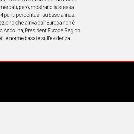
i i mercati, però, mostrano la stessa
 3,4 punti percentuali su base annua.
a lezione che arriva dall’Europa non è
simo Andolina, President Europe Region
abili e norme basate sull’evidenza