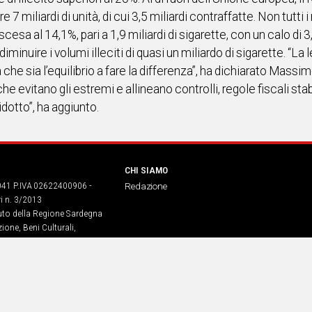
re 7 miliardi di unità, di cui 3,5 miliardi contraffatte. Non tutt
scesa al 14,1%, pari a 1,9 miliardi di sigarette, con un calo di
 diminuire i volumi illeciti di quasi un miliardo di sigarette. “L
a che sia l’equilibrio a fare la differenza”, ha dichiarato Mas
 che evitano gli estremi e allineano controlli, regole fiscali st
dotto”, ha aggiunto.
CHI SIAMO
041 P.IVA 02622400906 -
Redazione
ri n. 3/2013
buto della Regione Sardegna
ione, Beni Culturali,
. legge regionale 13 aprile 2017
dia Srl – sede in Corso di Porta
968​– Servizio erogato tramite