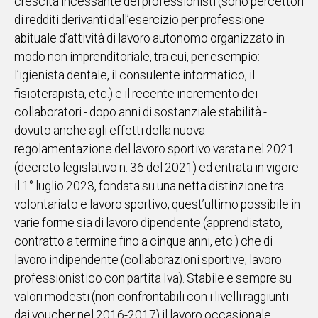
crescita incessante dei professionisti (sono percettori
di redditi derivanti dall’esercizio per professione
abituale d’attività di lavoro autonomo organizzato in
modo non imprenditoriale, tra cui, per esempio:
l’igienista dentale, il consulente informatico, il
fisioterapista, etc.) e il recente incremento dei
collaboratori - dopo anni di sostanziale stabilità -
dovuto anche agli effetti della nuova
regolamentazione del lavoro sportivo varata nel 2021
(decreto legislativo n. 36 del 2021) ed entrata in vigore
il 1° luglio 2023, fondata su una netta distinzione tra
volontariato e lavoro sportivo, quest’ultimo possibile in
varie forme sia di lavoro dipendente (apprendistato,
contratto a termine fino a cinque anni, etc.) che di
lavoro indipendente (collaborazioni sportive; lavoro
professionistico con partita Iva). Stabile e sempre su
valori modesti (non confrontabili con i livelli raggiunti
dai voucher nel 2016-2017) il lavoro occasionale,