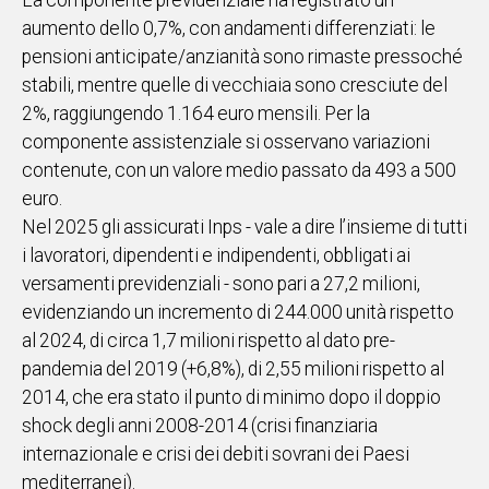
La componente previdenziale ha registrato un
aumento dello 0,7%, con andamenti differenziati: le
Social
pensioni anticipate/anzianità sono rimaste pressoché
stabili, mentre quelle di vecchiaia sono cresciute del
2%, raggiungendo 1.164 euro mensili. Per la
componente assistenziale si osservano variazioni
contenute, con un valore medio passato da 493 a 500
euro.
Nel 2025 gli assicurati Inps - vale a dire l’insieme di tutti
i lavoratori, dipendenti e indipendenti, obbligati ai
versamenti previdenziali - sono pari a 27,2 milioni,
evidenziando un incremento di 244.000 unità rispetto
al 2024, di circa 1,7 milioni rispetto al dato pre-
pandemia del 2019 (+6,8%), di 2,55 milioni rispetto al
2014, che era stato il punto di minimo dopo il doppio
shock degli anni 2008-2014 (crisi finanziaria
internazionale e crisi dei debiti sovrani dei Paesi
mediterranei).