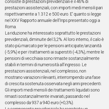
consiste di prestazioni previdenziali e il 46% di
IN
prestazioni assistenziali, con importi medi mensili pari
ITALIA
rispettivamente a 1.312 e 500 euro. E’ quanto si legge
NEL
nel XXV Rapporto annuale dell’Inps presentato oggi a
MONDO
Roma.
SPORT
La riduzione ha interessato soprattutto le prestazioni
EVENTI
previdenziali, diminuite del 3,2%. Al loro interno, il calo è
STORIE
stato più marcato per le pensioni anticipate/anzianità
(-5,9%) e per i trattamenti ai superstiti (-4,3%), mentre le
VIDEO
pensioni di vecchiaia sono rimaste sostanzialmente
stabili in termini di numerosità all’ingresso. Le
Vai
prestazioni assistenziali, nel complesso, non
mostrano variazioni rilevanti, interrompendo una fase
di crescita sostenuta osservata negli anni precedenti.
UNISCITI
Gli importi medi mensili dei trattamenti liquidati sono
AL CANALE
rimasti sostanzialmente invariati, passando nel
complesso da 937 a 940 euro (+0,3%).
WHATSAPP