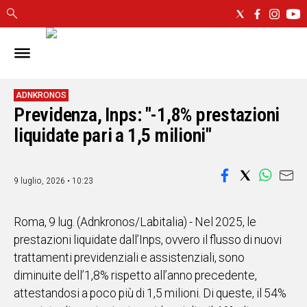
IN
SARDEGNA
CAGLIARI
ADNKRONOS
Previdenza, Inps: "-1,8% prestazioni
SASSARI
liquidate pari a 1,5 milioni"
NUORO
ORISTANO
SULCIS
9 luglio, 2026 • 10:23
GALLURA
OGLIASTRA
MEDIO
Roma, 9 lug. (Adnkronos/Labitalia) - Nel 2025, le
CAMPIDANO
prestazioni liquidate dall’Inps, ovvero il flusso di nuovi
trattamenti previdenziali e assistenziali, sono
ALTRE
diminuite dell’1,8% rispetto all’anno precedente,
NOTIZIE
attestandosi a poco più di 1,5 milioni. Di queste, il 54%
POLITICA