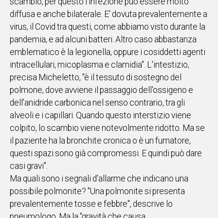
scambio, per questo l'infezione può essere molto
diffusa e anche bilaterale. E' dovuta prevalentemente a
virus, il Covid tra questi, come abbiamo visto durante la
pandemia, e ad alcuni batteri. Altro caso abbastanza
emblematico è la legionella, oppure i cosiddetti agenti
intracellulari, micoplasma e clamidia". L'intestizio,
precisa Micheletto, "è il tessuto di sostegno del
polmone, dove avviene il passaggio dell'ossigeno e
dell'anidride carbonica nel senso contrario, tra gli
alveoli e i capillari. Quando questo interstizio viene
colpito, lo scambio viene notevolmente ridotto. Ma se
il paziente ha la bronchite cronica o è un fumatore,
questi spazi sono già compromessi. E quindi può dare
casi gravi".
Ma quali sono i segnali d'allarme che indicano una
possibile polmonite? "Una polmonite si presenta
prevalentemente tosse e febbre", descrive lo
pneumologo. Ma la "gravità che causa