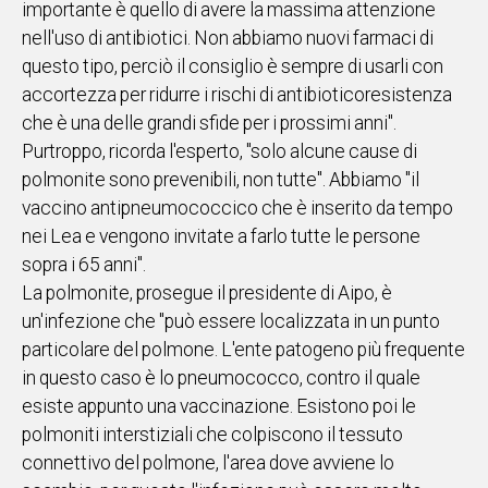
importante è quello di avere la massima attenzione
nell'uso di antibiotici. Non abbiamo nuovi farmaci di
Social
questo tipo, perciò il consiglio è sempre di usarli con
accortezza per ridurre i rischi di antibioticoresistenza
che è una delle grandi sfide per i prossimi anni".
Purtroppo, ricorda l'esperto, "solo alcune cause di
polmonite sono prevenibili, non tutte". Abbiamo "il
vaccino antipneumococcico che è inserito da tempo
nei Lea e vengono invitate a farlo tutte le persone
sopra i 65 anni".
La polmonite, prosegue il presidente di Aipo, è
un'infezione che "può essere localizzata in un punto
particolare del polmone. L'ente patogeno più frequente
in questo caso è lo pneumococco, contro il quale
esiste appunto una vaccinazione. Esistono poi le
polmoniti interstiziali che colpiscono il tessuto
connettivo del polmone, l'area dove avviene lo