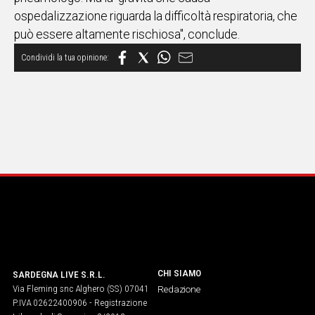
ospedalizzazione riguarda la difficoltà respiratoria, che
può essere altamente rischiosa", conclude.
CHI SIAMO
SARDEGNA LIVE S.R.L.
Via Fleming snc Alghero (SS) 07041
Redazione
P.IVA 02622400906 - Registrazione