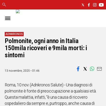
IN
SARDEGNA
CAGLIARI
ADNKRONOS
Polmonite, ogni anno in Italia
SASSARI
NUORO
150mila ricoveri e 9mila morti: i
ORISTANO
sintomi
SULCIS
GALLURA
OGLIASTRA
13 novembre, 2025 • 01:46
MEDIO
CAMPIDANO
Roma, 10 nov. (Adnkronos Salute) - Una diagnosi di
polmonite è fonte di preoccupazione a qualsiasi età.
ALTRE
Questa malattia, infatti, "è una causa di ricovero
NOTIZIE
ospedaliero da sempre e, purtroppo, anche causa di
POLITICA