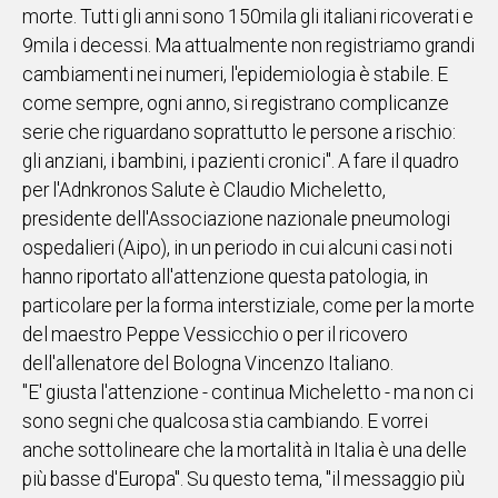
morte. Tutti gli anni sono 150mila gli italiani ricoverati e
IN
9mila i decessi. Ma attualmente non registriamo grandi
ITALIA
cambiamenti nei numeri, l'epidemiologia è stabile. E
NEL
come sempre, ogni anno, si registrano complicanze
MONDO
serie che riguardano soprattutto le persone a rischio:
SPORT
gli anziani, i bambini, i pazienti cronici". A fare il quadro
EVENTI
per l'Adnkronos Salute è Claudio Micheletto,
STORIE
presidente dell'Associazione nazionale pneumologi
ospedalieri (Aipo), in un periodo in cui alcuni casi noti
VIDEO
hanno riportato all'attenzione questa patologia, in
particolare per la forma interstiziale, come per la morte
Vai
del maestro Peppe Vessicchio o per il ricovero
dell'allenatore del Bologna Vincenzo Italiano.
"E' giusta l'attenzione - continua Micheletto - ma non ci
UNISCITI
sono segni che qualcosa stia cambiando. E vorrei
AL CANALE
anche sottolineare che la mortalità in Italia è una delle
WHATSAPP
più basse d'Europa". Su questo tema, "il messaggio più