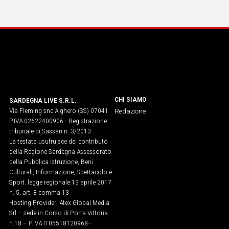
CHI SIAMO
SARDEGNA LIVE S.R.L.
Via Fleming snc Alghero (SS) 07041
Redazione
P.IVA 02622400906 - Registrazione
tribunale di Sassari n. 3/2013
La testata usufruisce del contributo
della Regione Sardegna Assessorato
della Pubblica Istruzione, Beni
Culturali, Informazione, Spettacolo e
Sport. legge regionale 13 aprile 2017
n. 5, art. 8 comma 13
Hosting Provider: Atex Global Media
Srl – sede in Corso di Porta Vittoria
n.18 – P.IVA IT05518120968​–