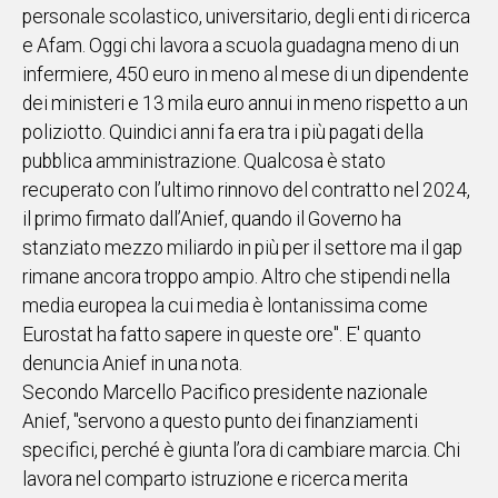
personale scolastico, universitario, degli enti di ricerca
IN
e Afam. Oggi chi lavora a scuola guadagna meno di un
ITALIA
infermiere, 450 euro in meno al mese di un dipendente
NEL
dei ministeri e 13 mila euro annui in meno rispetto a un
MONDO
poliziotto. Quindici anni fa era tra i più pagati della
SPORT
pubblica amministrazione. Qualcosa è stato
EVENTI
recuperato con l’ultimo rinnovo del contratto nel 2024,
STORIE
il primo firmato dall’Anief, quando il Governo ha
stanziato mezzo miliardo in più per il settore ma il gap
VIDEO
rimane ancora troppo ampio. Altro che stipendi nella
media europea la cui media è lontanissima come
Vai
Eurostat ha fatto sapere in queste ore". E' quanto
denuncia Anief in una nota.
Secondo Marcello Pacifico presidente nazionale
UNISCITI
Anief, "servono a questo punto dei finanziamenti
AL CANALE
specifici, perché è giunta l’ora di cambiare marcia. Chi
WHATSAPP
lavora nel comparto istruzione e ricerca merita