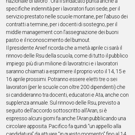
nazionale di lavoro". Ora il sindacato punta anche a
specifiche indennità per i lavoratori fuori sede, per il
servizio prestato nelle scuole montane, per l’abuso dei
contratti a termine, per i docenti di sostegno, per il
middle management con l'assegnazione dei buoni
pasto e il riconoscimento del burnout.
Il presidente Anief ricorda che a metà aprile ci sarà il
rinnovo delle Rsu della scuola, come di tutto il pubblico
impiego: più di un milione di lavoratrici e i lavoratori
saranno chiamati a esprimere il proprio voto il 14, 15 e
16 aprile prossimi. Potranno essere eletti tre o sei
lavoratori (per le scuole con oltre 200 dipendenti) che
si candideranno tra docenti, educatori e Ata, anche con
supplenza annuale. Sul rinnovo delle Rsu, previsto a
seguito dell'accordo sottoscritto all’Aran, si è
espresso alcuni giorni fa anche l’Aran pubblicando una
circolare apposita. Pacifico fa quindi “un appello alla
candidatura” da attuare “in questo momento” fino al 14