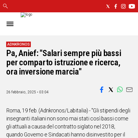
IN
SARDEGNA
CAGLIARI
ADNKRONOS
Pa, Anief: "Salari sempre più bassi
SASSARI
NUORO
per comparto istruzione e ricerca,
ORISTANO
ora inversione marcia"
SULCIS
GALLURA
OGLIASTRA
26 febbraio, 2025 • 03:04
MEDIO
CAMPIDANO
Roma, 19 feb. (Adnkronos/Labitalia) - "Gli stipendi degli
insegnanti italiani non sono mai stati così bassi come
ALTRE
gli attuali a causa del contratto siglato nel 2018,
NOTIZIE
quando Governo e Sindacati hanno disinvestito per il
POLITICA