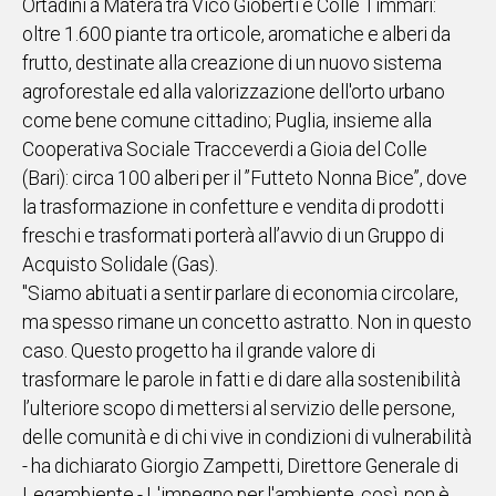
Ortadini a Matera tra Vico Gioberti e Colle Timmari:
oltre 1.600 piante tra orticole, aromatiche e alberi da
frutto, destinate alla creazione di un nuovo sistema
agroforestale ed alla valorizzazione dell'orto urbano
come bene comune cittadino; Puglia, insieme alla
Cooperativa Sociale Tracceverdi a Gioia del Colle
(Bari): circa 100 alberi per il ”Futteto Nonna Bice”, dove
la trasformazione in confetture e vendita di prodotti
freschi e trasformati porterà all’avvio di un Gruppo di
Acquisto Solidale (Gas).
"Siamo abituati a sentir parlare di economia circolare,
ma spesso rimane un concetto astratto. Non in questo
caso. Questo progetto ha il grande valore di
trasformare le parole in fatti e di dare alla sostenibilità
l’ulteriore scopo di mettersi al servizio delle persone,
delle comunità e di chi vive in condizioni di vulnerabilità
- ha dichiarato Giorgio Zampetti, Direttore Generale di
Legambiente - L'impegno per l'ambiente, così, non è