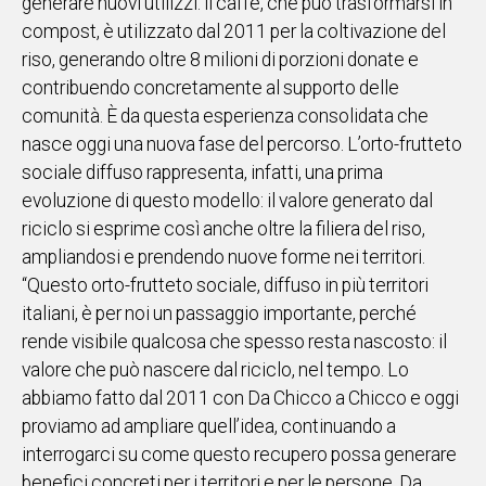
generare nuovi utilizzi: il caffè, che può trasformarsi in
compost, è utilizzato dal 2011 per la coltivazione del
riso, generando oltre 8 milioni di porzioni donate e
contribuendo concretamente al supporto delle
comunità. È da questa esperienza consolidata che
nasce oggi una nuova fase del percorso. L’orto-frutteto
sociale diffuso rappresenta, infatti, una prima
evoluzione di questo modello: il valore generato dal
riciclo si esprime così anche oltre la filiera del riso,
ampliandosi e prendendo nuove forme nei territori.
“Questo orto-frutteto sociale, diffuso in più territori
italiani, è per noi un passaggio importante, perché
rende visibile qualcosa che spesso resta nascosto: il
valore che può nascere dal riciclo, nel tempo. Lo
abbiamo fatto dal 2011 con Da Chicco a Chicco e oggi
proviamo ad ampliare quell’idea, continuando a
interrogarci su come questo recupero possa generare
benefici concreti per i territori e per le persone. Da