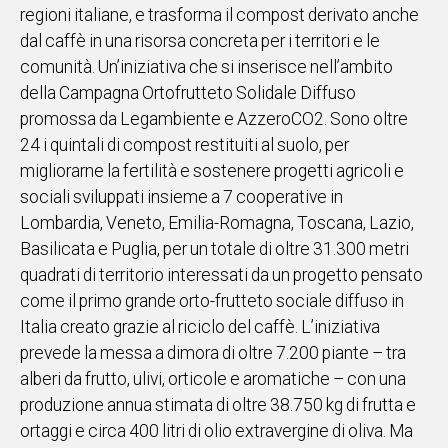
regioni italiane, e trasforma il compost derivato anche
IN
dal caffè in una risorsa concreta per i territori e le
ITALIA
comunità. Un’iniziativa che si inserisce nell’ambito
NEL
della Campagna Ortofrutteto Solidale Diffuso
MONDO
promossa da Legambiente e AzzeroCO2. Sono oltre
SPORT
24 i quintali di compost restituiti al suolo, per
EVENTI
migliorarne la fertilità e sostenere progetti agricoli e
STORIE
sociali sviluppati insieme a 7 cooperative in
Lombardia, Veneto, Emilia-Romagna, Toscana, Lazio,
VIDEO
Basilicata e Puglia, per un totale di oltre 31.300 metri
quadrati di territorio interessati da un progetto pensato
Vai
come il primo grande orto-frutteto sociale diffuso in
Italia creato grazie al riciclo del caffè. L’iniziativa
prevede la messa a dimora di oltre 7.200 piante – tra
UNISCITI
alberi da frutto, ulivi, orticole e aromatiche – con una
AL CANALE
produzione annua stimata di oltre 38.750 kg di frutta e
WHATSAPP
ortaggi e circa 400 litri di olio extravergine di oliva. Ma