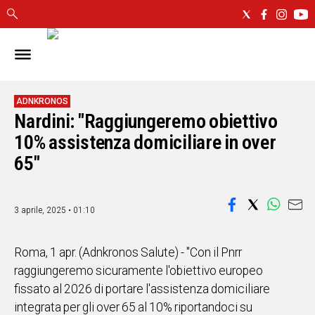
IN
SARDEGNA
CAGLIARI
ADNKRONOS
Nardini: "Raggiungeremo obiettivo
SASSARI
NUORO
10% assistenza domiciliare in over
ORISTANO
65"
SULCIS
GALLURA
OGLIASTRA
3 aprile, 2025 • 01:10
MEDIO
CAMPIDANO
Roma, 1 apr. (Adnkronos Salute) - "Con il Pnrr
raggiungeremo sicuramente l'obiettivo europeo
ALTRE
fissato al 2026 di portare l'assistenza domiciliare
NOTIZIE
integrata per gli over 65 al 10% riportandoci su
POLITICA