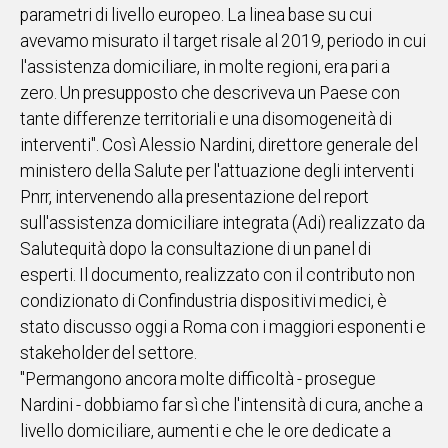
parametri di livello europeo. La linea base su cui
IN
avevamo misurato il target risale al 2019, periodo in cui
ITALIA
l'assistenza domiciliare, in molte regioni, era pari a
NEL
zero. Un presupposto che descriveva un Paese con
MONDO
tante differenze territoriali e una disomogeneità di
SPORT
interventi". Così Alessio Nardini, direttore generale del
EVENTI
ministero della Salute per l'attuazione degli interventi
STORIE
Pnrr, intervenendo alla presentazione del report
sull'assistenza domiciliare integrata (Adi) realizzato da
VIDEO
Salutequità dopo la consultazione di un panel di
esperti. Il documento, realizzato con il contributo non
Vai
condizionato di Confindustria dispositivi medici, è
stato discusso oggi a Roma con i maggiori esponenti e
stakeholder del settore.
UNISCITI
"Permangono ancora molte difficoltà - prosegue
AL CANALE
Nardini - dobbiamo far sì che l'intensità di cura, anche a
WHATSAPP
livello domiciliare, aumenti e che le ore dedicate a