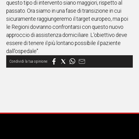
questo tipo di intervento siano maggiori, rispetto al
passato. Ora siamo in una fase di transizione in cui
Social
sicuramente raggiungeremo il target europeo, ma poi
le Regioni dovranno confrontarsi con questo nuovo
approccio di assistenza domiciliare. L'obiettivo deve
essere di tenere il più lontano possibile il paziente
dall'ospedale".