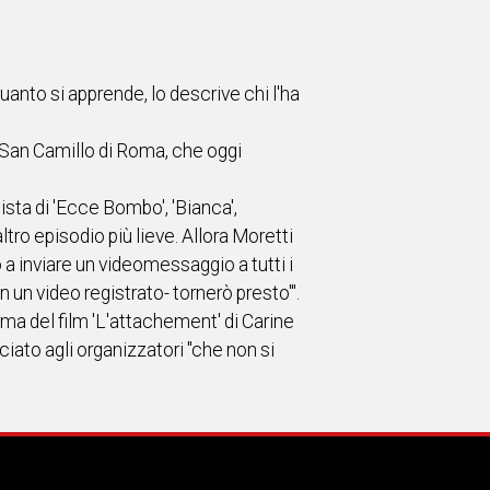
quanto si apprende, lo descrive chi l'ha
e San Camillo di Roma, che oggi
gista di 'Ecce Bombo', 'Bianca',
altro episodio più lieve. Allora Moretti
o a inviare un videomessaggio a tutti i
n un video registrato- tornerò presto'".
ima del film 'L'attachement' di Carine
iato agli organizzatori "che non si