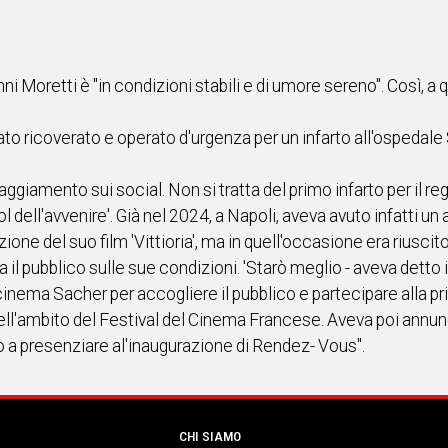
ni Moretti è "in condizioni stabili e di umore sereno". Così, a 
stato ricoverato e operato d'urgenza per un infarto all'ospedal
aggiamento sui social. Non si tratta del primo infarto per il re
ol dell'avvenire'. Già nel 2024, a Napoli, aveva avuto infatti un 
one del suo film 'Vittioria', ma in quell'occasione era riuscit
a il pubblico sulle sue condizioni. 'Starò meglio - aveva detto i
cinema Sacher per accogliere il pubblico e partecipare alla pr
ell'ambito del Festival del Cinema Francese. Aveva poi annunc
 a presenziare al'inaugurazione di Rendez- Vous".
CHI SIAMO