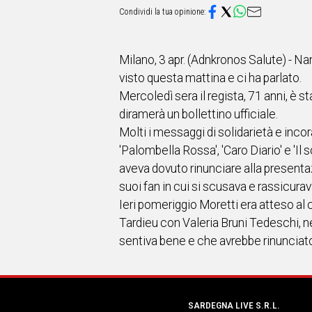
IN
ITALIA
NEL
MONDO
Milano, 3 apr. (Adnkronos Salute) - Nan
SPORT
visto questa mattina e ci ha parlato.
EVENTI
Mercoledì sera il regista, 71 anni, è 
STORIE
diramerà un bollettino ufficiale.
Molti i messaggi di solidarietà e incor
VIDEO
'Palombella Rossa', 'Caro Diario' e 'Il s
aveva dovuto rinunciare alla presentazi
Vai
suoi fan in cui si scusava e rassicurav
Ieri pomeriggio Moretti era atteso al 
Tardieu con Valeria Bruni Tedeschi, n
UNISCITI
sentiva bene e che avrebbe rinunciato
AL CANALE
WHATSAPP
SARDEGNA LIVE S.R.L.
Social