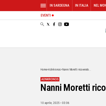
IN SARDEGNA
IN ITALIA
NEL MO
EVENTI
IN
SARDEGNA
CAGLIARI
SASSARI
NUORO
ORISTANO
SULCIS
GALLURA
OGLIASTRA
Home
>
Adnkronos
>
Nanni Moretti ricoverato...
MEDIO
CAMPIDANO
ADNKRONOS
Nanni Moretti ricov
ALTRE
NOTIZIE
POLITICA
10 aprile, 2025 • 03:06