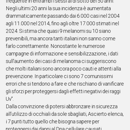
frequente in entrambi i sessi al di sotto dei 50 anni.
Negli ultimi 20 anni la sua incidenza è aumentata
drammaticamente passando dai 6.000 casi nel 2004
agli 11.000 nel 2014, fino agli oltre 17.000 stimati nel
2024. Si stima che quasi 9 melanomi su 10 siano
prevenibili, ma ancora tanti italiani non sanno come
farlo correttamente. Nonostante le numerose
campagne di informazione e sensibilizzazione, i dati
sull'aumento dei casi di melanoma ci suggeriscono
che molti italiani sono ancora poco cauti e attenti alla
prevenzione. In particolare ci sono 7 comunissimi
errori che si tendono a fare e che rischiano di vanificare
gli sforzi per proteggersi dagli effetti negativi dei raggi
Uv".
Dalla convinzione di potersi abbronzare in sicurezza
all’utilizzo di occhiali da sole sbagliati, Ascierto elenca,
i 7 punti tutto quello che bisogna sapere per
proteggersi dai danni al Dna cellulare causati