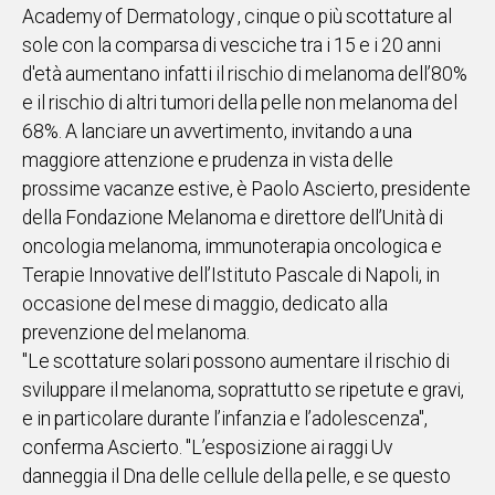
Academy of Dermatology , cinque o più scottature al
IN
sole con la comparsa di vesciche tra i 15 e i 20 anni
ITALIA
d'età aumentano infatti il rischio di melanoma dell’80%
NEL
e il rischio di altri tumori della pelle non melanoma del
MONDO
68%. A lanciare un avvertimento, invitando a una
SPORT
maggiore attenzione e prudenza in vista delle
EVENTI
prossime vacanze estive, è Paolo Ascierto, presidente
STORIE
della Fondazione Melanoma e direttore dell’Unità di
oncologia melanoma, immunoterapia oncologica e
VIDEO
Terapie Innovative dell’Istituto Pascale di Napoli, in
occasione del mese di maggio, dedicato alla
Vai
prevenzione del melanoma.
"Le scottature solari possono aumentare il rischio di
sviluppare il melanoma, soprattutto se ripetute e gravi,
UNISCITI
e in particolare durante l’infanzia e l’adolescenza",
AL CANALE
conferma Ascierto. "L’esposizione ai raggi Uv
WHATSAPP
danneggia il Dna delle cellule della pelle, e se questo