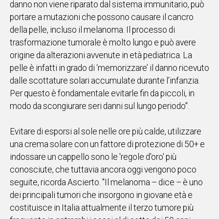
danno non viene riparato dal sistema immunitario, può
portare a mutazioni che possono causare il cancro
Social
della pelle, incluso il melanoma. Il processo di
trasformazione tumorale è molto lungo e può avere
origine da alterazioni avvenute in età pediatrica. La
pelle è infatti in grado di ‘memorizzare’ il danno ricevuto
dalle scottature solari accumulate durante l’infanzia.
Per questo è fondamentale evitarle fin da piccoli, in
modo da scongiurare seri danni sul lungo periodo".
Evitare di esporsi al sole nelle ore più calde, utilizzare
una crema solare con un fattore di protezione di 50+ e
indossare un cappello sono le 'regole d'oro' più
conosciute, che tuttavia ancora oggi vengono poco
seguite, ricorda Ascierto. "Il melanoma – dice – è uno
dei principali tumori che insorgono in giovane età e
costituisce in Italia attualmente il terzo tumore più