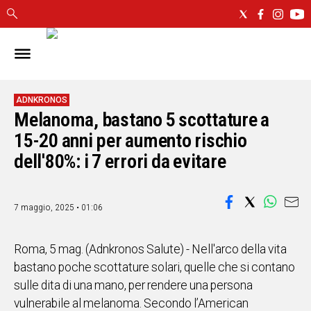
IN
SARDEGNA
CAGLIARI
ADNKRONOS
Melanoma, bastano 5 scottature a
SASSARI
NUORO
15-20 anni per aumento rischio
ORISTANO
dell'80%: i 7 errori da evitare
SULCIS
GALLURA
OGLIASTRA
7 maggio, 2025 • 01:06
MEDIO
CAMPIDANO
Roma, 5 mag. (Adnkronos Salute) - Nell'arco della vita
bastano poche scottature solari, quelle che si contano
ALTRE
sulle dita di una mano, per rendere una persona
NOTIZIE
vulnerabile al melanoma. Secondo l’American
POLITICA