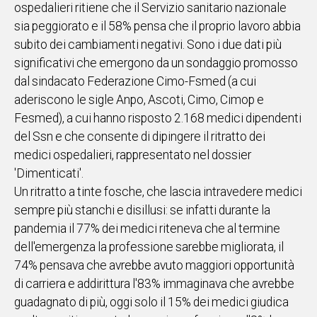
ospedalieri ritiene che il Servizio sanitario nazionale
IN
sia peggiorato e il 58% pensa che il proprio lavoro abbia
ITALIA
subito dei cambiamenti negativi. Sono i due dati più
NEL
significativi che emergono da un sondaggio promosso
MONDO
dal sindacato Federazione Cimo-Fsmed (a cui
SPORT
aderiscono le sigle Anpo, Ascoti, Cimo, Cimop e
EVENTI
Fesmed), a cui hanno risposto 2.168 medici dipendenti
STORIE
del Ssn e che consente di dipingere il ritratto dei
medici ospedalieri, rappresentato nel dossier
VIDEO
'Dimenticati'.
Un ritratto a tinte fosche, che lascia intravedere medici
Vai
sempre più stanchi e disillusi: se infatti durante la
pandemia il 77% dei medici riteneva che al termine
dell'emergenza la professione sarebbe migliorata, il
UNISCITI
74% pensava che avrebbe avuto maggiori opportunità
AL CANALE
di carriera e addirittura l'83% immaginava che avrebbe
WHATSAPP
guadagnato di più, oggi solo il 15% dei medici giudica