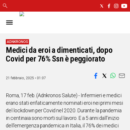
IN
SARDEGNA
CAGLIARI
ADNKRONOS
Medici da eroi a dimenticati, dopo
SASSARI
NUORO
Covid per 76% Ssn è peggiorato
ORISTANO
SULCIS
21 febbraio, 2025 • 01:07
GALLURA
OGLIASTRA
MEDIO
Roma, 17 feb. (Adnkronos Salute) - Infermieri e medici
CAMPIDANO
erano stati enfaticamente nominati eroi nei primi mesi
del lockdown per Covid nel 2020. Durante la pandemia
ALTRE
in centinaia sono morti sul lavoro. E a 5 anni dall'inizio
NOTIZIE
dell'emergenza pandemica in Italia, il 76% dei medici
POLITICA