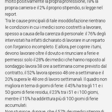
molto positivamente la propria professione, l'8% la
propria carriera e il 2% il proprio stipendio, si legge nel
Social
report.
Tra le cause principali di tale insoddisfazione rientrano
le condizioni in cui i medici sono costretti a lavorare,
spesso a causa della carenza di personale: il 76% degli
intervistati ha infatti dichiarato di lavorare in un reparto
con l'organico incompleto. E allora, per coprire i turni,
devono lavorare oltre il dovuto e rinunciare a ferie e
permessi: solo il 28% dei medici che hanno risposto al
sondaggio lavora 38 ore a settimana come previsto dal
contratto; il 52% lavora spesso 48 ore a settimana e il
20% supera le 48 ore di lavoro settimanali. Il quadro non
migliora in tema di giorni di ferie: il 45% ha tra gli 11 e i
50 giorni di ferie residui, il 23% tra i 51 e i 100 giorni,
mentre il 15% ha addirittura più di 100 giorni di ferie
accumulati.
Non stupisce, dunque, che il 57% dei medici ritenga di