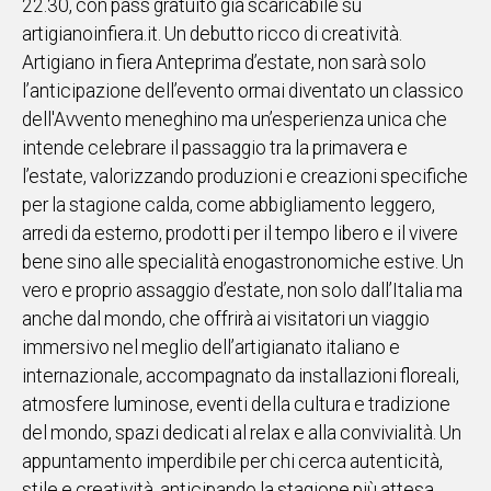
22.30, con pass gratuito già scaricabile su
artigianoinfiera.it. Un debutto ricco di creatività.
Social
Artigiano in fiera Anteprima d’estate, non sarà solo
l’anticipazione dell’evento ormai diventato un classico
dell'Avvento meneghino ma un’esperienza unica che
intende celebrare il passaggio tra la primavera e
l’estate, valorizzando produzioni e creazioni specifiche
per la stagione calda, come abbigliamento leggero,
arredi da esterno, prodotti per il tempo libero e il vivere
bene sino alle specialità enogastronomiche estive. Un
vero e proprio assaggio d’estate, non solo dall’Italia ma
anche dal mondo, che offrirà ai visitatori un viaggio
immersivo nel meglio dell’artigianato italiano e
internazionale, accompagnato da installazioni floreali,
atmosfere luminose, eventi della cultura e tradizione
del mondo, spazi dedicati al relax e alla convivialità. Un
appuntamento imperdibile per chi cerca autenticità,
stile e creatività, anticipando la stagione più attesa