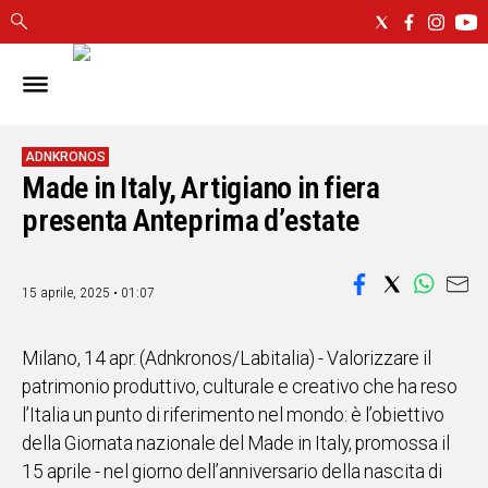
IN
SARDEGNA
CAGLIARI
ADNKRONOS
Made in Italy, Artigiano in fiera
SASSARI
NUORO
presenta Anteprima d’estate
ORISTANO
SULCIS
15 aprile, 2025 • 01:07
GALLURA
OGLIASTRA
MEDIO
Milano, 14 apr. (Adnkronos/Labitalia) - Valorizzare il
CAMPIDANO
patrimonio produttivo, culturale e creativo che ha reso
l’Italia un punto di riferimento nel mondo: è l’obiettivo
ALTRE
della Giornata nazionale del Made in Italy, promossa il
NOTIZIE
15 aprile - nel giorno dell’anniversario della nascita di
POLITICA