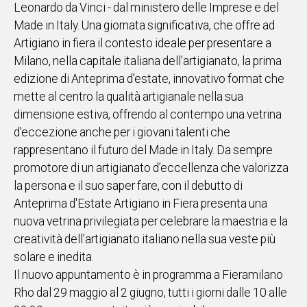
Leonardo da Vinci - dal ministero delle Imprese e del
IN
Made in Italy. Una giornata significativa, che offre ad
ITALIA
Artigiano in fiera il contesto ideale per presentare a
NEL
Milano, nella capitale italiana dell’artigianato, la prima
MONDO
edizione di Anteprima d’estate, innovativo format che
SPORT
mette al centro la qualità artigianale nella sua
EVENTI
dimensione estiva, offrendo al contempo una vetrina
STORIE
d'eccezione anche per i giovani talenti che
rappresentano il futuro del Made in Italy. Da sempre
VIDEO
promotore di un artigianato d’eccellenza che valorizza
la persona e il suo saper fare, con il debutto di
Vai
Anteprima d'Estate Artigiano in Fiera presenta una
nuova vetrina privilegiata per celebrare la maestria e la
creatività dell'artigianato italiano nella sua veste più
UNISCITI
solare e inedita.
AL CANALE
Il nuovo appuntamento è in programma a Fieramilano
WHATSAPP
Rho dal 29 maggio al 2 giugno, tutti i giorni dalle 10 alle