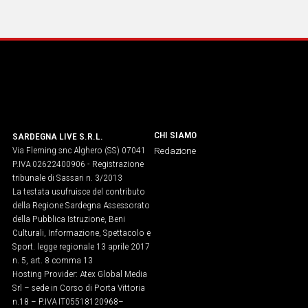
CHI SIAMO
SARDEGNA LIVE S.R.L.
Via Fleming snc Alghero (SS) 07041
Redazione
P.IVA 02622400906 - Registrazione
tribunale di Sassari n. 3/2013
La testata usufruisce del contributo
della Regione Sardegna Assessorato
della Pubblica Istruzione, Beni
Culturali, Informazione, Spettacolo e
Sport. legge regionale 13 aprile 2017
n. 5, art. 8 comma 13
Hosting Provider: Atex Global Media
Srl – sede in Corso di Porta Vittoria
n.18 – P.IVA IT05518120968​–