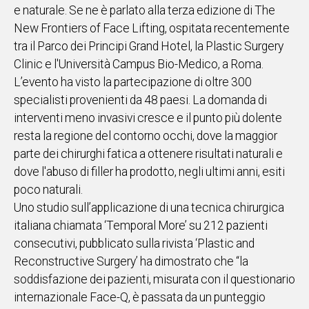
e naturale. Se ne è parlato alla terza edizione di The
IN
New Frontiers of Face Lifting, ospitata recentemente
ITALIA
tra il Parco dei Principi Grand Hotel, la Plastic Surgery
NEL
Clinic e l'Università Campus Bio-Medico, a Roma.
MONDO
L’evento ha visto la partecipazione di oltre 300
SPORT
specialisti provenienti da 48 paesi. La domanda di
EVENTI
interventi meno invasivi cresce e il punto più dolente
STORIE
resta la regione del contorno occhi, dove la maggior
parte dei chirurghi fatica a ottenere risultati naturali e
VIDEO
dove l'abuso di filler ha prodotto, negli ultimi anni, esiti
poco naturali.
Vai
Uno studio sull’applicazione di una tecnica chirurgica
italiana chiamata ‘Temporal More’ su 212 pazienti
consecutivi, pubblicato sulla rivista ‘Plastic and
UNISCITI
Reconstructive Surgery’ ha dimostrato che “la
AL CANALE
soddisfazione dei pazienti, misurata con il questionario
WHATSAPP
internazionale Face-Q, è passata da un punteggio