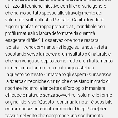
utilizzo di tecniche iniettive con filler di vario genere
che hanno portato spesso allo stravolgimento dei
volumi del volto - illustra Pascale - Capita di vedere
zigomi gonfiati e troppo pronunciati, mandibole con
profili innaturali o labbra deformate da quantità
esagerate di filler”. L’osservazione non è restata
isolata: il trend dominante - si legge sulla nota - si sta
spostando verso la ricerca di un risultato più naturale e
che non venga percepito come frutto di un trattamento
di medicina o tantomeno di chirurgia estetica.
In questo contesto - rimarcano gli esperti - si inserisce
la ricerca di tecniche chirurgiche che siano in grado di
riportare indietro la lancetta dell’orologio in maniera
efficace e naturale senza sovvertire i volumi e le forme
originali del viso. “Questo - continua la nota - è possibile
con un riposizionamento profondo (Deep Plane) dei
tessuti del volto che comprende uno scollamento