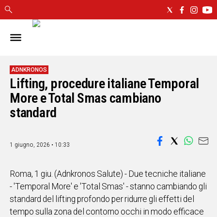
IN
SARDEGNA
CAGLIARI
ADNKRONOS
Lifting, procedure italiane Temporal
SASSARI
NUORO
More e Total Smas cambiano
ORISTANO
standard
SULCIS
GALLURA
OGLIASTRA
1 giugno, 2026 • 10:33
MEDIO
CAMPIDANO
Roma, 1 giu. (Adnkronos Salute) - Due tecniche italiane
- 'Temporal More' e 'Total Smas' - stanno cambiando gli
ALTRE
standard del lifting profondo per ridurre gli effetti del
NOTIZIE
tempo sulla zona del contorno occhi in modo efficace
POLITICA