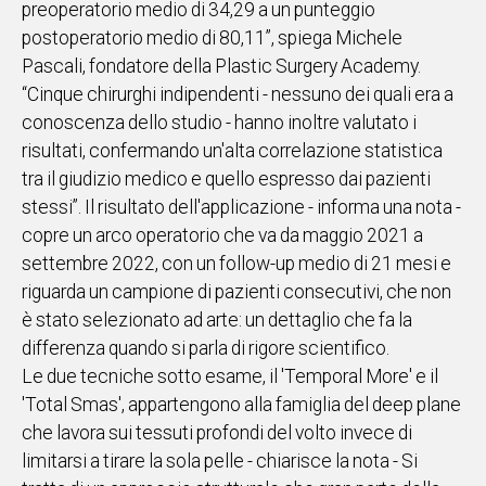
preoperatorio medio di 34,29 a un punteggio
postoperatorio medio di 80,11”, spiega Michele
Social
Pascali, fondatore della Plastic Surgery Academy.
“Cinque chirurghi indipendenti - nessuno dei quali era a
conoscenza dello studio - hanno inoltre valutato i
risultati, confermando un'alta correlazione statistica
tra il giudizio medico e quello espresso dai pazienti
stessi”. Il risultato dell'applicazione - informa una nota -
copre un arco operatorio che va da maggio 2021 a
settembre 2022, con un follow-up medio di 21 mesi e
riguarda un campione di pazienti consecutivi, che non
è stato selezionato ad arte: un dettaglio che fa la
differenza quando si parla di rigore scientifico.
Le due tecniche sotto esame, il 'Temporal More' e il
'Total Smas', appartengono alla famiglia del deep plane
che lavora sui tessuti profondi del volto invece di
limitarsi a tirare la sola pelle - chiarisce la nota - Si