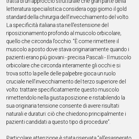
tratta di un approccio strutturale che gran parte della
letteratura specialistica considera oggi giorno il gold
standard della chirurgia dell’invecchiamento del volto.
La specificità italiana sta nell'estensione del
riposizionamento profondo al muscolo orbicolare,
quello che circonda l'occhio. “È come rimettere il
muscolo a posto dove stava originariamente quando i
pazienti erano più giovani - precisa Pascali - Il muscolo
orbicolare che circonda interamente gli occhi e si
trova sotto la pelle delle palpebre gioca un ruolo
cruciale nell’invecchiamento del terzo superiore del
volto: trattare specificatamente questo muscolo
rimettendolo nella giusta posizione e ristabilendo la
sua originaria tensione consente di avere risultati
naturali e duraturi: ciò che chiedono principalmente i
pazienti candidati a questo tipo di procedure”.
Particolare attenzione è stata riservata “all’esasperato