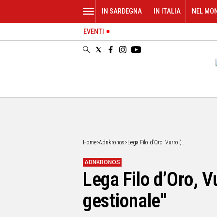
IN SARDEGNA
IN ITALIA
NEL MO
EVENTI
IN
SARDEGNA
CAGLIARI
SASSARI
NUORO
ORISTANO
SULCIS
GALLURA
OGLIASTRA
Home
>
Adnkronos
>
Lega Filo d’Oro, Vurro (...
MEDIO
CAMPIDANO
ADNKRONOS
Lega Filo d’Oro, V
ALTRE
NOTIZIE
gestionale"
POLITICA