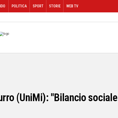
NDO
POLITICA
SPORT
STORIE
WEB TV
urro (UniMi): "Bilancio social