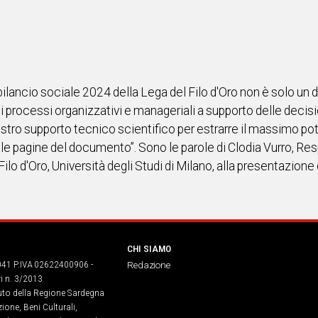
l bilancio sociale 2024 della Lega del Filo d'Oro non è solo 
i processi organizzativi e manageriali a supporto delle decis
stro supporto tecnico scientifico per estrarre il massimo pot
lle pagine del documento”. Sono le parole di Clodia Vurro, Res
ilo d'Oro, Università degli Studi di Milano, alla presentazione
CHI SIAMO
041 P.IVA 02622400906 -
Redazione
ri n. 3/2013
buto della Regione Sardegna
ione, Beni Culturali,