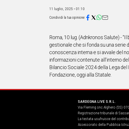
IN
ITALIA
11 luglio, 2025 • 01:10
NEL
MONDO
SPORT
EVENTI
Roma, 10 lug. (Adnkronos Salute) - “I
STORIE
gestionale che si fonda su una serie d
conoscenza interna e si avvale del no
VIDEO
informazioni contenute all'interno de
Bilancio Sociale 2024 della Lega del F
Vai
Fondazione, oggi alla Statale.
UNISCITI
SARDEGNA LIVE S.R.L.
AL CANALE
Via Fleming snc Alghero (SS) 07
WHATSAPP
Registrazione tribunale di Sassa
La testata usufruisce del contri
Assessorato della Pubblica Istruz
Social