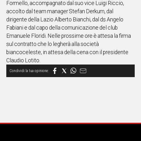
Formello, accompagnato dal suo vice Luigi Riccio,
IN
accolto dal team manager Stefan Derkum, dal
ITALIA
dirigente della Lazio Alberto Bianchi, dal ds Angelo
NEL
Fabiani e dal capo della comunicazione del club
MONDO
Emanuele Floridi. Nelle prossime ore è attesa la firma
SPORT
sul contratto che lo legherà alla società
EVENTI
biancoceleste, in attesa della cena con il presidente
STORIE
Claudio Lotito.
VIDEO
Vai
UNISCITI
AL CANALE
WHATSAPP