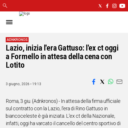
IN
SARDEGNA
CAGLIARI
ADNKRONOS
Lazio, inizia l'era Gattuso: l'ex ct oggi
SASSARI
a Formello in attesa della cena con
NUORO
ORISTANO
Lotito
SULCIS
GALLURA
3 giugno, 2026 • 19:13
OGLIASTRA
MEDIO
CAMPIDANO
Roma, 3 giu. (Adnkronos) - In attesa della firma ufficiale
sul contratto con la Lazio, l'era di Rino Gattuso in
ALTRE
biancoceleste è già iniziata. L'ex ct della Nazionale,
NOTIZIE
infatti, oggi ha varcato il cancello del centro sportivo di
POLITICA