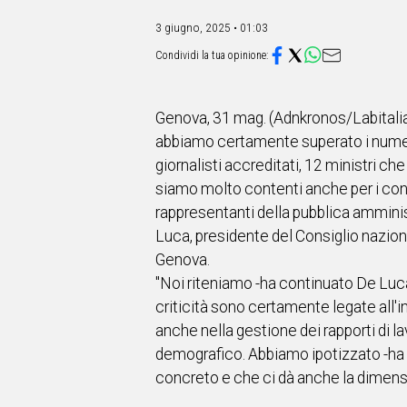
IN
ITALIA
3 giugno, 2025 • 01:03
NEL
MONDO
SPORT
EVENTI
Genova, 31 mag. (Adnkronos/Labitalia) 
STORIE
abbiamo certamente superato i numeri 
giornalisti accreditati, 12 ministri c
VIDEO
siamo molto contenti anche per i con
rappresentanti della pubblica amminis
Vai
Luca, presidente del Consiglio nazional
Genova.
"Noi riteniamo -ha continuato De Luca-
UNISCITI
criticità sono certamente legate all'im
AL CANALE
anche nella gestione dei rapporti di lav
demografico. Abbiamo ipotizzato -ha c
WHATSAPP
concreto e che ci dà anche la dimensi
Social