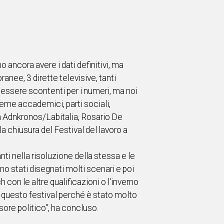
 ancora avere i dati definitivi, ma
nee, 3 dirette televisive, tanti
e essere scontenti per i numeri, ma noi
eme accademici, parti sociali,
n Adnkronos/Labitalia, Rosario De
a chiusura del Festival del lavoro a
ti nella risoluzione della stessa e le
ono stati disegnati molti scenari e poi
h con le altre qualificazioni o l'inverno
 questo festival perché è stato molto
ore politico", ha concluso.