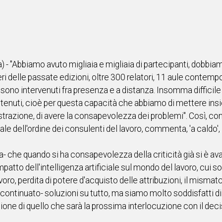
- "Abbiamo avuto migliaia e migliaia di partecipanti, dobbiamo
delle passate edizioni, oltre 300 relatori, 11 aule contempora
he sono intervenuti fra presenza e a distanza. Insomma difficil
tenuti, cioè per questa capacità che abbiamo di mettere insi
trazione, di avere la consapevolezza dei problemi". Così, co
e dell'ordine dei consulenti del lavoro, commenta, 'a caldo', l
 che quando si ha consapevolezza della criticità già si è avan
patto dell'intelligenza artificiale sul mondo del lavoro, cui s
oro, perdita di potere d'acquisto delle attribuzioni, il mismatc
ontinuato- soluzioni su tutto, ma siamo molto soddisfatti di
one di quello che sarà la prossima interlocuzione con il decis