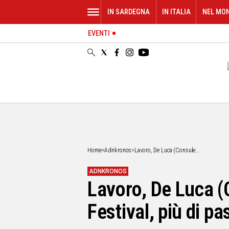
IN SARDEGNA
IN ITALIA
NEL MO
EVENTI
IN
SARDEGNA
CAGLIARI
SASSARI
NUORO
ORISTANO
SULCIS
GALLURA
OGLIASTRA
Home
>
Adnkronos
>
Lavoro, De Luca (Consule...
MEDIO
CAMPIDANO
ADNKRONOS
Lavoro, De Luca (C
ALTRE
NOTIZIE
Festival, più di pa
POLITICA