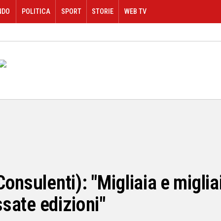
NDO
POLITICA
SPORT
STORIE
WEB TV
onsulenti): "Migliaia e miglia
ssate edizioni"