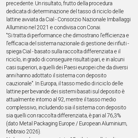
precedente. Un risultato, frutto della procedura
IN
dedicata di determinazione del tasso di riciclo delle
ITALIA
lattine avviata da Cial - Consorzio Nazionale Imballaggi
NEL
Alluminio nel 2021 e condivisa con Conai.
MONDO
"Si tratta di performance che dimostrano l’efficienza e
SPORT
l’efficacia del sistema nazionale di gestione dei rifiuti -
EVENTI
spiega Cial - basato sulla raccolta differenziata e il
STORIE
riciclo, in grado di conseguire risultati pari, e in alcuni
casi superiori, a quelli dei Paesi europei che da diversi
VIDEO
anni hanno adottato il sistema con deposito
cauzionale". In Europa, il tasso medio di riciclo delle
Vai
lattine per bevande dei sistemi basati sul deposito è
attualmente intorno al 92, mentre il tasso medio
complessivo, includendo sia il sistema con deposito
UNISCITI
sia quelli con raccolta differenziata, è pari al 76,3%
AL CANALE
(dato Metal Packaging Europe / European Aluminium,
WHATSAPP
febbraio 2026).