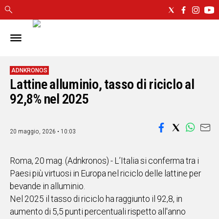
IN
SARDEGNA
CAGLIARI
ADNKRONOS
Lattine alluminio, tasso di riciclo al
SASSARI
NUORO
92,8% nel 2025
ORISTANO
SULCIS
20 maggio, 2026 • 10:03
GALLURA
OGLIASTRA
MEDIO
Roma, 20 mag. (Adnkronos) - L’Italia si conferma tra i
CAMPIDANO
Paesi più virtuosi in Europa nel riciclo delle lattine per
bevande in alluminio.
ALTRE
Nel 2025 il tasso di riciclo ha raggiunto il 92,8, in
NOTIZIE
aumento di 5,5 punti percentuali rispetto all'anno
POLITICA