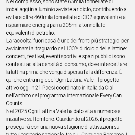
Nel complesso, sono state 65mila tonnellate di
imballaggi in alluminio avviate a riciclo, contribuendo a
Social
evitare oltre 460mila tonnellate di CO2 equivalenti e a
risparmiare energia pari a 205mila tonnellate
equivalenti di petrolio.
La raccolta 'fuori casa' è uno dei fronti più strategici per
avvicinarsi al traguardo del 100% di riciclo delle lattine:
concerti, festival, eventi sportivi e spazi pubblici sono
contesti ad alta densità di consumo, dove intercettare
la lattina prima che venga dispersa fa la differenza. È
qui che entra in gioco 'Ogni Lattina Vale', il progetto
attivo oggi in 21 Paesi coordinato in Italia da Cial
nell’ambito del programma internazionale Every Can
Counts.
Nel 2025 Ogni Lattina Vale ha dato vita a numerose
iniziative sul territorio. Guardando al 2026, il progetto
proseguirà con una nuova stagione di attivazioni su
tutto il territorio nazionale, tra cui: Comicon Bergamo, I-