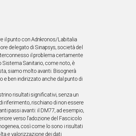
fare il punto con Adnkronos/Labitalia
tore delegato di Sinapsys, società del
 interconnesso il problema certamente
tro Sistema Sanitario, come noto, è
vista, siamo molto avanti. Bisognerà
o e ben indirizzato anche dal punto di
no risultati significativi, senza un
 di riferimento, rischiano di non essere
ti passi avanti: il DM77, ad esempio,
eriore verso l’adozione del Fascicolo
mogenea, così come lo sono i risultati
olta e valorizzazione dei dati