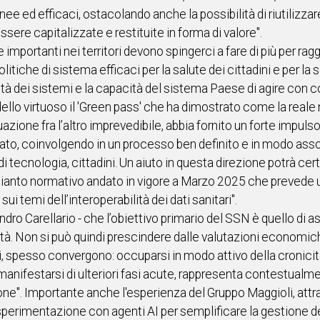
e ed efficaci, ostacolando anche la possibilità di riutilizzar
sere capitalizzate e restituite in forma di valore".
 importanti nei territori devono spingerci a fare di più per rag
itiche di sistema efficaci per la salute dei cittadini e per la 
ilità dei sistemi e la capacità del sistema Paese di agire con 
ello virtuoso il 'Green pass' che ha dimostrato come la reale
uazione fra l’altro imprevedibile, abbia fornito un forte impulso 
ato, coinvolgendo in un processo ben definito e in modo assol
ori di tecnologia, cittadini. Un aiuto in questa direzione potrà
ianto normativo andato in vigore a Marzo 2025 che prevede 
ui temi dell’interoperabilità dei dati sanitari".
ro Carellario - che l’obiettivo primario del SSN è quello di a
lità. Non si può quindi prescindere dalle valutazioni economic
pesso convergono: occuparsi in modo attivo della cronicità 
 manifestarsi di ulteriori fasi acute, rappresenta contestualm
ne". Importante anche l'esperienza del Gruppo Maggioli, att
 sperimentazione con agenti AI per semplificare la gestione 