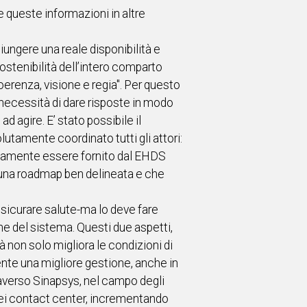
e queste informazioni in altre
giungere una reale disponibilità e
sostenibilità dell’intero comparto
coerenza, visione e regia". Per questo
 necessità di dare risposte in modo
ad agire. E’ stato possibile il
utamente coordinato tutti gli attori:
 certamente essere fornito dal EHDS
una roadmap ben delineata e che
ssicurare salute-ma lo deve fare
he del sistema. Questi due aspetti,
non solo migliora le condizioni di
ente una migliore gestione, anche in
raverso Sinapsys, nel campo degli
dei contact center, incrementando