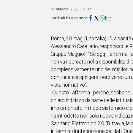
IN
ITALIA
27 maggio, 2025 • 01:02
NEL
MONDO
SPORT
EVENTI
Roma, 20 mag. (Labitalia) - "La sanità 
STORIE
Alessandro Carellario, responsabile P
Gruppo Maggioli. "Se oggi - afferma -
VIDEO
non va ricercato nella disponibilità d
complessivamente uno dei migliori nell
Vai
continuare a spingersi però verso un u
vista normativo".
"Questo - afferma - perché, sebbene le
UNISCITI
chiaro indirizzo da parte delle istituz
AL CANALE
implementate in modo sistemico e omo
ha introdotto non solo nuove indicazi
WHATSAPP
Sanitario Elettronico 2.0. Tuttavia, l
in termini di integrazione dei dati. Qu
Social