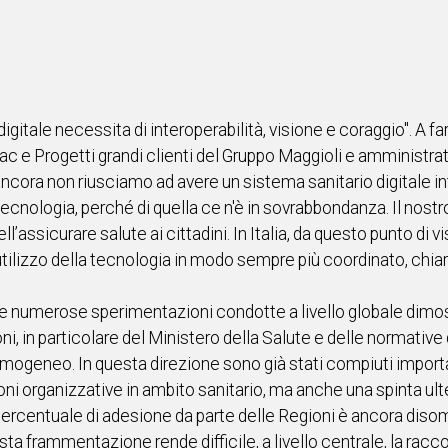
digitale necessita di interoperabilità, visione e coraggio". A 
ac e Progetti grandi clienti del Gruppo Maggioli e amministra
 ancora non riusciamo ad avere un sistema sanitario digitale
i tecnologia, perché di quella ce n'è in sovrabbondanza. Il nos
’assicurare salute ai cittadini. In Italia, da questo punto di 
tilizzo della tecnologia in modo sempre più coordinato, chiar
 numerose sperimentazioni condotte a livello globale dimostri
ioni, in particolare del Ministero della Salute e delle normative
geneo. In questa direzione sono già stati compiuti importan
oni organizzative in ambito sanitario, ma anche una spinta ult
a percentuale di adesione da parte delle Regioni è ancora diso
esta frammentazione rende difficile, a livello centrale, la racc