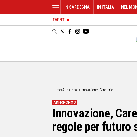
IN SARDEGNA
IN ITALIA
NEL MO
EVENTI
IN
SARDEGNA
CAGLIARI
SASSARI
NUORO
ORISTANO
SULCIS
GALLURA
OGLIASTRA
Home
>
Adnkronos
>
Innovazione, Carellario ...
MEDIO
CAMPIDANO
ADNKRONOS
Innovazione, Carel
ALTRE
NOTIZIE
regole per futuro s
POLITICA