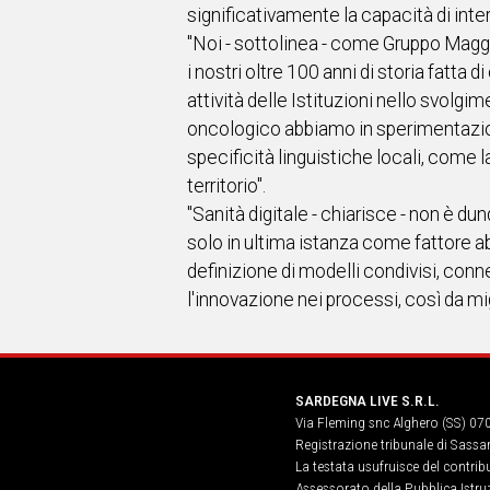
significativamente la capacità di inte
"Noi - sottolinea - come Gruppo Maggi
i nostri oltre 100 anni di storia fatt
attività delle Istituzioni nello svolgim
oncologico abbiamo in sperimentazione
specificità linguistiche locali, come 
territorio".
"Sanità digitale - chiarisce - non è du
solo in ultima istanza come fattore a
definizione di modelli condivisi, con
l'innovazione nei processi, così da migl
SARDEGNA LIVE S.R.L.
Via Fleming snc Alghero (SS) 07
Registrazione tribunale di Sassa
La testata usufruisce del contri
Assessorato della Pubblica Istruz