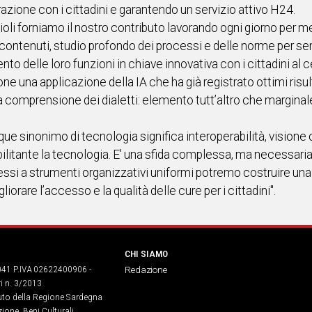
razione con i cittadini e garantendo un servizio attivo H24.
oli forniamo il nostro contributo lavorando ogni giorno per m
a di contenuti, studio profondo dei processi e delle norme per
ento delle loro funzioni in chiave innovativa con i cittadini al
 una applicazione della IA che ha già registrato ottimi risul
la comprensione dei dialetti: elemento tutt’altro che margina
nque sinonimo di tecnologia significa interoperabilità, visione
bilitante la tecnologia. E' una sfida complessa, ma necessari
nessi a strumenti organizzativi uniformi potremo costruire u
iorare l’accesso e la qualità delle cure per i cittadini".
CHI SIAMO
041 P.IVA 02622400906 -
Redazione
ri n. 3/2013
buto della Regione Sardegna
ione, Beni Culturali,