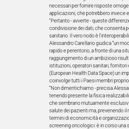
necessari per fornire risposte omogene
applicazioni, che potrebbero invece es
"Pertanto - avverte - queste differenze
condivisione dei dati, che consenta pol
sanitario. Il vero nodo è l’interoperab
Alessandro Carellario giudica "un mod
rapido e perentorio, a fronte di una sit
raggiungimento di un ambizioso risult
istituzioni, operatori sanitari, fornit
(European Health Data Space) un imp
coinvolge tutti i Paesi membri proprio s
"Non dimentichiamo - precisa Alessand
tenendo presente la fisica realizzabi
che sembrano mutuamente esclusivi, s
salute dei pazienti ma, prevenendo il
termini di economicità e organizzazio
screening oncologici: è in corso una