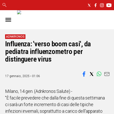
IN
SARDEGNA
CAGLIARI
ADNKRONOS
Influenza: 'verso boom casi', da
SASSARI
NUORO
pediatra influenzometro per
ORISTANO
distinguere virus
SULCIS
GALLURA
OGLIASTRA
17 gennaio, 2025 • 01:06
MEDIO
CAMPIDANO
Milano, 14 gen. (Adnkronos Salute) -
"È facile prevedere che dalla fine di questa settimana
ALTRE
ci sarà un forte incremento di casi delle tipiche
NOTIZIE
infezioni invernali, soprattutto a carico dell'apparato
POLITICA