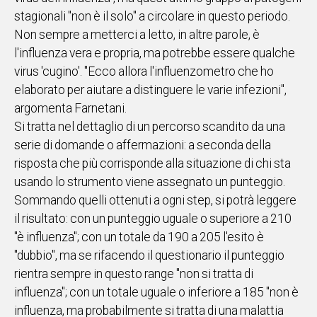
stagionali "non è il solo" a circolare in questo periodo.
Non sempre a metterci a letto, in altre parole, è
l'influenza vera e propria, ma potrebbe essere qualche
virus 'cugino'. "Ecco allora l'influenzometro che ho
elaborato per aiutare a distinguere le varie infezioni",
argomenta Farnetani.
Si tratta nel dettaglio di un percorso scandito da una
serie di domande o affermazioni: a seconda della
risposta che più corrisponde alla situazione di chi sta
usando lo strumento viene assegnato un punteggio.
Sommando quelli ottenuti a ogni step, si potrà leggere
il risultato: con un punteggio uguale o superiore a 210
"è influenza"; con un totale da 190 a 205 l'esito è
"dubbio", ma se rifacendo il questionario il punteggio
rientra sempre in questo range "non si tratta di
influenza"; con un totale uguale o inferiore a 185 "non è
influenza, ma probabilmente si tratta di una malattia