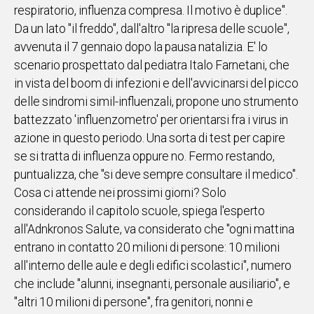
respiratorio, influenza compresa. Il motivo è duplice".
IN
Da un lato "il freddo", dall'altro "la ripresa delle scuole",
ITALIA
avvenuta il 7 gennaio dopo la pausa natalizia. E' lo
NEL
scenario prospettato dal pediatra Italo Farnetani, che
MONDO
in vista del boom di infezioni e dell'avvicinarsi del picco
SPORT
delle sindromi simil-influenzali, propone uno strumento
EVENTI
battezzato 'influenzometro' per orientarsi fra i virus in
STORIE
azione in questo periodo. Una sorta di test per capire
se si tratta di influenza oppure no. Fermo restando,
VIDEO
puntualizza, che "si deve sempre consultare il medico".
Cosa ci attende nei prossimi giorni? Solo
Vai
considerando il capitolo scuole, spiega l'esperto
all'Adnkronos Salute, va considerato che "ogni mattina
entrano in contatto 20 milioni di persone: 10 milioni
UNISCITI
all'interno delle aule e degli edifici scolastici", numero
AL CANALE
che include "alunni, insegnanti, personale ausiliario", e
WHATSAPP
"altri 10 milioni di persone", fra genitori, nonni e