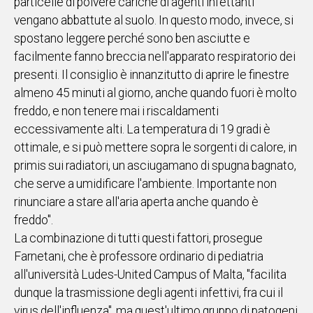
particelle di polvere cariche di agenti infettanti
vengano abbattute al suolo. In questo modo, invece, si
spostano leggere perché sono ben asciutte e
facilmente fanno breccia nell'apparato respiratorio dei
presenti. Il consiglio è innanzitutto di aprire le finestre
almeno 45 minuti al giorno, anche quando fuori è molto
freddo, e non tenere mai i riscaldamenti
eccessivamente alti. La temperatura di 19 gradi è
ottimale, e si può mettere sopra le sorgenti di calore, in
primis sui radiatori, un asciugamano di spugna bagnato,
che serve a umidificare l'ambiente. Importante non
rinunciare a stare all'aria aperta anche quando è
freddo".
La combinazione di tutti questi fattori, prosegue
Farnetani, che è professore ordinario di pediatria
all'università Ludes-United Campus of Malta, "facilita
dunque la trasmissione degli agenti infettivi, fra cui il
virus dell'influenza", ma quest'ultimo gruppo di patogeni