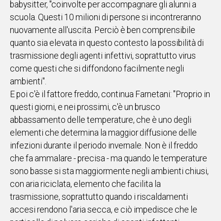
babysitter, "coinvolte per accompagnare gli alunni a
scuola. Questi 10 milioni di persone si incontreranno
Social
nuovamente all'uscita. Perciò è ben comprensibile
quanto sia elevata in questo contesto la possibilità di
trasmissione degli agenti infettivi, soprattutto virus
come questi che si diffondono facilmente negli
ambienti".
E poi c'è il fattore freddo, continua Farnetani: "Proprio in
questi giorni, e nei prossimi, c'è un brusco
abbassamento delle temperature, che è uno degli
elementi che determina la maggior diffusione delle
infezioni durante il periodo invernale. Non è il freddo
che fa ammalare - precisa - ma quando le temperature
sono basse si sta maggiormente negli ambienti chiusi,
con aria riciclata, elemento che facilita la
trasmissione, soprattutto quando i riscaldamenti
accesi rendono l'aria secca, e ciò impedisce che le