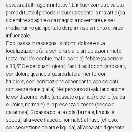
dovuta ad altri agenti infettivi". L'influenzometro valuta
prima di tutto il periodo in cui si presenta la malattia (da
dicembre ad aprile o da maggio a novembre), e se i
media hanno già riportato dei primi isolamento di virus
influenzale.
E poi passa in rassegna i sintomi: dolore e sua
localizzazione (alla schiena e alle articolazioni, mal di
testa, mal d'orecchie, mal di pancia), febbre (superiore
a 38,5° C e per quanti giorni); fastidi agli occhi (arrossati,
con dolore quando si guarda lateralmente, con
bruciore, con lacrimazione abbondante, appiccicati
con secrezione gialla). Nel percorso si valutano anche
le condizioni di volto (arrossato o pallido) e pelle (calda
e umida, normale), e la presenza di tosse (secca o
catarrosa). Si passa poi alla gola (fa male, brucia, è
secca), alla voce (rauca o normale), al naso (chiuso,
con secrezione chiara e liquida), all'apparato digerente