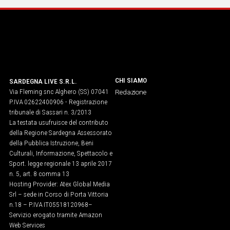
CHI SIAMO
SARDEGNA LIVE S.R.L.
Via Fleming snc Alghero (SS) 07041
Redazione
P.IVA 02622400906 - Registrazione
tribunale di Sassari n. 3/2013
La testata usufruisce del contributo
della Regione Sardegna Assessorato
della Pubblica Istruzione, Beni
Culturali, Informazione, Spettacolo e
Sport. legge regionale 13 aprile 2017
n. 5, art. 8 comma 13
Hosting Provider: Atex Global Media
Srl – sede in Corso di Porta Vittoria
n.18 – P.IVA IT05518120968​–
Servizio erogato tramite Amazon
Web Services