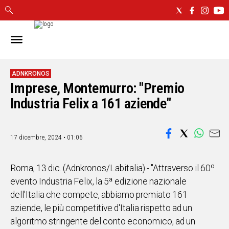
IN
SARDEGNA
CAGLIARI
ADNKRONOS
Imprese, Montemurro: "Premio
SASSARI
NUORO
Industria Felix a 161 aziende"
ORISTANO
SULCIS
17 dicembre, 2024 • 01:06
GALLURA
OGLIASTRA
MEDIO
Roma, 13 dic. (Adnkronos/Labitalia) - "Attraverso il 60º
CAMPIDANO
evento Industria Felix, la 5ª edizione nazionale
dell'Italia che compete, abbiamo premiato 161
ALTRE
aziende, le più competitive d'Italia rispetto ad un
NOTIZIE
algoritmo stringente del conto economico, ad un
POLITICA