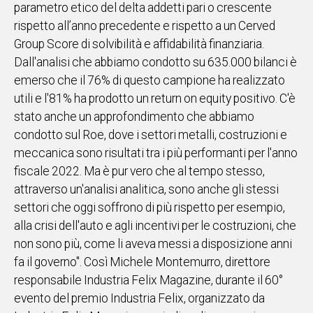
parametro etico del delta addetti pari o crescente
IN
rispetto all’anno precedente e rispetto a un Cerved
ITALIA
Group Score di solvibilità e affidabilità finanziaria.
NEL
Dall'analisi che abbiamo condotto su 635.000 bilanci è
MONDO
emerso che il 76% di questo campione ha realizzato
SPORT
utili e l'81% ha prodotto un return on equity positivo. C'è
EVENTI
stato anche un approfondimento che abbiamo
STORIE
condotto sul Roe, dove i settori metalli, costruzioni e
meccanica sono risultati tra i più performanti per l'anno
VIDEO
fiscale 2022. Ma è pur vero che al tempo stesso,
attraverso un'analisi analitica, sono anche gli stessi
Vai
settori che oggi soffrono di più rispetto per esempio,
alla crisi dell'auto e agli incentivi per le costruzioni, che
non sono più, come li aveva messi a disposizione anni
UNISCITI
fa il governo". Così Michele Montemurro, direttore
AL CANALE
responsabile Industria Felix Magazine, durante il 60°
WHATSAPP
evento del premio Industria Felix, organizzato da