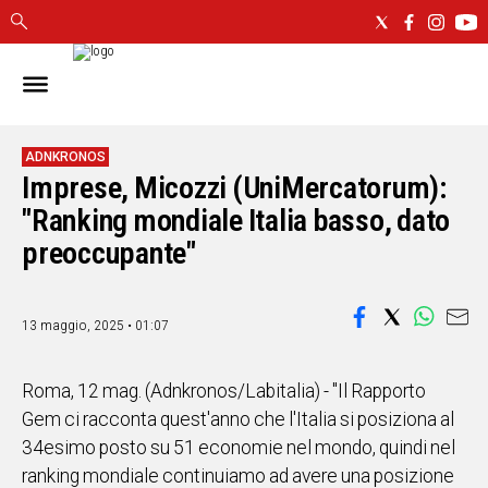
IN
SARDEGNA
CAGLIARI
ADNKRONOS
Imprese, Micozzi (UniMercatorum):
SASSARI
NUORO
"Ranking mondiale Italia basso, dato
ORISTANO
preoccupante"
SULCIS
GALLURA
OGLIASTRA
13 maggio, 2025 • 01:07
MEDIO
CAMPIDANO
Roma, 12 mag. (Adnkronos/Labitalia) - "Il Rapporto
Gem ci racconta quest'anno che l'Italia si posiziona al
ALTRE
34esimo posto su 51 economie nel mondo, quindi nel
NOTIZIE
ranking mondiale continuiamo ad avere una posizione
POLITICA