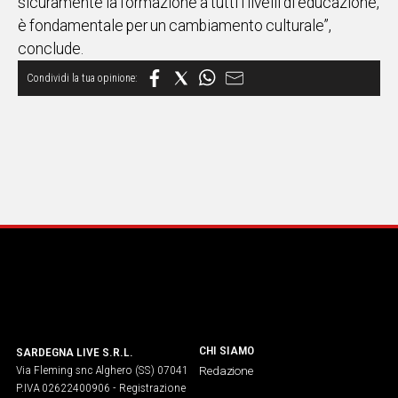
sicuramente la formazione a tutti i livelli di educazione,
è fondamentale per un cambiamento culturale”,
conclude.
CHI SIAMO
SARDEGNA LIVE S.R.L.
Via Fleming snc Alghero (SS) 07041
Redazione
P.IVA 02622400906 - Registrazione