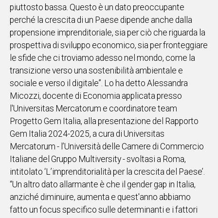
piuttosto bassa. Questo è un dato preoccupante
IN
perché la crescita di un Paese dipende anche dalla
ITALIA
propensione imprenditoriale, sia per ciò che riguarda la
NEL
prospettiva di sviluppo economico, sia per fronteggiare
MONDO
le sfide che ci troviamo adesso nel mondo, come la
SPORT
transizione verso una sostenibilità ambientale e
EVENTI
sociale e verso il digitale”. Lo ha detto Alessandra
STORIE
Micozzi, docente di Economia applicata presso
l'Universitas Mercatorum e coordinatore team
VIDEO
Progetto Gem Italia, alla presentazione del Rapporto
Gem Italia 2024-2025, a cura di Universitas
Vai
Mercatorum - l’Università delle Camere di Commercio
Italiane del Gruppo Multiversity - svoltasi a Roma,
intitolato ‘L’imprenditorialità per la crescita del Paese’.
UNISCITI
“Un altro dato allarmante è che il gender gap in Italia,
AL CANALE
anziché diminuire, aumenta e quest'anno abbiamo
WHATSAPP
fatto un focus specifico sulle determinanti e i fattori