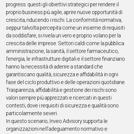
progress: questi gli obiettivi strategici per rendere il
IN
proprio business più agile, aprire nuove opportunità di
ITALIA
crescita, riducendo i rischi. La conformità normativa,
NEL
seppur talvolta percepita come un insieme di requisiti
MONDO
da soddisfare, si rivela un vero e proprio volano per la
SPORT
crescita delle imprese. Settori caldi come la pubblica
EVENTI
amministrazione, la sanità, il settore farmaceutico,
STORIE
l’energia, le infrastrutture digitali e il settore finanziario
hanno la necessità di aderire a standard che
VIDEO
garantiscano qualità, sicurezza e affidabilità in ogni
fase del ciclo produttivo e delle operazioni quotidiane.
Vai
Trasparenza, affidabilità e gestione dei rischi sono
valori sempre più apprezzati e ricercati in questi
contesti, dove i requisiti di sicurezza e qualità sono
UNISCITI
particolarmente severi.
AL CANALE
In questo scenario, Inveo Advisory supporta le
WHATSAPP
organizzazioni nell’adeguamento normativo e