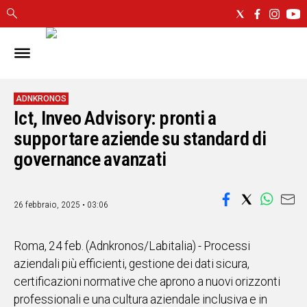
IN
SARDEGNA
CAGLIARI
ADNKRONOS
Ict, Inveo Advisory: pronti a
SASSARI
NUORO
supportare aziende su standard di
ORISTANO
governance avanzati
SULCIS
GALLURA
OGLIASTRA
26 febbraio, 2025 • 03:06
MEDIO
CAMPIDANO
Roma, 24 feb. (Adnkronos/Labitalia) - Processi
aziendali più efficienti, gestione dei dati sicura,
ALTRE
certificazioni normative che aprono a nuovi orizzonti
NOTIZIE
professionali e una cultura aziendale inclusiva e in
POLITICA