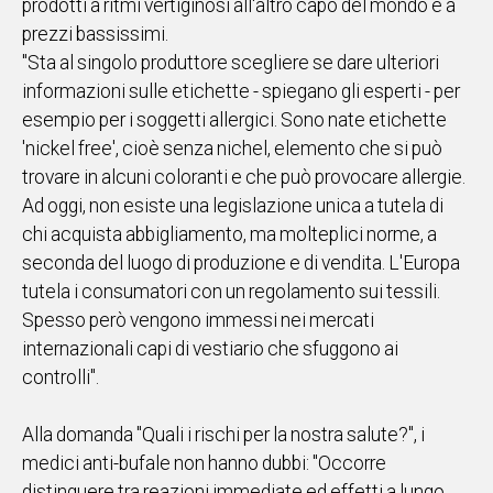
prodotti a ritmi vertiginosi all'altro capo del mondo e a
prezzi bassissimi.
Social
"Sta al singolo produttore scegliere se dare ulteriori
informazioni sulle etichette - spiegano gli esperti - per
esempio per i soggetti allergici. Sono nate etichette
'nickel free', cioè senza nichel, elemento che si può
trovare in alcuni coloranti e che può provocare allergie.
Ad oggi, non esiste una legislazione unica a tutela di
chi acquista abbigliamento, ma molteplici norme, a
seconda del luogo di produzione e di vendita. L'Europa
tutela i consumatori con un regolamento sui tessili.
Spesso però vengono immessi nei mercati
internazionali capi di vestiario che sfuggono ai
controlli".
Alla domanda "Quali i rischi per la nostra salute?", i
medici anti-bufale non hanno dubbi: "Occorre
distinguere tra reazioni immediate ed effetti a lungo