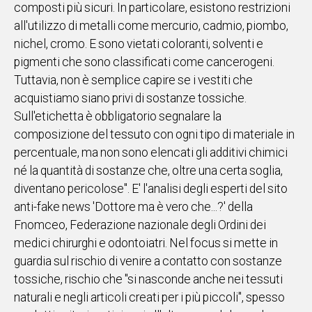
composti più sicuri. In particolare, esistono restrizioni
IN
all'utilizzo di metalli come mercurio, cadmio, piombo,
ITALIA
nichel, cromo. E sono vietati coloranti, solventi e
NEL
pigmenti che sono classificati come cancerogeni.
MONDO
Tuttavia, non è semplice capire se i vestiti che
SPORT
acquistiamo siano privi di sostanze tossiche.
EVENTI
Sull'etichetta è obbligatorio segnalare la
STORIE
composizione del tessuto con ogni tipo di materiale in
percentuale, ma non sono elencati gli additivi chimici
VIDEO
né la quantità di sostanze che, oltre una certa soglia,
diventano pericolose". E' l'analisi degli esperti del sito
Vai
anti-fake news 'Dottore ma è vero che...?' della
Fnomceo, Federazione nazionale degli Ordini dei
medici chirurghi e odontoiatri. Nel focus si mette in
UNISCITI
guardia sul rischio di venire a contatto con sostanze
AL CANALE
tossiche, rischio che "si nasconde anche nei tessuti
WHATSAPP
naturali e negli articoli creati per i più piccoli", spesso