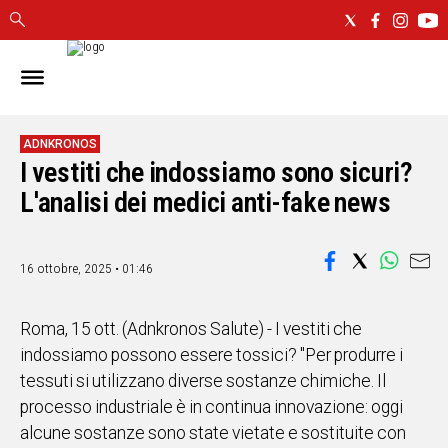
IN
SARDEGNA
CAGLIARI
ADNKRONOS
I vestiti che indossiamo sono sicuri?
SASSARI
NUORO
L'analisi dei medici anti-fake news
ORISTANO
SULCIS
16 ottobre, 2025 • 01:46
GALLURA
OGLIASTRA
MEDIO
Roma, 15 ott. (Adnkronos Salute) - I vestiti che
CAMPIDANO
indossiamo possono essere tossici? "Per produrre i
tessuti si utilizzano diverse sostanze chimiche. Il
ALTRE
processo industriale è in continua innovazione: oggi
NOTIZIE
alcune sostanze sono state vietate e sostituite con
POLITICA