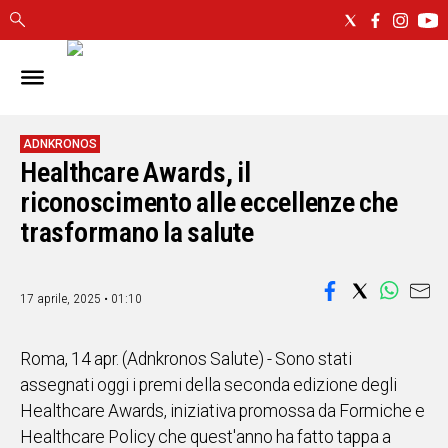
IN
SARDEGNA
CAGLIARI
ADNKRONOS
Healthcare Awards, il
SASSARI
NUORO
riconoscimento alle eccellenze che
ORISTANO
trasformano la salute
SULCIS
GALLURA
OGLIASTRA
17 aprile, 2025 • 01:10
MEDIO
CAMPIDANO
Roma, 14 apr. (Adnkronos Salute) - Sono stati
assegnati oggi i premi della seconda edizione degli
ALTRE
Healthcare Awards, iniziativa promossa da Formiche e
NOTIZIE
Healthcare Policy che quest'anno ha fatto tappa a
POLITICA