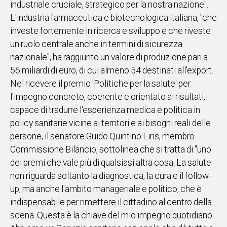
industriale cruciale, strategico per la nostra nazione".
L'industria farmaceutica e biotecnologica italiana, "che
Social
investe fortemente in ricerca e sviluppo e che riveste
un ruolo centrale anche in termini di sicurezza
nazionale", ha raggiunto un valore di produzione pari a
56 miliardi di euro, di cui almeno 54 destinati all'export.
Nel ricevere il premio 'Politiche per la salute' per
l'impegno concreto, coerente e orientato ai risultati,
capace di tradurre l'esperienza medica e politica in
policy sanitarie vicine ai territori e ai bisogni reali delle
persone, il senatore Guido Quintino Liris, membro
Commissione Bilancio, sottolinea che si tratta di "uno
dei premi che vale più di qualsiasi altra cosa. La salute
non riguarda soltanto la diagnostica, la cura e il follow-
up, ma anche l'ambito manageriale e politico, che è
indispensabile per rimettere il cittadino al centro della
scena. Questa è la chiave del mio impegno quotidiano.