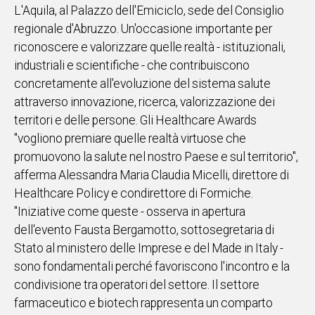
L'Aquila, al Palazzo dell'Emiciclo, sede del Consiglio
IN
regionale d'Abruzzo. Un'occasione importante per
ITALIA
riconoscere e valorizzare quelle realtà - istituzionali,
NEL
industriali e scientifiche - che contribuiscono
MONDO
concretamente all'evoluzione del sistema salute
SPORT
attraverso innovazione, ricerca, valorizzazione dei
EVENTI
territori e delle persone. Gli Healthcare Awards
STORIE
"vogliono premiare quelle realtà virtuose che
promuovono la salute nel nostro Paese e sul territorio",
VIDEO
afferma Alessandra Maria Claudia Micelli, direttore di
Healthcare Policy e condirettore di Formiche.
Vai
"Iniziative come queste - osserva in apertura
dell'evento Fausta Bergamotto, sottosegretaria di
Stato al ministero delle Imprese e del Made in Italy -
UNISCITI
sono fondamentali perché favoriscono l'incontro e la
AL CANALE
condivisione tra operatori del settore. Il settore
WHATSAPP
farmaceutico e biotech rappresenta un comparto