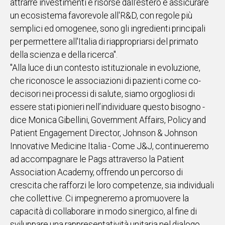
attrarre investimenti e risorse dall'estero e assicurare
un ecosistema favorevole all'R&D, con regole più
semplici ed omogenee, sono gli ingredienti principali
per permettere all'Italia di riappropriarsi del primato
della scienza e della ricerca".
"Alla luce di un contesto istituzionale in evoluzione,
che riconosce le associazioni di pazienti come co-
decisori nei processi di salute, siamo orgogliosi di
essere stati pionieri nell’individuare questo bisogno -
dice Monica Gibellini, Government Affairs, Policy and
Patient Engagement Director, Johnson & Johnson
Innovative Medicine Italia - Come J&J, continueremo
ad accompagnare le Pags attraverso la Patient
Association Academy, offrendo un percorso di
crescita che rafforzi le loro competenze, sia individuali
che collettive. Ci impegneremo a promuovere la
capacità di collaborare in modo sinergico, al fine di
sviluppare una rappresentatività unitaria nel dialogo