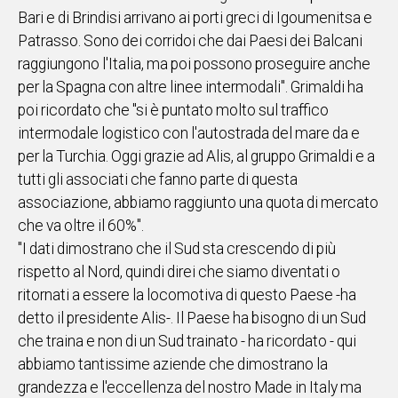
Bari e di Brindisi arrivano ai porti greci di Igoumenitsa e
Patrasso. Sono dei corridoi che dai Paesi dei Balcani
raggiungono l'Italia, ma poi possono proseguire anche
per la Spagna con altre linee intermodali". Grimaldi ha
poi ricordato che "si è puntato molto sul traffico
intermodale logistico con l'autostrada del mare da e
per la Turchia. Oggi grazie ad Alis, al gruppo Grimaldi e a
tutti gli associati che fanno parte di questa
associazione, abbiamo raggiunto una quota di mercato
che va oltre il 60%".
"I dati dimostrano che il Sud sta crescendo di più
rispetto al Nord, quindi direi che siamo diventati o
ritornati a essere la locomotiva di questo Paese -ha
detto il presidente Alis-. Il Paese ha bisogno di un Sud
che traina e non di un Sud trainato - ha ricordato - qui
abbiamo tantissime aziende che dimostrano la
grandezza e l'eccellenza del nostro Made in Italy ma