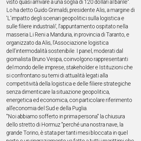
visto quasi arrivare a una soglia di 120 dollari al barile".
IN
Lo ha detto Guido Grimaldi, presidente Alis, a margine di
ITALIA
'L’impatto degli scenari geopolitici sulla logistica e
NEL
sulle filiere industriali', l’appuntamento ospitato nella
MONDO
masseria Li Reni a Manduria, in provincia di Taranto, e
SPORT
organizzato da Alis, l’Associazione logistica
EVENTI
dell’intermodalità sostenibile. I panel, moderati dal
STORIE
giornalista Bruno Vespa, coinvolgono rappresentanti
del mondo delle imprese, stakeholder e Istituzioni che
VIDEO
si confrontano su temi di attualità legati alla
competitività della logistica e delle filiere strategiche
Vai
senza dimenticare la situazione geopolitica,
energetica ed economica, con particolare riferimento
all’economia del Sud e della Puglia.
UNISCITI
"Noi abbiamo sofferto in prima persona" la chiusura
AL CANALE
dello stretto di Hormuz "perché una nostra nave, la
grande Torino, è stata per tanti mesi bloccata in quel
WHATSAPP