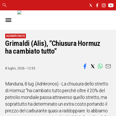
IN
SARDEGNA
CAGLIARI
ADNKRONOS
Grimaldi (Alis), "Chiusura Hormuz
SASSARI
ha cambiato tutto"
NUORO
ORISTANO
SULCIS
8 luglio, 2026 • 12:53
GALLURA
OGLIASTRA
MEDIO
Manduria, 8 lug. (Adnkronos) - La chiusura dello stretto
CAMPIDANO
di Hormuz "ha cambiato tutto perché oltre il 20% del
petrolio mondiale passa attraverso quello stretto, ma
ALTRE
soprattutto ha determinato un extra costo portando il
NOTIZIE
prezzo del carburante quasi a raddoppiare: lo abbiamo
POLITICA