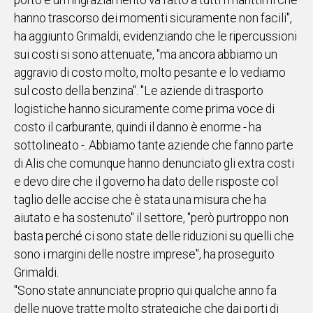
porto e un ringraziamento va fatto a tutti i marittimi che
hanno trascorso dei momenti sicuramente non facili",
Social
ha aggiunto Grimaldi, evidenziando che le ripercussioni
sui costi si sono attenuate, "ma ancora abbiamo un
aggravio di costo molto, molto pesante e lo vediamo
sul costo della benzina". "Le aziende di trasporto
logistiche hanno sicuramente come prima voce di
costo il carburante, quindi il danno è enorme - ha
sottolineato -. Abbiamo tante aziende che fanno parte
di Alis che comunque hanno denunciato gli extra costi
e devo dire che il governo ha dato delle risposte col
taglio delle accise che è stata una misura che ha
aiutato e ha sostenuto" il settore, "però purtroppo non
basta perché ci sono state delle riduzioni su quelli che
sono i margini delle nostre imprese", ha proseguito
Grimaldi.
"Sono state annunciate proprio qui qualche anno fa
delle nuove tratte molto strategiche che dai porti di