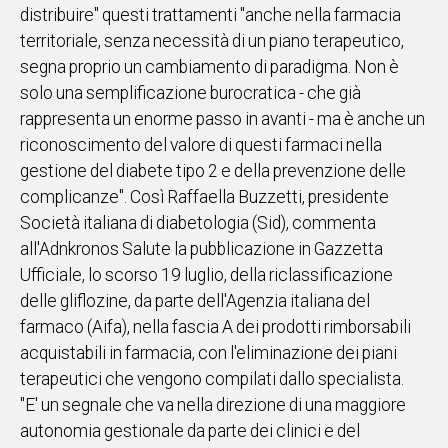
distribuire" questi trattamenti "anche nella farmacia
IN
territoriale, senza necessità di un piano terapeutico,
ITALIA
segna proprio un cambiamento di paradigma. Non è
NEL
solo una semplificazione burocratica - che già
MONDO
rappresenta un enorme passo in avanti - ma è anche un
SPORT
riconoscimento del valore di questi farmaci nella
EVENTI
gestione del diabete tipo 2 e della prevenzione delle
STORIE
complicanze". Così Raffaella Buzzetti, presidente
Società italiana di diabetologia (Sid), commenta
VIDEO
all'Adnkronos Salute la pubblicazione in Gazzetta
Ufficiale, lo scorso 19 luglio, della riclassificazione
Vai
delle gliflozine, da parte dell'Agenzia italiana del
farmaco (Aifa), nella fascia A dei prodotti rimborsabili
acquistabili in farmacia, con l'eliminazione dei piani
UNISCITI
terapeutici che vengono compilati dallo specialista.
AL CANALE
"E' un segnale che va nella direzione di una maggiore
WHATSAPP
autonomia gestionale da parte dei clinici e del