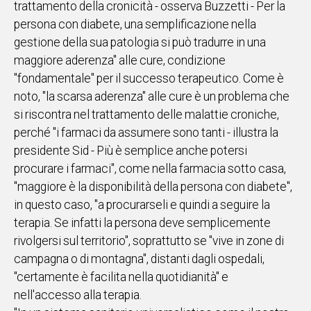
trattamento della cronicità - osserva Buzzetti - Per la
persona con diabete, una semplificazione nella
Social
gestione della sua patologia si può tradurre in una
maggiore aderenza" alle cure, condizione
"fondamentale" per il successo terapeutico. Come è
noto, "la scarsa aderenza" alle cure è un problema che
si riscontra nel trattamento delle malattie croniche,
perché "i farmaci da assumere sono tanti - illustra la
presidente Sid - Più è semplice anche potersi
procurare i farmaci", come nella farmacia sotto casa,
"maggiore è la disponibilità della persona con diabete",
in questo caso, "a procurarseli e quindi a seguire la
terapia. Se infatti la persona deve semplicemente
rivolgersi sul territorio", soprattutto se "vive in zone di
campagna o di montagna", distanti dagli ospedali,
"certamente è facilita nella quotidianità" e
nell'accesso alla terapia.