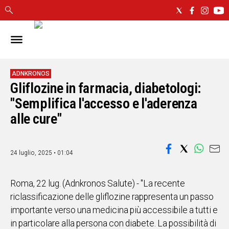
IN
SARDEGNA
CAGLIARI
ADNKRONOS
Gliflozine in farmacia, diabetologi:
SASSARI
NUORO
"Semplifica l'accesso e l'aderenza
ORISTANO
alle cure"
SULCIS
GALLURA
OGLIASTRA
24 luglio, 2025 • 01:04
MEDIO
CAMPIDANO
Roma, 22 lug. (Adnkronos Salute) - "La recente
riclassificazione delle gliflozine rappresenta un passo
ALTRE
importante verso una medicina più accessibile a tutti e
NOTIZIE
in particolare alla persona con diabete. La possibilità di
POLITICA