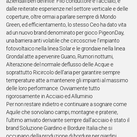
aziendali ben definite. Filo conduttore è l’acciaio, e
dalle reiterate esperienze nel settore verticale e delle
coperture, oltre ormai a parlare sempre di Mondo
Green, ed efficientamento, lo stesso Ceo ha dato vita
ad un nuovo brand denominato per gioco PigeonDay,
una barriera anti volatile che circoscrive l’impianto
fotovoltaico nella linea Solar e le grondaie nella linea
Grondal atte a pervenire Guano, Rumori notturni,
Alterazione del normale deflusso delle Acque e
soprattutto Ricircolo dell’aria per garantire sempre
temperature atte a mantenere gli impianti al massimo
delle loro performance. Ovviamente tutto
rigorosamente in Acciaio ed Alluminio
Per non restare indietro e continuare a sognare come
Aquile che sorvolano campi, montagne e praterie,
l’ultimo arrivato derivante sempre dall’acciaio è stato il
brand Soluzione Giardino e Bordure Italia che si
occupano della produzione di bordure per giardini,