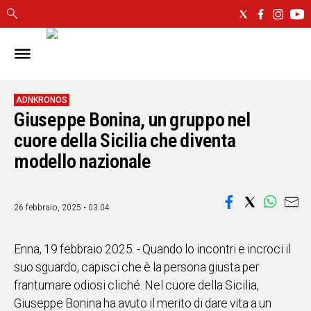
IN
SARDEGNA
CAGLIARI
ADNKRONOS
Giuseppe Bonina, un gruppo nel
SASSARI
NUORO
cuore della Sicilia che diventa
ORISTANO
modello nazionale
SULCIS
GALLURA
OGLIASTRA
26 febbraio, 2025 • 03:04
MEDIO
CAMPIDANO
Enna, 19 febbraio 2025. - Quando lo incontri e incroci il
suo sguardo, capisci che è la persona giusta per
ALTRE
frantumare odiosi cliché. Nel cuore della Sicilia,
NOTIZIE
Giuseppe Bonina ha avuto il merito di dare vita a un
POLITICA