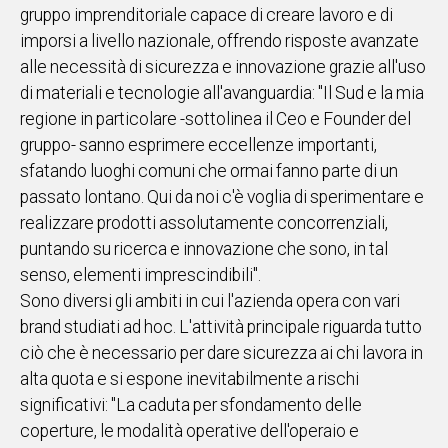
gruppo imprenditoriale capace di creare lavoro e di
IN
imporsi a livello nazionale, offrendo risposte avanzate
ITALIA
alle necessità di sicurezza e innovazione grazie all'uso
NEL
di materiali e tecnologie all'avanguardia: "Il Sud e la mia
MONDO
regione in particolare -sottolinea il Ceo e Founder del
SPORT
gruppo- sanno esprimere eccellenze importanti,
EVENTI
sfatando luoghi comuni che ormai fanno parte di un
STORIE
passato lontano. Qui da noi c'è voglia di sperimentare e
realizzare prodotti assolutamente concorrenziali,
VIDEO
puntando su ricerca e innovazione che sono, in tal
senso, elementi imprescindibili".
Vai
Sono diversi gli ambiti in cui l'azienda opera con vari
brand studiati ad hoc. L'attività principale riguarda tutto
ciò che è necessario per dare sicurezza ai chi lavora in
UNISCITI
alta quota e si espone inevitabilmente a rischi
AL CANALE
significativi: "La caduta per sfondamento delle
WHATSAPP
coperture, le modalità operative dell'operaio e