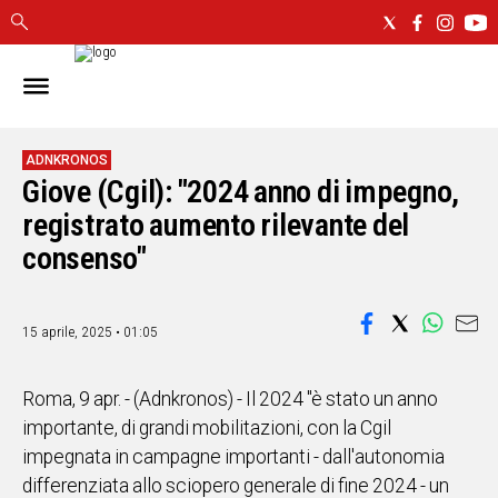
IN
SARDEGNA
CAGLIARI
ADNKRONOS
Giove (Cgil): "2024 anno di impegno,
SASSARI
NUORO
registrato aumento rilevante del
ORISTANO
consenso"
SULCIS
GALLURA
OGLIASTRA
15 aprile, 2025 • 01:05
MEDIO
CAMPIDANO
Roma, 9 apr. - (Adnkronos) - Il 2024 "è stato un anno
importante, di grandi mobilitazioni, con la Cgil
ALTRE
impegnata in campagne importanti - dall'autonomia
NOTIZIE
differenziata allo sciopero generale di fine 2024 - un
POLITICA