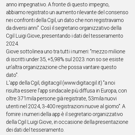
anno impegnativo. A fronte di questo impegno,
IN
abbiamo registrato un aumento rilevante del consenso
ITALIA
nei confronti della Cgil, un dato che non registravamo
NEL
da diversi anni". Così il segretario organizzativo della
MONDO
Cgil Luigi Giove, presentando i dati del tesseramento
SPORT
2024.
EVENTI
Giove sottolinea uno tra tutti i numeri: "mezzo milione
STORIE
di iscritti under 35, +5,98% sul 2023: non so se esiste
un'altra organizzazione che possa vantare questo
VIDEO
dato".
L'app della Cgil, digitacgil (www.digitacgil.it) "a noi
Vai
risulta essere l'app sindacale più diffusa in Europa, con
oltre 371mila persone già registrate, 53mila nuovi
utenti nel 2024, 3-400 registrazioni nuove al giorno". A
UNISCITI
fornire i numeri della app è il segretario organizzativo
AL CANALE
della Cgil Luigi Giove, in occasione della presentazione
WHATSAPP
dei dati del tesseramento.