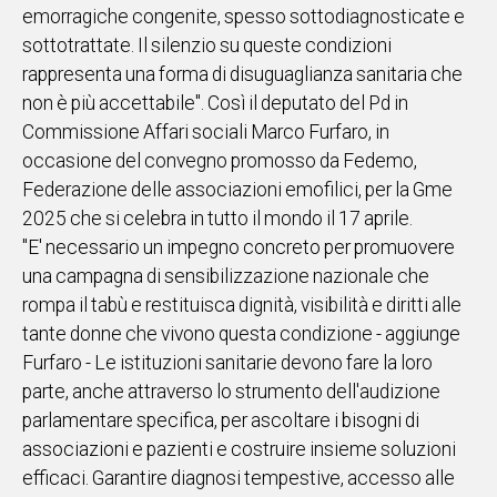
emorragiche congenite, spesso sottodiagnosticate e
IN
sottotrattate. Il silenzio su queste condizioni
ITALIA
rappresenta una forma di disuguaglianza sanitaria che
NEL
non è più accettabile". Così il deputato del Pd in
MONDO
Commissione Affari sociali Marco Furfaro, in
SPORT
occasione del convegno promosso da Fedemo,
EVENTI
Federazione delle associazioni emofilici, per la Gme
STORIE
2025 che si celebra in tutto il mondo il 17 aprile.
"E' necessario un impegno concreto per promuovere
VIDEO
una campagna di sensibilizzazione nazionale che
rompa il tabù e restituisca dignità, visibilità e diritti alle
Vai
tante donne che vivono questa condizione - aggiunge
Furfaro - Le istituzioni sanitarie devono fare la loro
parte, anche attraverso lo strumento dell'audizione
UNISCITI
parlamentare specifica, per ascoltare i bisogni di
AL CANALE
associazioni e pazienti e costruire insieme soluzioni
WHATSAPP
efficaci. Garantire diagnosi tempestive, accesso alle