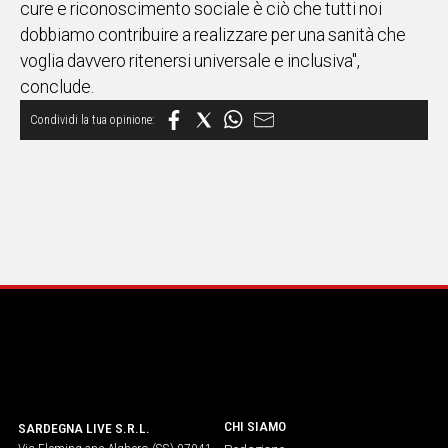
cure e riconoscimento sociale è ciò che tutti noi
dobbiamo contribuire a realizzare per una sanità che
Social
voglia davvero ritenersi universale e inclusiva",
conclude.
CHI SIAMO
SARDEGNA LIVE S.R.L.