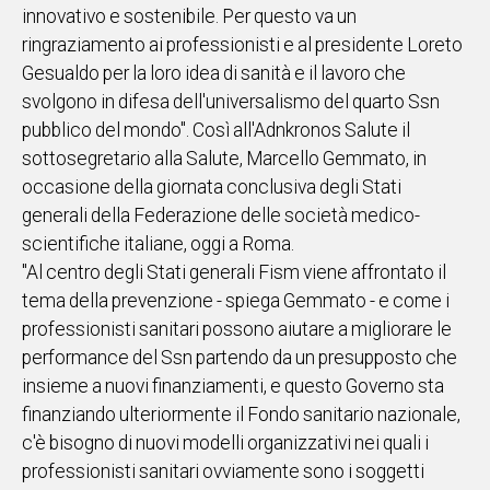
innovativo e sostenibile. Per questo va un
IN
ringraziamento ai professionisti e al presidente Loreto
ITALIA
Gesualdo per la loro idea di sanità e il lavoro che
NEL
svolgono in difesa dell'universalismo del quarto Ssn
MONDO
pubblico del mondo". Così all'Adnkronos Salute il
SPORT
sottosegretario alla Salute, Marcello Gemmato, in
EVENTI
occasione della giornata conclusiva degli Stati
STORIE
generali della Federazione delle società medico-
scientifiche italiane, oggi a Roma.
VIDEO
"Al centro degli Stati generali Fism viene affrontato il
tema della prevenzione - spiega Gemmato - e come i
Vai
professionisti sanitari possono aiutare a migliorare le
performance del Ssn partendo da un presupposto che
insieme a nuovi finanziamenti, e questo Governo sta
UNISCITI
finanziando ulteriormente il Fondo sanitario nazionale,
AL CANALE
c'è bisogno di nuovi modelli organizzativi nei quali i
WHATSAPP
professionisti sanitari ovviamente sono i soggetti