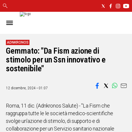
IN
SARDEGNA
CAGLIARI
ADNKRONOS
Gemmato: "Da Fism azione di
SASSARI
NUORO
stimolo per un Ssn innovativo e
ORISTANO
sostenibile"
SULCIS
GALLURA
OGLIASTRA
12 dicembre, 2024 • 01:07
MEDIO
CAMPIDANO
Roma, 11 dic. (Adnkronos Salute) - "La Fism che
raggruppa tutte le le società medico-scientifiche
ALTRE
svolge un'azione di stimolo, di supporto e di
NOTIZIE
collaborazione per un Servizio sanitario nazionale
POLITICA