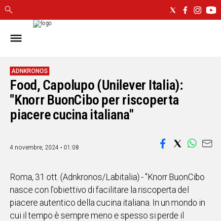
IN
SARDEGNA
CAGLIARI
ADNKRONOS
Food, Capolupo (Unilever Italia):
SASSARI
NUORO
"Knorr BuonCibo per riscoperta
ORISTANO
piacere cucina italiana"
SULCIS
GALLURA
OGLIASTRA
4 novembre, 2024 • 01:08
MEDIO
CAMPIDANO
Roma, 31 ott. (Adnkronos/Labitalia) - "Knorr BuonCibo
nasce con l’obiettivo di facilitare la riscoperta del
ALTRE
piacere autentico della cucina italiana. In un mondo in
NOTIZIE
cui il tempo è sempre meno e spesso si perde il
POLITICA