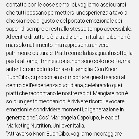
contatto con le cose semplici, vogliamo assicurarci
IN
che tutti possano permettersi un'esperienza a tavola
ITALIA
che sia ricca di gusto e del portato emozionale dei
NEL
sapori di sempre e resti allo stesso tempo accessibile.
MONDO
Al centro di tutto, c'è la tradizione. In Italia, il cibo non è
SPORT
mai solo nutrimento, ma rappresenta un vero
EVENTI
patrimonio culturale. Piatti come la lasagna, il risotto, la
STORIE
pasta al forno, il minestrone, non sono solo ricette, ma
autentici simboli di storia e di famiglia. Con Knorr
VIDEO
BuonCibo, ci proponiamo di riportare questi sapori al
centro dell’esperienza quotidiana, celebrando quei
Vai
piatti che raccontano le nostre radici. Mangiare non è
solo un gesto meccanico: è rivivere ricordi, evocare
emozioni e condividere momenti, di generazione in
UNISCITI
generazione". Così Mariangela Capolupo, Head of
AL CANALE
Marketing Nutrition, Unilever Italia.
WHATSAPP
"Attraverso Knorr BuonCibo, vogliamo incoraggiare