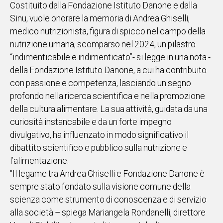
Costituito dalla Fondazione Istituto Danone e dalla
IN
Sinu, vuole onorare la memoria di Andrea Ghiselli,
ITALIA
medico nutrizionista, figura di spicco nel campo della
NEL
nutrizione umana, scomparso nel 2024, un pilastro
MONDO
“indimenticabile e indimenticato”- si legge in una nota -
SPORT
della Fondazione Istituto Danone, a cui ha contribuito
EVENTI
con passione e competenza, lasciando un segno
STORIE
profondo nella ricerca scientifica e nella promozione
della cultura alimentare. La sua attività, guidata da una
VIDEO
curiosità instancabile e da un forte impegno
divulgativo, ha influenzato in modo significativo il
Vai
dibattito scientifico e pubblico sulla nutrizione e
l’alimentazione.
"Il legame tra Andrea Ghiselli e Fondazione Danone è
UNISCITI
sempre stato fondato sulla visione comune della
AL CANALE
scienza come strumento di conoscenza e di servizio
WHATSAPP
alla società – spiega Mariangela Rondanelli, direttore