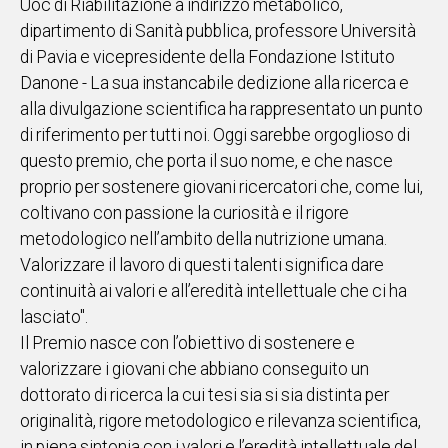
Uoc di Riabilitazione a indirizzo metabolico,
dipartimento di Sanità pubblica, professore Università
Social
di Pavia e vicepresidente della Fondazione Istituto
Danone - La sua instancabile dedizione alla ricerca e
alla divulgazione scientifica ha rappresentato un punto
di riferimento per tutti noi. Oggi sarebbe orgoglioso di
questo premio, che porta il suo nome, e che nasce
proprio per sostenere giovani ricercatori che, come lui,
coltivano con passione la curiosità e il rigore
metodologico nell’ambito della nutrizione umana.
Valorizzare il lavoro di questi talenti significa dare
continuità ai valori e all’eredità intellettuale che ci ha
lasciato".
Il Premio nasce con l’obiettivo di sostenere e
valorizzare i giovani che abbiano conseguito un
dottorato di ricerca la cui tesi sia si sia distinta per
originalità, rigore metodologico e rilevanza scientifica,
in piena sintonia con i valori e l’eredità intellettuale del