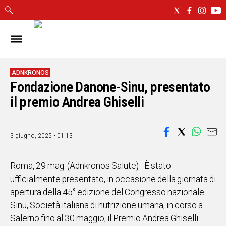
IN
SARDEGNA
CAGLIARI
ADNKRONOS
Fondazione Danone-Sinu, presentato
SASSARI
NUORO
il premio Andrea Ghiselli
ORISTANO
SULCIS
3 giugno, 2025 • 01:13
GALLURA
OGLIASTRA
MEDIO
Roma, 29 mag. (Adnkronos Salute) - È stato
CAMPIDANO
ufficialmente presentato, in occasione della giornata di
apertura della 45° edizione del Congresso nazionale
ALTRE
Sinu, Società italiana di nutrizione umana, in corso a
NOTIZIE
Salerno fino al 30 maggio, il Premio Andrea Ghiselli.
POLITICA