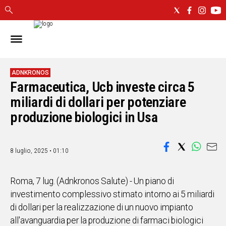
IN
SARDEGNA
CAGLIARI
ADNKRONOS
Farmaceutica, Ucb investe circa 5
SASSARI
NUORO
miliardi di dollari per potenziare
ORISTANO
produzione biologici in Usa
SULCIS
GALLURA
OGLIASTRA
8 luglio, 2025 • 01:10
MEDIO
CAMPIDANO
Roma, 7 lug. (Adnkronos Salute) - Un piano di
investimento complessivo stimato intorno ai 5 miliardi
ALTRE
di dollari per la realizzazione di un nuovo impianto
NOTIZIE
all'avanguardia per la produzione di farmaci biologici
POLITICA