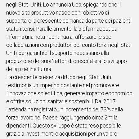
negli Stati Uniti. Lo annuncia Ucb, spiegando che il
IN
nuovo sito produttivo nasce con l’obiettivo di
ITALIA
supportare la crescente domanda da parte dei pazienti
NEL
statunitensi. Parallelamente, la biofarmaceutica -
MONDO
informa una nota - continua a rafforzare le sue
SPORT
collaborazioni con produttori per conto terzi negli Stati
EVENTI
Uniti, per garantire il supporto necessario alla
STORIE
produzione dei suoi ‘fattori di crescita’ e allo sviluppo
della pipeline futura.
VIDEO
La crescente presenza di Ucb negli Stati Uniti
testimonia un impegno costante nel promuovere
Vai
l’innovazione scientifica, generare impatto economico
e offrire soluzioni sanitarie sostenibili. Dal 2017,
l’azienda ha registrato un incremento del 73% della
UNISCITI
forza lavoro nel Paese, raggiungendo circa 2mila
AL CANALE
dipendenti. Questo sviluppo è stato reso possibile
WHATSAPP
grazie a investimenti e acquisizioni per un valore