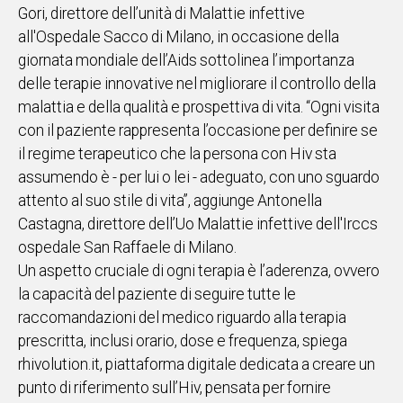
Gori, direttore dell’unità di Malattie infettive
IN
all'Ospedale Sacco di Milano, in occasione della
ITALIA
giornata mondiale dell’Aids sottolinea l’importanza
NEL
delle terapie innovative nel migliorare il controllo della
MONDO
malattia e della qualità e prospettiva di vita. “Ogni visita
SPORT
con il paziente rappresenta l’occasione per definire se
EVENTI
il regime terapeutico che la persona con Hiv sta
STORIE
assumendo è - per lui o lei - adeguato, con uno sguardo
attento al suo stile di vita”, aggiunge Antonella
VIDEO
Castagna, direttore dell’Uo Malattie infettive dell'Irccs
ospedale San Raffaele di Milano.
Vai
Un aspetto cruciale di ogni terapia è l’aderenza, ovvero
la capacità del paziente di seguire tutte le
raccomandazioni del medico riguardo alla terapia
UNISCITI
prescritta, inclusi orario, dose e frequenza, spiega
AL CANALE
rhivolution.it, piattaforma digitale dedicata a creare un
WHATSAPP
punto di riferimento sull’Hiv, pensata per fornire