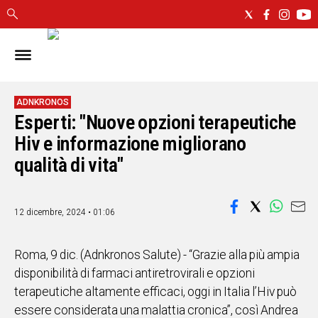
IN
SARDEGNA
CAGLIARI
ADNKRONOS
Esperti: "Nuove opzioni terapeutiche
SASSARI
NUORO
Hiv e informazione migliorano
ORISTANO
qualità di vita"
SULCIS
GALLURA
OGLIASTRA
12 dicembre, 2024 • 01:06
MEDIO
CAMPIDANO
Roma, 9 dic. (Adnkronos Salute) - “Grazie alla più ampia
disponibilità di farmaci antiretrovirali e opzioni
ALTRE
terapeutiche altamente efficaci, oggi in Italia l’Hiv può
NOTIZIE
essere considerata una malattia cronica”, così Andrea
POLITICA