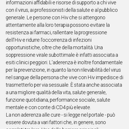
informazioni affidabili e risorse di supporto a chi vive
con il virus, ai professionisti della salute e al pubblico
Social
generale. Le persone con Hiv che si attengono
attentamente alla loro terapia possono evitare la
resistenza ai farmaci, rallentare la progressione
dell’Hiv e ridurre l’occorrenza di infezioni
opportunistiche, oltre che della mortalità. Una
soppressione virale subottimale è infatti associata a
esiti clinici peggiori. L’aderenza è inoltre fondamentale
per la prevenzione, in quanto la non rilevabilità del virus
nel sangue della persona che vive con Hiv impedisce di
trasmetterlo per via sessuale. È stata anche associata
a una migliore qualità della vita, salute generale,
funzione quotidiana, performance sociale, salute
mentale e con conte di CD4 più elevate.
La non aderenza alle cure - si legge nel portale - può
essere dovuta a vari fattori che, in genere, sono