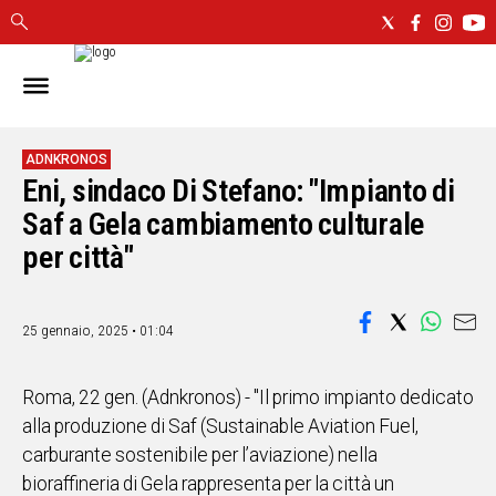
IN
SARDEGNA
CAGLIARI
ADNKRONOS
Eni, sindaco Di Stefano: "Impianto di
SASSARI
NUORO
Saf a Gela cambiamento culturale
ORISTANO
per città"
SULCIS
GALLURA
OGLIASTRA
25 gennaio, 2025 • 01:04
MEDIO
CAMPIDANO
Roma, 22 gen. (Adnkronos) - "Il primo impianto dedicato
alla produzione di Saf (Sustainable Aviation Fuel,
ALTRE
carburante sostenibile per l’aviazione) nella
NOTIZIE
bioraffineria di Gela rappresenta per la città un
POLITICA