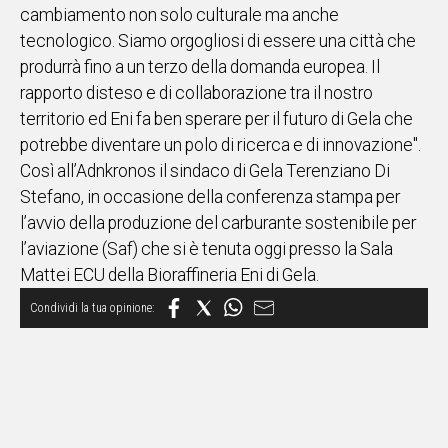
cambiamento non solo culturale ma anche
IN
tecnologico. Siamo orgogliosi di essere una città che
ITALIA
produrrà fino a un terzo della domanda europea. Il
NEL
rapporto disteso e di collaborazione tra il nostro
MONDO
territorio ed Eni fa ben sperare per il futuro di Gela che
SPORT
potrebbe diventare un polo di ricerca e di innovazione".
EVENTI
Così all’Adnkronos il sindaco di Gela Terenziano Di
STORIE
Stefano, in occasione della conferenza stampa per
l’avvio della produzione del carburante sostenibile per
VIDEO
l’aviazione (Saf) che si è tenuta oggi presso la Sala
Mattei ECU della Bioraffineria Eni di Gela.
Vai
UNISCITI
AL CANALE
WHATSAPP