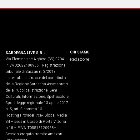
Social
CHI SIAMO
SARDEGNA LIVE S.R.L.
Via Fleming snc Alghero (SS) 07041
Redazione
P.IVA 02622400906 - Registrazione
tribunale di Sassari n. 3/2013
La testata usufruisce del contributo
della Regione Sardegna Assessorato
della Pubblica Istruzione, Beni
Culturali, Informazione, Spettacolo e
Sport. legge regionale 13 aprile 2017
n. 5, art. 8 comma 13
Hosting Provider: Atex Global Media
Srl – sede in Corso di Porta Vittoria
n.18 – P.IVA IT05518120968​–
Servizio erogato tramite Amazon