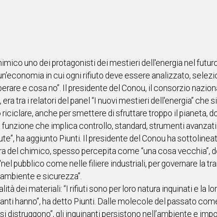
imico uno dei protagonisti dei mestieri dell'energia nel futur
n’economia in cui ogni rifiuto deve essere analizzato, selezio
rare e cosa no”. Il presidente del Conou, il consorzio naziona
 era tra i relatori del panel “I nuovi mestieri dell'energia” che s
iciclare, anche per smettere di sfruttare troppo il pianeta, dobb
a funzione che implica controllo, standard, strumenti avanza
lute”, ha aggiunto Piunti. Il presidente del Conou ha sottoli
ura del chimico, spesso percepita come “una cosa vecchia”, d
el pubblico come nelle filiere industriali, per governare la tr
, ambiente e sicurezza”.
ualità dei materiali: “I rifiuti sono per loro natura inquinati e la
nanti hanno”, ha detto Piunti. Dalle molecole del passato come 
i distruggono”, gli inquinanti persistono nell’ambiente e imp