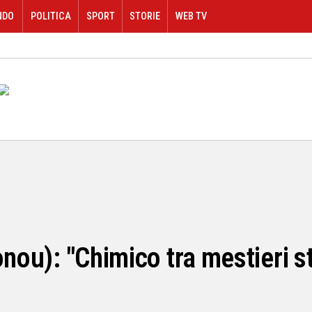
NDO
POLITICA
SPORT
STORIE
WEB TV
onou): "Chimico tra mestieri st