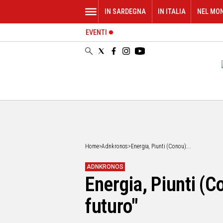
IN SARDEGNA
IN ITALIA
NEL MO
EVENTI
IN
SARDEGNA
CAGLIARI
SASSARI
NUORO
ORISTANO
SULCIS
GALLURA
OGLIASTRA
Home
>
Adnkronos
>
Energia, Piunti (Conou):...
MEDIO
CAMPIDANO
ADNKRONOS
Energia, Piunti (C
ALTRE
NOTIZIE
futuro"
POLITICA