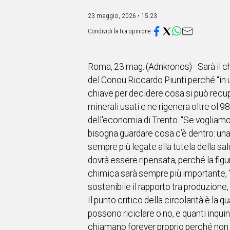
IN
ITALIA
23 maggio, 2026 • 15:23
NEL
MONDO
SPORT
EVENTI
Roma, 23 mag. (Adnkronos) - Sarà il ch
STORIE
del Conou Riccardo Piunti perché “in u
chiave per decidere cosa si può recupe
VIDEO
minerali usati e ne rigenera oltre ol 98,
dell'economia di Trento. “Se vogliamo r
Vai
bisogna guardare cosa c’è dentro: un
sempre più legate alla tutela della sa
dovrà essere ripensata, perché la fig
UNISCITI
chimica sarà sempre più importante, “n
AL CANALE
sostenibile il rapporto tra produzione
Il punto critico della circolarità è la q
WHATSAPP
possono riciclare o no, e quanti inqui
chiamano forever proprio perché non s
Social