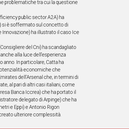
une problematiche tra cui la questione
ficiency public sector A2A) ha
) si è soffermato sul concetto di
Innovazione) ha illustrato il caso Ice
(Consigliere del Cni) ha scandagliato
, anche alla luce dell’esperienza
 anno. In particolare, Catta ha
i potenzialità economiche che
irates dell’Arsenal che, in termini di
, al pari di altri casi italiani, come
presa Banca Iccrea) che ha portato il
stratore delegato di Arpinge) che ha
metri e Eppi) e Antonio Rigon
 creato ulteriore complessità.