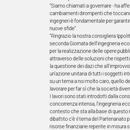
“Siamo chiamati a governare - ha aff
cambiamenti dirompenti che toccano l’
ingegneri è fondamentale per garanti
nuove sfide”.
“Ringrazio la nostra consigliera Ippol
seconda Giornata dell’ingegneria econ
per la realizzazione delle opere pubbl
attraverso delle soluzioni che rispett
la questione dei dazi che all’improvvi
un’azione unitaria di tutti i soggetti 
su un tema a noi molto caro, quello de
lavorare per far sì che la società dive
I lavori sono stati introdotti dalla con
concorrenza intensa, l’ingegneria econ
contesto che sta alla base di questo 
dibattito c’è il tema del Partenariato
risorse finanziarie reperite in misura s