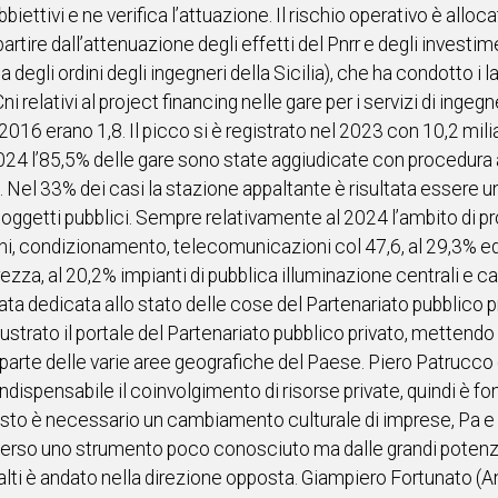
biettivi e ne verifica l’attuazione. Il rischio operativo è allo
artire dall’attenuazione degli effetti del Pnrr e degli investime
degli ordini degli ingegneri della Sicilia), che ha condotto i l
ni relativi al project financing nelle gare per i servizi di inge
l 2016 erano 1,8. Il picco si è registrato nel 2023 con 10,2 mil
024 l’85,5% delle gare sono state aggiudicate con procedura 
a. Nel 33% dei casi la stazione appaltante è risultata essere
 soggetti pubblici. Sempre relativamente al 2024 l’ambito di p
mini, condizionamento, telecomunicazioni col 47,6, al 29,3% edi
zza, al 20,2% impianti di pubblica illuminazione centrali e ca
stata dedicata allo stato delle cose del Partenariato pubblico 
ustrato il portale del Partenariato pubblico privato, mettendo i
parte delle varie aree geografiche del Paese. Piero Patrucco 
indispensabile il coinvolgimento di risorse private, quindi è 
esto è necessario un cambiamento culturale di imprese, Pa e 
verso uno strumento poco conosciuto ma dalle grandi potenzia
lti è andato nella direzione opposta. Giampiero Fortunato (Anci