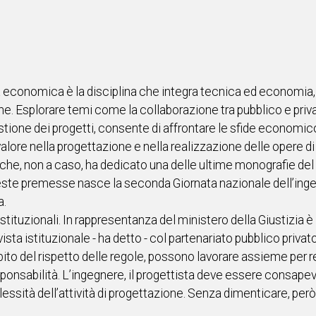
ria economica è la disciplina che integra tecnica ed economia
. Esplorare temi come la collaborazione tra pubblico e privato
estione dei progetti, consente di affrontare le sfide econom
alore nella progettazione e nella realizzazione delle opere di 
 che, non a caso, ha dedicato una delle ultime monografie del
 queste premesse nasce la seconda Giornata nazionale dell’in
a.
 istituzionali. In rappresentanza del ministero della Giustizia è
ista istituzionale - ha detto - col partenariato pubblico priva
’ambito del rispetto delle regole, possono lavorare assieme per 
onsabilità. L’ingegnere, il progettista deve essere consapevo
essità dell’attività di progettazione. Senza dimenticare, però,