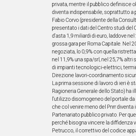
privata, mentre il pubblico definisce ob
diventa indispensabile, soprattutto a p
Fabio Corvo (presidente della Consulta 
presentato i dati del Centro studi del C
d’asta 1,9 miliardi di euro, laddove ne
grossa gara per Roma Capitale. Nel 2
negoziata, lo 0,9% con quella ristrett
nel 11,9% una spa/srl, nel 25,7% altri
di impianti tecnologici-elettrici, ter
Direzione lavori-coordinamento sicure
La prima sessione di lavoro di ieri è 
Ragioneria Generale dello Stato) ha ill
l’utilizzo disomogeneo del portale da 
che col venire meno del Pnrr diventa 
Partenariato pubblico privato. Per qu
perché bisogna vincere la diffidenza 
Petrucco, il correttivo del codice appa