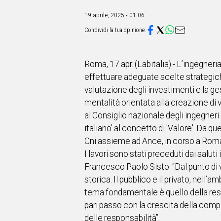
IN
ITALIA
19 aprile, 2025 • 01:06
NEL
MONDO
SPORT
EVENTI
Roma, 17 apr. (Labitalia) - L’ingegne
STORIE
effettuare adeguate scelte strategiche
valutazione degli investimenti e la g
VIDEO
mentalità orientata alla creazione di v
al Consiglio nazionale degli ingegneri
Vai
italiano' al concetto di 'Valore'. Da
Cni assieme ad Ance, in corso a Rom
I lavori sono stati preceduti dai saluti
UNISCITI
Francesco Paolo Sisto. “Dal punto di v
AL CANALE
storica. Il pubblico e il privato, nell
tema fondamentale è quello della resp
WHATSAPP
pari passo con la crescita della compl
delle responsabilità”.
Social