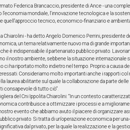
ermato Federica Brancaccio, presidente di Ance - una compl
economia mondiale, l’innovazione tecnologica e la sostenibil
re quell’approccio tecnico, economico-finanziario e ambienta
ita Chiarolini - ha detto Angelo Domenico Perrini, presidente d
omica, un tema relativamente nuovo ma di grande importanza .
iche è indispensabile il partenariato pubblico privato. Lavoria
ino il nostro ambiente, sebbene la situazione internazionale sp
so ci ha riportato molto indietro nel tempo. Proprio a causa de
interessati. Consideriamo molto importanti anche i rapporti col
lla laurea abilitante sul quale la collaborazione da parte de
nti consapevole di tutto ciò”.
sigliera del Cni Ippolita Chiarolini: “In un contesto caratterizza
omica contribuisce a ottimizzare i processi e a migliorarne l’e
nostro evento che abbiamo avuto il piacere di organizzare as
 pubblico privato. Si tratta di un’operazione economica per un
ignificativa dal privato, per la quale la realizzazione e la gest