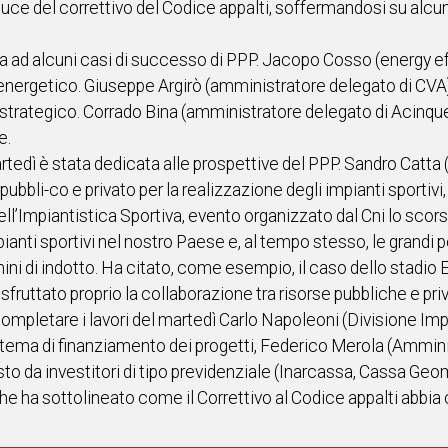
a luce del correttivo del Codice appalti, soffermandosi su alc
 ad alcuni casi di successo di PPP. Jacopo Cosso (energy ef
 energetico. Giuseppe Argirò (amministratore delegato di CVA
strategico. Corrado Bina (amministratore delegato di Acinque 
e.
rtedì è stata dedicata alle prospettive del PPP. Sandro Catta 
 pubbli-co e privato per la realizzazione degli impianti sportivi
l’Impiantistica Sportiva, evento organizzato dal Cni lo scorso
mpianti sportivi nel nostro Paese e, al tempo stesso, le grand
ni di indotto. Ha citato, come esempio, il caso dello stadio Em
ruttato proprio la collaborazione tra risorse pubbliche e private
completare i lavori del martedì Carlo Napoleoni (Divisione Im
n tema di finanziamento dei progetti, Federico Merola (Ammini
sto da investitori di tipo previdenziale (Inarcassa, Cassa Geo
he ha sottolineato come il Correttivo al Codice appalti abbia