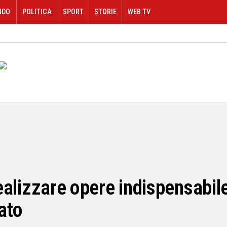
NDO
POLITICA
SPORT
STORIE
WEB TV
 realizzare opere indispensabil
vato