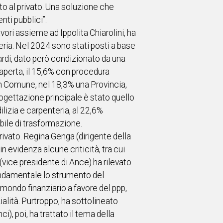
cato al privato. Una soluzione che
nti pubblici”.
avori assieme ad Ippolita Chiarolini, ha
gneria. Nel 2024 sono stati posti a base
iardi, dato però condizionato da una
aperta, il 15,6% con procedura
 un Comune, nel 18,3% una Provincia,
rogettazione principale è stato quello
lizia e carpenteria, al 22,6%
bile di trasformazione.
privato. Regina Genga (dirigente della
n evidenza alcune criticità, tra cui
(vice presidente di Ance) ha rilevato
fondamentale lo strumento del
mondo finanziario a favore del ppp,
lità. Purtroppo, ha sottolineato
), poi, ha trattato il tema della