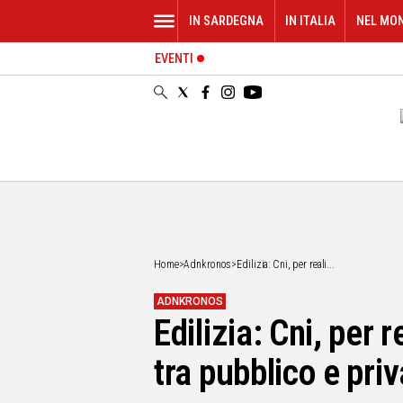
IN SARDEGNA
IN ITALIA
NEL MO
EVENTI
IN
SARDEGNA
CAGLIARI
SASSARI
NUORO
ORISTANO
SULCIS
GALLURA
OGLIASTRA
Home
>
Adnkronos
>
Edilizia: Cni, per reali...
MEDIO
CAMPIDANO
ADNKRONOS
Edilizia: Cni, per
ALTRE
NOTIZIE
tra pubblico e pri
POLITICA