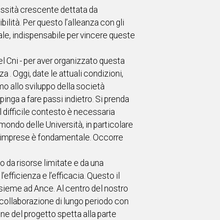
essità crescente dettata da
ità. Per questo l’alleanza con gli
le, indispensabile per vincere queste
el Cni - per aver organizzato questa
 Oggi, date le attuali condizioni,
mo allo sviluppo della società
inga a fare passi indietro. Si prenda
l difficile contesto è necessaria
 mondo delle Università, in particolare
lle imprese è fondamentale. Occorre
to da risorse limitate e da una
fficienza e l’efficacia. Questo il
sieme ad Ance. Al centro del nostro
a collaborazione di lungo periodo con
ione del progetto spetta alla parte