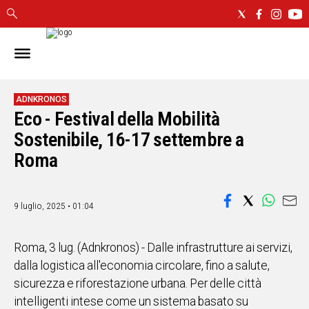
IN
SARDEGNA
CAGLIARI
ADNKRONOS
Eco - Festival della Mobilità
SASSARI
NUORO
Sostenibile, 16-17 settembre a
ORISTANO
Roma
SULCIS
GALLURA
OGLIASTRA
9 luglio, 2025 • 01:04
MEDIO
CAMPIDANO
Roma, 3 lug. (Adnkronos) - Dalle infrastrutture ai servizi,
dalla logistica all'economia circolare, fino a salute,
ALTRE
sicurezza e riforestazione urbana. Per delle città
NOTIZIE
intelligenti intese come un sistema basato su
POLITICA