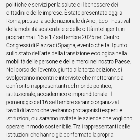
politiche e servizi per la salute e il benessere dei
IN
cittadini e delle imprese. È stato presentato oggi a
ITALIA
Roma, presso la sede nazionale di Anci, Eco - Festival
NEL
della mobilità sostenibile e delle città intelligenti, in
MONDO
programma il 16 e 17 settembre 2025 nel Centro
SPORT
Congressi di Piazza di Spagna, evento che fa il punto
EVENTI
sullo stato dell’arte della transizione ecologica nella
STORIE
mobilità delle persone e delle merci nel nostro Paese.
Nel corso dell’evento, giunto alla terza edizione, si
VIDEO
svolgeranno incontri e interviste che metteranno a
confronto i rappresentanti del mondo politico,
Vai
istituzionale, accademico e imprenditoriale. Il
pomeriggio del 16 settembre saranno organizzati
tavoli di lavoro che vedranno protagonisti esperti e
UNISCITI
istituzioni, cui saranno invitate le aziende che vogliono
AL CANALE
operare in modo sostenibile. Tra i rappresentanti delle
WHATSAPP
istituzioni che hanno già confermato la propria