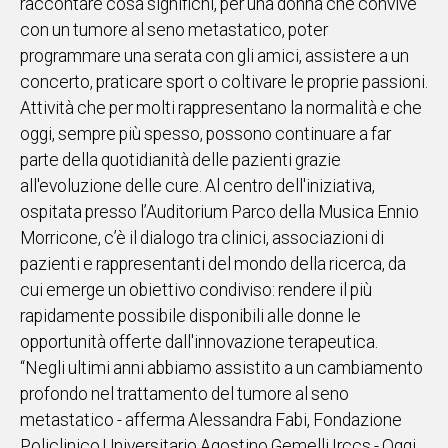
raccontare cosa significhi, per una donna che convive
con un tumore al seno metastatico, poter
Social
programmare una serata con gli amici, assistere a un
concerto, praticare sport o coltivare le proprie passioni.
Attività che per molti rappresentano la normalità e che
oggi, sempre più spesso, possono continuare a far
parte della quotidianità delle pazienti grazie
all'evoluzione delle cure. Al centro dell'iniziativa,
ospitata presso l’Auditorium Parco della Musica Ennio
Morricone, c’è il dialogo tra clinici, associazioni di
pazienti e rappresentanti del mondo della ricerca, da
cui emerge un obiettivo condiviso: rendere il più
rapidamente possibile disponibili alle donne le
opportunità offerte dall'innovazione terapeutica.
“Negli ultimi anni abbiamo assistito a un cambiamento
profondo nel trattamento del tumore al seno
metastatico - afferma Alessandra Fabi, Fondazione
Policlinico Universitario Agostino Gemelli Irccs - Oggi