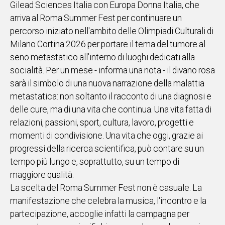
Gilead Sciences Italia con Europa Donna Italia, che
IN
arriva al Roma Summer Fest per continuare un
ITALIA
percorso iniziato nell'ambito delle Olimpiadi Culturali di
NEL
Milano Cortina 2026 per portare il tema del tumore al
MONDO
seno metastatico all'interno di luoghi dedicati alla
SPORT
socialità. Per un mese - informa una nota - il divano rosa
EVENTI
sarà il simbolo di una nuova narrazione della malattia
STORIE
metastatica: non soltanto il racconto di una diagnosi e
delle cure, ma di una vita che continua. Una vita fatta di
VIDEO
relazioni, passioni, sport, cultura, lavoro, progetti e
momenti di condivisione. Una vita che oggi, grazie ai
Vai
progressi della ricerca scientifica, può contare su un
tempo più lungo e, soprattutto, su un tempo di
maggiore qualità.
UNISCITI
La scelta del Roma Summer Fest non è casuale. La
AL CANALE
manifestazione che celebra la musica, l'incontro e la
WHATSAPP
partecipazione, accoglie infatti la campagna per