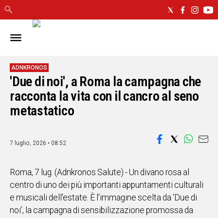
IN
SARDEGNA
CAGLIARI
ADNKRONOS
'Due di noi', a Roma la campagna che
SASSARI
racconta la vita con il cancro al seno
NUORO
ORISTANO
metastatico
SULCIS
GALLURA
7 luglio, 2026 • 08:52
OGLIASTRA
MEDIO
CAMPIDANO
Roma, 7 lug. (Adnkronos Salute) - Un divano rosa al
centro di uno dei più importanti appuntamenti culturali
ALTRE
e musicali dell'estate. È l'immagine scelta da ‘Due di
NOTIZIE
noi’, la campagna di sensibilizzazione promossa da
POLITICA