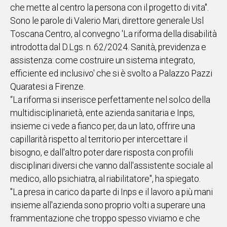
che mette al centro la persona con il progetto di vita".
IN
Sono le parole di Valerio Mari, direttore generale Usl
ITALIA
Toscana Centro, al convegno 'La riforma della disabilità
NEL
introdotta dal D.Lgs. n. 62/2024. Sanità, previdenza e
MONDO
assistenza: come costruire un sistema integrato,
SPORT
efficiente ed inclusivo' che si è svolto a Palazzo Pazzi
EVENTI
Quaratesi a Firenze.
STORIE
“La riforma si inserisce perfettamente nel solco della
multidisciplinarietà, ente azienda sanitaria e Inps,
VIDEO
insieme ci vede a fianco per, da un lato, offrire una
capillarità rispetto al territorio per intercettare il
Vai
bisogno, e dall'altro poter dare risposta con profili
disciplinari diversi che vanno dall'assistente sociale al
medico, allo psichiatra, al riabilitatore", ha spiegato.
UNISCITI
"La presa in carico da parte di Inps e il lavoro a più mani
AL CANALE
insieme all'azienda sono proprio volti a superare una
WHATSAPP
frammentazione che troppo spesso viviamo e che