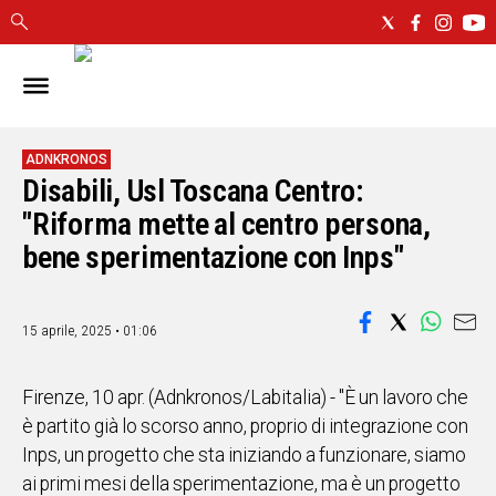
IN
SARDEGNA
CAGLIARI
ADNKRONOS
Disabili, Usl Toscana Centro:
SASSARI
NUORO
"Riforma mette al centro persona,
ORISTANO
bene sperimentazione con Inps"
SULCIS
GALLURA
OGLIASTRA
15 aprile, 2025 • 01:06
MEDIO
CAMPIDANO
Firenze, 10 apr. (Adnkronos/Labitalia) - "È un lavoro che
è partito già lo scorso anno, proprio di integrazione con
ALTRE
Inps, un progetto che sta iniziando a funzionare, siamo
NOTIZIE
ai primi mesi della sperimentazione, ma è un progetto
POLITICA