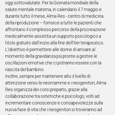
oggi sottovalutate. Per la Giornata mondiale della
IN
salute mentale materna, in calendario il 7 maggio e
ITALIA
durante tutto il mese, Alma Res - centro di medicina
NEL
della riproduzione – fornisce a tutte le pazienti che
MONDO
affrontano il complesso percorso della procreazione
SPORT
medicalmente assistita un supporto psicologico a
EVENTI
titolo gratuito dall’inizio alla fine dell'iter terapeutico.
STORIE
L’obiettivo è permettere alle donne di arrivare al
momento della gravidanza più pronte a gestire le
VIDEO
oscillazioni emotive che ci potranno essere con la
nascita del bambino.
Vai
Inoltre, sempre per mantenere alto il livello di
attenzione verso le neomamme e i neogenitori, Alma
Res organizza dei corsi preparto, grazie alla
UNISCITI
collaborazione tra ostetriche e psicologo, volti ad
AL CANALE
incrementare conoscenze e consapevolezze sulla
WHATSAPP
nuova fase di vita che i neogenitori si troveranno ad