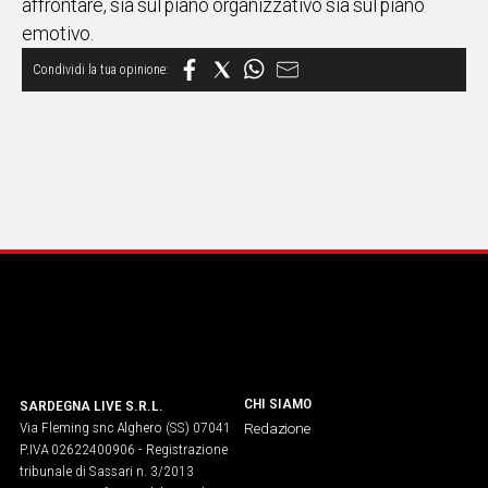
affrontare, sia sul piano organizzativo sia sul piano
emotivo.
Social
CHI SIAMO
SARDEGNA LIVE S.R.L.
Via Fleming snc Alghero (SS) 07041
Redazione
P.IVA 02622400906 - Registrazione
tribunale di Sassari n. 3/2013