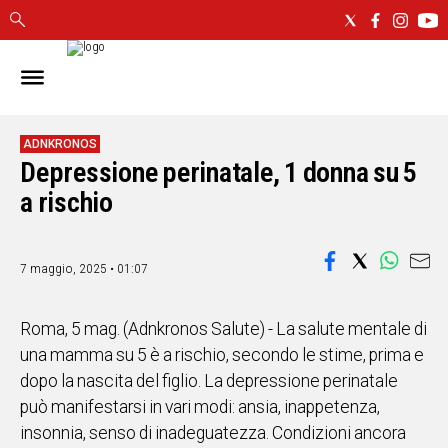
IN
SARDEGNA
CAGLIARI
ADNKRONOS
Depressione perinatale, 1 donna su 5
SASSARI
NUORO
a rischio
ORISTANO
SULCIS
7 maggio, 2025 • 01:07
GALLURA
OGLIASTRA
MEDIO
Roma, 5 mag. (Adnkronos Salute) - La salute mentale di
CAMPIDANO
una mamma su 5 è a rischio, secondo le stime, prima e
dopo la nascita del figlio. La depressione perinatale
ALTRE
può manifestarsi in vari modi: ansia, inappetenza,
NOTIZIE
insonnia, senso di inadeguatezza. Condizioni ancora
POLITICA