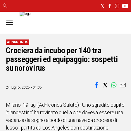
IN
SARDEGNA
CAGLIARI
ADNKRONOS
Crociera da incubo per 140 tra
SASSARI
NUORO
passeggeri ed equipaggio: sospetti
ORISTANO
su norovirus
SULCIS
GALLURA
OGLIASTRA
24 luglio, 2025 • 01:05
MEDIO
CAMPIDANO
Milano, 19 lug. (Adnkronos Salute) - Uno sgradito ospite
'clandestino' ha rovinato quella che doveva essere una
ALTRE
vacanza da sogno a bordo di una nave da crociera di
NOTIZIE
lusso - partita da Los Angeles con destinazione
POLITICA