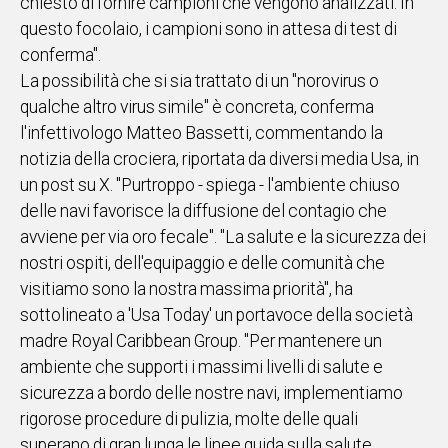
chiesto di fornire campioni che vengono analizzati. In
questo focolaio, i campioni sono in attesa di test di
conferma".
La possibilità che si sia trattato di un "norovirus o
qualche altro virus simile" è concreta, conferma
l'infettivologo Matteo Bassetti, commentando la
notizia della crociera, riportata da diversi media Usa, in
un post su X. "Purtroppo - spiega - l'ambiente chiuso
delle navi favorisce la diffusione del contagio che
avviene per via oro fecale". "La salute e la sicurezza dei
nostri ospiti, dell'equipaggio e delle comunità che
visitiamo sono la nostra massima priorità", ha
sottolineato a 'Usa Today' un portavoce della società
madre Royal Caribbean Group. "Per mantenere un
ambiente che supporti i massimi livelli di salute e
sicurezza a bordo delle nostre navi, implementiamo
rigorose procedure di pulizia, molte delle quali
superano di gran lunga le linee guida sulla salute