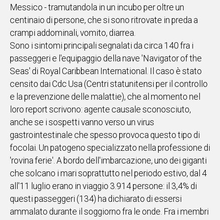
Messico - tramutandola in un incubo per oltre un
IN
centinaio di persone, che si sono ritrovate in preda a
ITALIA
crampi addominali, vomito, diarrea.
NEL
Sono i sintomi principali segnalati da circa 140 fra i
MONDO
passeggeri e l'equipaggio della nave 'Navigator of the
SPORT
Seas' di Royal Caribbean International. Il caso è stato
EVENTI
censito dai Cdc Usa (Centri statunitensi per il controllo
STORIE
e la prevenzione delle malattie), che al momento nel
loro report scrivono: agente causale sconosciuto,
VIDEO
anche se i sospetti vanno verso un virus
gastrointestinale che spesso provoca questo tipo di
Vai
focolai. Un patogeno specializzato nella professione di
'rovina ferie'. A bordo dell'imbarcazione, uno dei giganti
che solcano i mari soprattutto nel periodo estivo, dal 4
UNISCITI
all'11 luglio erano in viaggio 3.914 persone: il 3,4% di
AL CANALE
questi passeggeri (134) ha dichiarato di essersi
WHATSAPP
ammalato durante il soggiorno fra le onde. Fra i membri