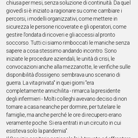
chiusa per mesi, senza soluzione di continuità. Da quel
giovedì si è iniziato a ragionare su come cambiare i
Social
percorsi, i modelli organizzativi, come mettere in
sicurezza le persone ricoverate e gli operatori, come
gestire l'ondata di ricoveri e gli accessi al pronto
soccorso. Tutti ci siamo rimboccati le maniche senza
sapere a cosa stessimo andando incontro. Sono
iniziate le procedure aziendali, le unità di crisi, le
convocazioni anche alla mezzanotte, le verifiche sulle
disponibilità d'ossigeno: sembrava uno scenario di
guerra. La vita privata" in quei giorni "era
completamente annichilita - rimarca la presidente
degli infermieri - Molti colleghi avevano deciso di non
tornare a casa neanche per dormire, per tutelare le
famiglie, ma anche perché le ore di recupero erano
veramente poche. Si era entrati in un circuito in cui
esisteva solo la pandemia".