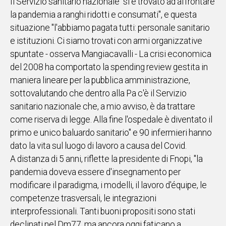
Il Servizio sanitario nazionale "si è trovato ad affrontare
la pandemia a ranghi ridotti e consumati", e questa
situazione "l'abbiamo pagata tutti: personale sanitario
e istituzioni. Ci siamo trovati con armi organizzative
spuntate - osserva Mangiacavalli - La crisi economica
del 2008 ha comportato la spending review gestita in
maniera lineare per la pubblica amministrazione,
sottovalutando che dentro alla Pa c'è il Servizio
sanitario nazionale che, a mio avviso, è da trattare
come riserva di legge. Alla fine l'ospedale è diventato il
primo e unico baluardo sanitario" e 90 infermieri hanno
dato la vita sul luogo di lavoro a causa del Covid.
A distanza di 5 anni, riflette la presidente di Fnopi, "la
pandemia doveva essere d'insegnamento per
modificare il paradigma, i modelli, il lavoro d'équipe, le
competenze trasversali, le integrazioni
interprofessionali. Tanti buoni propositi sono stati
declinati nel Dm77, ma ancora oggi faticano a