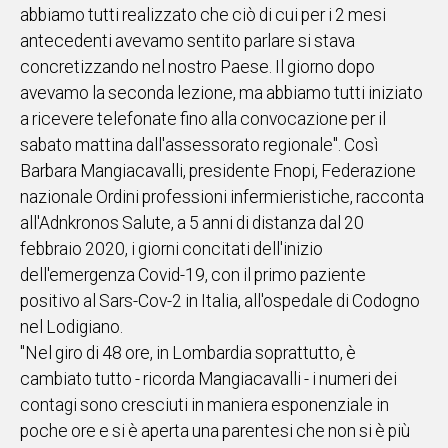
abbiamo tutti realizzato che ciò di cui per i 2 mesi
IN
antecedenti avevamo sentito parlare si stava
ITALIA
concretizzando nel nostro Paese. Il giorno dopo
NEL
avevamo la seconda lezione, ma abbiamo tutti iniziato
MONDO
a ricevere telefonate fino alla convocazione per il
SPORT
sabato mattina dall'assessorato regionale". Così
EVENTI
Barbara Mangiacavalli, presidente Fnopi, Federazione
STORIE
nazionale Ordini professioni infermieristiche, racconta
all'Adnkronos Salute, a 5 anni di distanza dal 20
VIDEO
febbraio 2020, i giorni concitati dell'inizio
dell'emergenza Covid-19, con il primo paziente
Vai
positivo al Sars-Cov-2 in Italia, all'ospedale di Codogno
nel Lodigiano.
"Nel giro di 48 ore, in Lombardia soprattutto, è
UNISCITI
cambiato tutto - ricorda Mangiacavalli - i numeri dei
AL CANALE
contagi sono cresciuti in maniera esponenziale in
WHATSAPP
poche ore e si è aperta una parentesi che non si è più