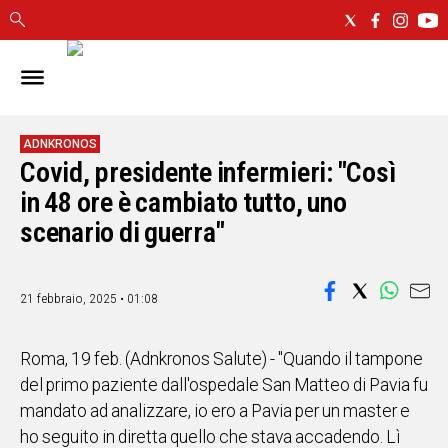
IN
SARDEGNA
CAGLIARI
ADNKRONOS
Covid, presidente infermieri: "Così
SASSARI
NUORO
in 48 ore è cambiato tutto, uno
ORISTANO
scenario di guerra"
SULCIS
GALLURA
OGLIASTRA
21 febbraio, 2025 • 01:08
MEDIO
CAMPIDANO
Roma, 19 feb. (Adnkronos Salute) - "Quando il tampone
del primo paziente dall'ospedale San Matteo di Pavia fu
ALTRE
mandato ad analizzare, io ero a Pavia per un master e
NOTIZIE
ho seguito in diretta quello che stava accadendo. Lì
POLITICA