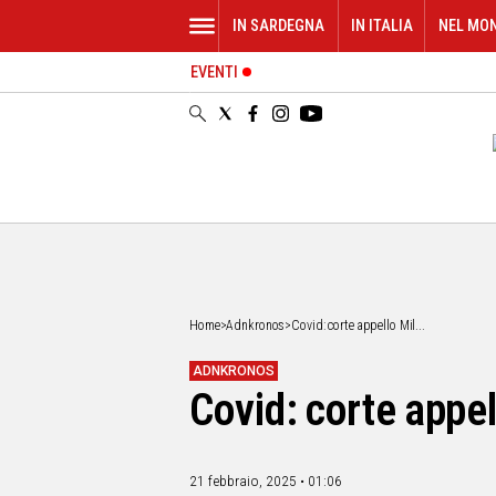
IN SARDEGNA
IN ITALIA
NEL MO
EVENTI
IN
SARDEGNA
CAGLIARI
SASSARI
NUORO
ORISTANO
SULCIS
GALLURA
OGLIASTRA
Home
>
Adnkronos
>
Covid: corte appello Mil...
MEDIO
CAMPIDANO
ADNKRONOS
Covid: corte appe
ALTRE
NOTIZIE
POLITICA
21 febbraio, 2025 • 01:06