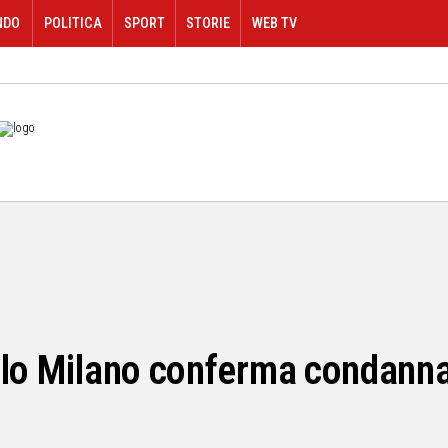
NDO
POLITICA
SPORT
STORIE
WEB TV
llo Milano conferma condanna