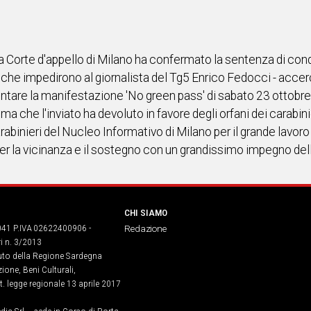
a Corte d'appello di Milano ha confermato la sentenza di cond
che impedirono al giornalista del Tg5 Enrico Fedocci - accerc
ntare la manifestazione 'No green pass' di sabato 23 ottobr
che l'inviato ha devoluto in favore degli orfani dei carabinier
carabinieri del Nucleo Informativo di Milano per il grande lavor
er la vicinanza e il sostegno con un grandissimo impegno dell’U
CHI SIAMO
041 P.IVA 02622400906 -
Redazione
ri n. 3/2013
buto della Regione Sardegna
ione, Beni Culturali,
. legge regionale 13 aprile 2017