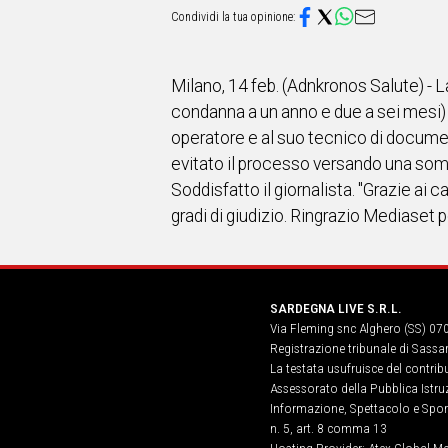
IN
ITALIA
NEL
MONDO
Milano, 14 feb. (Adnkronos Salute) - L
SPORT
condanna a un anno e due a sei mesi) 
EVENTI
operatore e al suo tecnico di docume
STORIE
evitato il processo versando una somma 
Soddisfatto il giornalista. "Grazie ai 
VIDEO
gradi di giudizio. Ringrazio Mediaset p
Vai
SARDEGNA LIVE S.R.L.
UNISCITI
Via Fleming snc Alghero (SS) 07
Registrazione tribunale di Sassa
AL CANALE
La testata usufruisce del contri
Assessorato della Pubblica Istruz
WHATSAPP
Informazione, Spettacolo e Sport
n. 5, art. 8 comma 13
Social