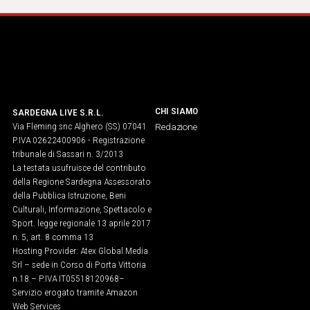
CHI SIAMO
SARDEGNA LIVE S.R.L.
Via Fleming snc Alghero (SS) 07041
Redazione
P.IVA 02622400906 - Registrazione
tribunale di Sassari n. 3/2013
La testata usufruisce del contributo
della Regione Sardegna Assessorato
della Pubblica Istruzione, Beni
Culturali, Informazione, Spettacolo e
Sport. legge regionale 13 aprile 2017
n. 5, art. 8 comma 13
Hosting Provider: Atex Global Media
Srl – sede in Corso di Porta Vittoria
n.18 – P.IVA IT05518120968​–
Servizio erogato tramite Amazon
Web Services