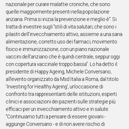
nazionale per curare malattie croniche, che sono
IN
quelle maggiormente presenti nella popolazione
ITALIA
anziana. Prima si inizia la prevenzione e meglio è". Si
NEL
tratta di investire sugli "stili di vita salutari, che sono i
MONDO
pilastri dell’invecchiamento attivo, assieme a una sana
SPORT
alimentazione, corretto uso dei farmaci, movimento
EVENTI
fisico e immunizzazione, con un piano nazionale
STORIE
vaccini dell’anziano che è quindi centrale, seppur oggi
con copertura vaccinale troppo bassa”. Lo ha detto il
VIDEO
presidente di Happy Ageing, Michele Conversano,
all’evento organizzato da Msd Italia a Roma, dal titolo
Vai
'Investing for Healthy Ageing', un'occasione di
confronto tra rappresentanti delle istituzioni, esperti
clinici e associazioni dei pazienti sulle strategie più
UNISCITI
efficaci per un invecchiamento attivo e in salute.
AL CANALE
"Continuiamo tutti a pensare di essere giovani -
WHATSAPP
aggiunge Conversano - e di non avere rischio di