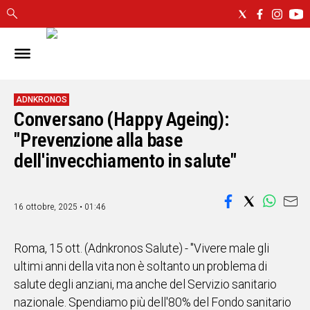
IN
SARDEGNA
CAGLIARI
ADNKRONOS
Conversano (Happy Ageing):
SASSARI
NUORO
"Prevenzione alla base
ORISTANO
dell'invecchiamento in salute"
SULCIS
GALLURA
OGLIASTRA
16 ottobre, 2025 • 01:46
MEDIO
CAMPIDANO
Roma, 15 ott. (Adnkronos Salute) - "Vivere male gli
ultimi anni della vita non è soltanto un problema di
ALTRE
salute degli anziani, ma anche del Servizio sanitario
NOTIZIE
nazionale. Spendiamo più dell'80% del Fondo sanitario
POLITICA