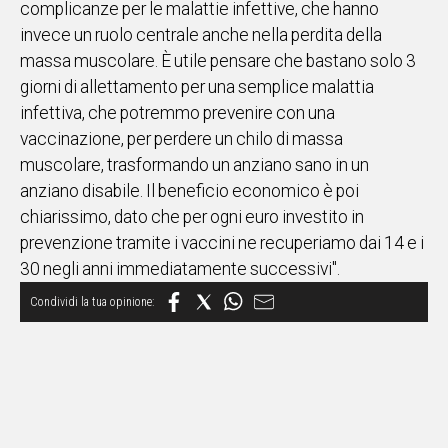
complicanze per le malattie infettive, che hanno
invece un ruolo centrale anche nella perdita della
Social
massa muscolare. È utile pensare che bastano solo 3
giorni di allettamento per una semplice malattia
infettiva, che potremmo prevenire con una
vaccinazione, per perdere un chilo di massa
muscolare, trasformando un anziano sano in un
anziano disabile. Il beneficio economico è poi
chiarissimo, dato che per ogni euro investito in
prevenzione tramite i vaccini ne recuperiamo dai 14 e i
30 negli anni immediatamente successivi".