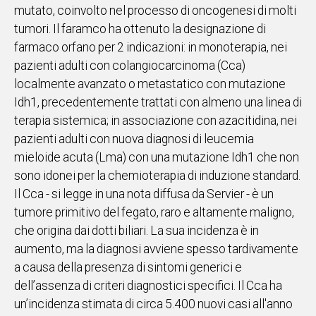
mutato, coinvolto nel processo di oncogenesi di molti
IN
tumori. Il faramco ha ottenuto la designazione di
ITALIA
farmaco orfano per 2 indicazioni: in monoterapia, nei
NEL
pazienti adulti con colangiocarcinoma (Cca)
MONDO
localmente avanzato o metastatico con mutazione
SPORT
Idh1, precedentemente trattati con almeno una linea di
EVENTI
terapia sistemica; in associazione con azacitidina, nei
STORIE
pazienti adulti con nuova diagnosi di leucemia
mieloide acuta (Lma) con una mutazione Idh1 che non
VIDEO
sono idonei per la chemioterapia di induzione standard.
Il Cca - si legge in una nota diffusa da Servier - è un
Vai
tumore primitivo del fegato, raro e altamente maligno,
che origina dai dotti biliari. La sua incidenza è in
aumento, ma la diagnosi avviene spesso tardivamente
UNISCITI
a causa della presenza di sintomi generici e
AL CANALE
dell’assenza di criteri diagnostici specifici. Il Cca ha
WHATSAPP
un’incidenza stimata di circa 5.400 nuovi casi all'anno