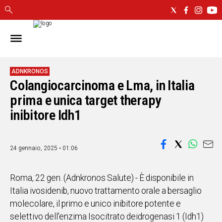
IN
SARDEGNA
CAGLIARI
ADNKRONOS
Colangiocarcinoma e Lma, in Italia
SASSARI
NUORO
prima e unica target therapy
ORISTANO
inibitore Idh1
SULCIS
GALLURA
OGLIASTRA
24 gennaio, 2025 • 01:06
MEDIO
CAMPIDANO
Roma, 22 gen. (Adnkronos Salute) - È disponibile in
Italia ivosidenib, nuovo trattamento orale a bersaglio
ALTRE
molecolare, il primo e unico inibitore potente e
NOTIZIE
selettivo dell'enzima Isocitrato deidrogenasi 1 (Idh1)
POLITICA