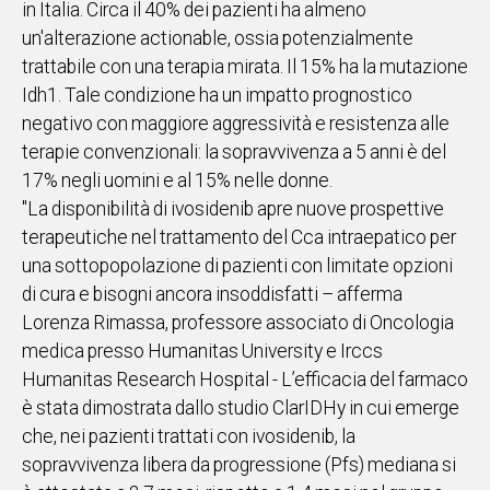
in Italia. Circa il 40% dei pazienti ha almeno
un'alterazione actionable, ossia potenzialmente
Social
trattabile con una terapia mirata. Il 15% ha la mutazione
Idh1. Tale condizione ha un impatto prognostico
negativo con maggiore aggressività e resistenza alle
terapie convenzionali: la sopravvivenza a 5 anni è del
17% negli uomini e al 15% nelle donne.
"La disponibilità di ivosidenib apre nuove prospettive
terapeutiche nel trattamento del Cca intraepatico per
una sottopopolazione di pazienti con limitate opzioni
di cura e bisogni ancora insoddisfatti – afferma
Lorenza Rimassa, professore associato di Oncologia
medica presso Humanitas University e Irccs
Humanitas Research Hospital - L’efficacia del farmaco
è stata dimostrata dallo studio ClarIDHy in cui emerge
che, nei pazienti trattati con ivosidenib, la
sopravvivenza libera da progressione (Pfs) mediana si