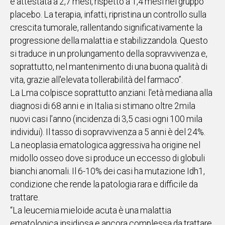
è attestata a 2,7 mesi, rispetto a 1,4 mesi nel gruppo
placebo. La terapia, infatti, ripristina un controllo sulla
crescita tumorale, rallentando significativamente la
progressione della malattia e stabilizzandola. Questo
si traduce in un prolungamento della sopravvivenza e,
soprattutto, nel mantenimento di una buona qualità di
vita, grazie all'elevata tollerabilità del farmaco”.
La Lma colpisce soprattutto anziani: l'età mediana alla
diagnosi di 68 anni e in Italia si stimano oltre 2mila
nuovi casi l’anno (incidenza di 3,5 casi ogni 100 mila
individui). Il tasso di sopravvivenza a 5 anni è del 24%.
La neoplasia ematologica aggressiva ha origine nel
midollo osseo dove si produce un eccesso di globuli
bianchi anomali. Il 6-10% dei casi ha mutazione Idh1,
condizione che rende la patologia rara e difficile da
trattare.
“La leucemia mieloide acuta è una malattia
ematologica insidiosa e ancora complessa da trattare.