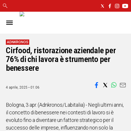
IN
SARDEGNA
CAGLIARI
ADNKRONOS
Cirfood, ristorazione aziendale per
SASSARI
NUORO
76% di chi lavora è strumento per
ORISTANO
benessere
SULCIS
GALLURA
OGLIASTRA
4 aprile, 2025 • 01:06
MEDIO
CAMPIDANO
Bologna, 3 apr. (Adnkronos/Labitalia) - Negli ultimi anni,
il concetto di benessere nei contesti di lavoro si è
ALTRE
evoluto fino a diventare un fattore strategico per il
NOTIZIE
successo delle imprese, influenzando non solo la
POLITICA