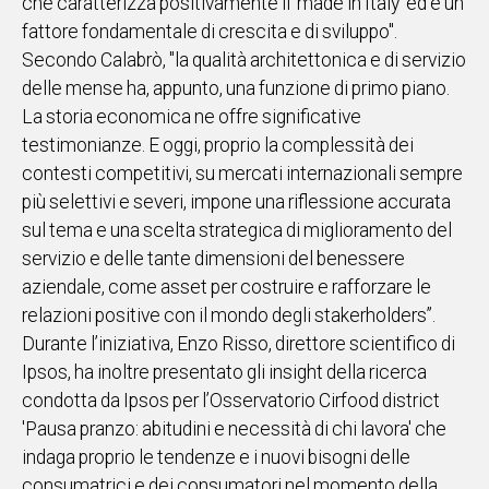
che caratterizza positivamente il 'made in Italy' ed è un
fattore fondamentale di crescita e di sviluppo".
Secondo Calabrò, "la qualità architettonica e di servizio
delle mense ha, appunto, una funzione di primo piano.
La storia economica ne offre significative
testimonianze. E oggi, proprio la complessità dei
contesti competitivi, su mercati internazionali sempre
più selettivi e severi, impone una riflessione accurata
sul tema e una scelta strategica di miglioramento del
servizio e delle tante dimensioni del benessere
aziendale, come asset per costruire e rafforzare le
relazioni positive con il mondo degli stakerholders”.
Durante l’iniziativa, Enzo Risso, direttore scientifico di
Ipsos, ha inoltre presentato gli insight della ricerca
condotta da Ipsos per l’Osservatorio Cirfood district
'Pausa pranzo: abitudini e necessità di chi lavora' che
indaga proprio le tendenze e i nuovi bisogni delle
consumatrici e dei consumatori nel momento della