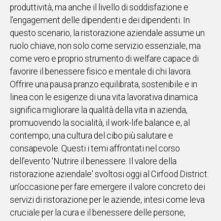
produttività, ma anche il livello di soddisfazione e
IN
l’engagement delle dipendenti e dei dipendenti. In
ITALIA
questo scenario, la ristorazione aziendale assume un
NEL
ruolo chiave, non solo come servizio essenziale, ma
MONDO
come vero e proprio strumento di welfare capace di
SPORT
favorire il benessere fisico e mentale di chi lavora.
EVENTI
Offrire una pausa pranzo equilibrata, sostenibile e in
STORIE
linea con le esigenze di una vita lavorativa dinamica
significa migliorare la qualità della vita in azienda,
VIDEO
promuovendo la socialità, il work-life balance e, al
contempo, una cultura del cibo più salutare e
Vai
consapevole. Questi i temi affrontati nel corso
dell’evento 'Nutrire il benessere. Il valore della
ristorazione aziendale' svoltosi oggi al Cirfood District:
UNISCITI
un’occasione per fare emergere il valore concreto dei
AL CANALE
servizi di ristorazione per le aziende, intesi come leva
WHATSAPP
cruciale per la cura e il benessere delle persone,