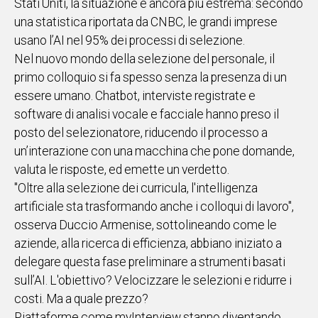
Stati Uniti, la situazione è ancora più estrema: secondo
una statistica riportata da CNBC, le grandi imprese
Social
usano l’AI nel 95% dei processi di selezione.
Nel nuovo mondo della selezione del personale, il
primo colloquio si fa spesso senza la presenza di un
essere umano. Chatbot, interviste registrate e
software di analisi vocale e facciale hanno preso il
posto del selezionatore, riducendo il processo a
un’interazione con una macchina che pone domande,
valuta le risposte, ed emette un verdetto.
"Oltre alla selezione dei curricula, l'intelligenza
artificiale sta trasformando anche i colloqui di lavoro",
osserva Duccio Armenise, sottolineando come le
aziende, alla ricerca di efficienza, abbiano iniziato a
delegare questa fase preliminare a strumenti basati
sull’AI. L'obiettivo? Velocizzare le selezioni e ridurre i
costi. Ma a quale prezzo?
Piattaforme come myInterview stanno diventando