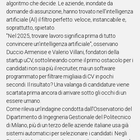
algoritmo che decide. Le aziende, inondate da
IN
domande di assunzione, hanno trovato nell’intelligenza
ITALIA
artificiale (AI) il filtro perfetto: veloce, instancabile e,
NEL
soprattutto, spietato.
MONDO
"Nel 2025, trovare lavoro significa prima di tutto
SPORT
convincere un'intelligenza artificiale", osservano
EVENTI
Duccio Armenise e Valerio Villani, fondatori della
STORIE
startup uCV, sottolineando come il primo ostacolo per i
candidati non sia più il recruiter, ma un software
VIDEO
programmato per filtrare migliaia di CV in pochi
secondi. Il risultato? Una valanga di candidature viene
Vai
scartata prima ancora di arrivare sotto gli occhi di un
essere umano.
Come rileva un'indagine condotta dall'Osservatorio del
UNISCITI
Dipartimento di Ingegneria Gestionale del Politecnico
AL CANALE
di Milano, più di un terzo delle aziende italiane usa già
WHATSAPP
sistemi automatici per selezionare i candidati. Negli