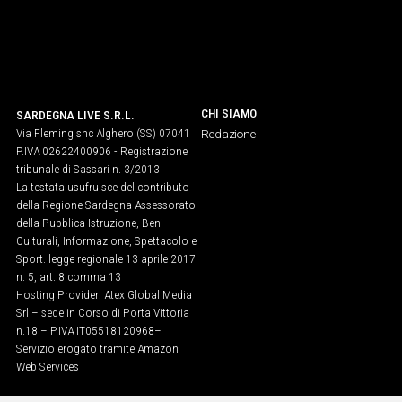
CHI SIAMO
SARDEGNA LIVE S.R.L.
Via Fleming snc Alghero (SS) 07041
Redazione
P.IVA 02622400906 - Registrazione
tribunale di Sassari n. 3/2013
La testata usufruisce del contributo
della Regione Sardegna Assessorato
della Pubblica Istruzione, Beni
Culturali, Informazione, Spettacolo e
Sport. legge regionale 13 aprile 2017
n. 5, art. 8 comma 13
Hosting Provider: Atex Global Media
Srl – sede in Corso di Porta Vittoria
n.18 – P.IVA IT05518120968​–
Servizio erogato tramite Amazon
Web Services