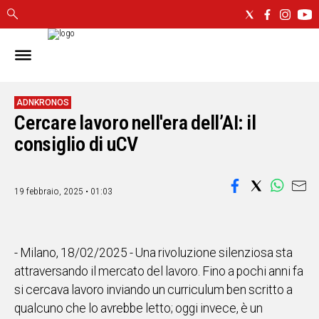
IN
SARDEGNA
CAGLIARI
ADNKRONOS
Cercare lavoro nell'era dell’AI: il
SASSARI
NUORO
consiglio di uCV
ORISTANO
SULCIS
19 febbraio, 2025 • 01:03
GALLURA
OGLIASTRA
MEDIO
CAMPIDANO
- Milano, 18/02/2025 - Una rivoluzione silenziosa sta
attraversando il mercato del lavoro. Fino a pochi anni fa
ALTRE
si cercava lavoro inviando un curriculum ben scritto a
NOTIZIE
qualcuno che lo avrebbe letto; oggi invece, è un
POLITICA