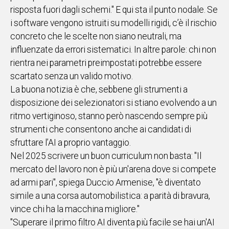
risposta fuori dagli schemi." E qui sta il punto nodale. Se
i software vengono istruiti su modelli rigidi, c’è il rischio
concreto che le scelte non siano neutrali, ma
influenzate da errori sistematici. In altre parole: chi non
rientra nei parametri preimpostati potrebbe essere
scartato senza un valido motivo.
La buona notizia è che, sebbene gli strumenti a
disposizione dei selezionatori si stiano evolvendo a un
ritmo vertiginoso, stanno però nascendo sempre più
strumenti che consentono anche ai candidati di
sfruttare l’AI a proprio vantaggio.
Nel 2025 scrivere un buon curriculum non basta: "Il
mercato del lavoro non è più un'arena dove si compete
ad armi pari", spiega Duccio Armenise, "è diventato
simile a una corsa automobilistica: a parità di bravura,
vince chi ha la macchina migliore."
"Superare il primo filtro AI diventa più facile se hai un'AI